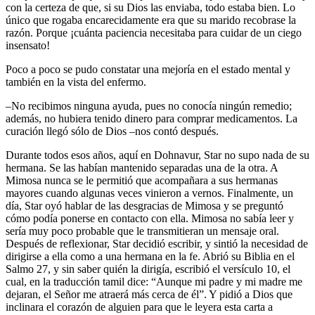
con la certeza de que, si su Dios las enviaba, todo estaba bien. Lo
único que rogaba encarecidamente era que su marido recobrase la
razón. Porque ¡cuánta paciencia necesitaba para cuidar de un ciego
insensato!
Poco a poco se pudo constatar una mejoría en el estado mental y
también en la vista del enfermo.
–No recibimos ninguna ayuda, pues no conocía ningún remedio;
además, no hubiera tenido dinero para comprar medicamentos. La
curación llegó sólo de Dios –nos contó después.
Durante todos esos años, aquí en Dohnavur, Star no supo nada de su
hermana. Se las habían mantenido separadas una de la otra. A
Mimosa nunca se le permitió que acompañara a sus hermanas
mayores cuando algunas veces vinieron a vernos. Finalmente, un
día, Star oyó hablar de las desgracias de Mimosa y se preguntó
cómo podía ponerse en contacto con ella. Mimosa no sabía leer y
sería muy poco probable que le transmitieran un mensaje oral.
Después de reflexionar, Star decidió escribir, y sintió la necesidad de
dirigirse a ella como a una hermana en la fe. Abrió su Biblia en el
Salmo 27, y sin saber quién la dirigía, escribió el versículo 10, el
cual, en la traducción tamil dice: “Aunque mi padre y mi madre me
dejaran, el Señor me atraerá más cerca de él”. Y pidió a Dios que
inclinara el corazón de alguien para que le leyera esta carta a