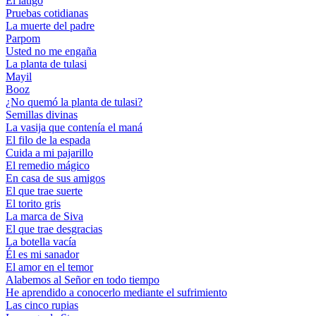
El látigo
Pruebas cotidianas
La muerte del padre
Parpom
Usted no me engaña
La planta de tulasi
Mayil
Booz
¿No quemó la planta de tulasi?
Semillas divinas
La vasija que contenía el maná
El filo de la espada
Cuida a mi pajarillo
El remedio mágico
En casa de sus amigos
El que trae suerte
El torito gris
La marca de Siva
El que trae desgracias
La botella vacía
Él es mi sanador
El amor en el temor
Alabemos al Señor en todo tiempo
He aprendido a conocerlo mediante el sufrimiento
Las cinco rupias