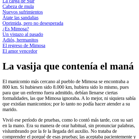
La carga de Star
Cabeza de mula
Nuevos sufrimientos
Átate las sandalias
Oprimida, pero no desesperada
¿Es Mimosa?
Un vistazo al pasado
Adiós, hermanitos
El regreso de Mimosa
El amor vencedor
La vasija que contenía el maná
El manicomio más cercano al pueblo de Mimosa se encontraba a
800 km. Si hubiesen sido 8.000 km, hubiera sido lo mismo, pues
para que un enfermo fuera admitido, debían llenarse ciertas
formalidades, las que Mimosa ignoraba. A lo mejor, ni siquiera sabía
que existían manicomios; por lo tanto no podía hacer atender a su
marido.
Vivió ese período de pruebas, como lo contó más tarde, con su sari
en la mano. Era su manera de orar habitual, sin pronunciar palabras,
vislumbrando por la fe la llegada del auxilio. No trataba de
comprender el porqué de esas pruebas; las aceptaba pacientemente y