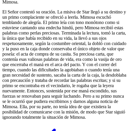
Mimosa.
El Señor contestó su oración. La misiva de Star llegó a su destino y
un primo complaciente se ofreció a leerla. Mimosa escuchó
temblando de alegría. El primo leía con tono monótono como si
estuviese cantando una endecha hindú, pero Mimosa recibió estas
palabras como perlas preciosas. Terminada la lectura, tomó la carta,
la única que había recibido en su vida, la llevó a sus ojos
respetuosamente, según la costumbre oriental, la dobló con cuidado
y la puso en la caja donde conservaba el único objeto de valor que
poseía: el acta de compra de su casita. Su preciosa carta, que
contenía esas valiosas palabras de vida, era como la vasija de oro
que encerraba el maná en el arca del pacto. Y con el correr del
tiempo, cuando las dificultades la agobiaban o cuando tenía una
gran necesidad de sustento, sacaba la carta de la caja, la desdoblaba
con precaución y trataba de recordar las palabras escritas; y si su
primo se encontraba en el vecindario, le rogaba que la leyera
nuevamente. Entonces, sostenida por ese maná escondido, sus
fuerzas se renovaban para seguir luchando. Pero a su primo nunca
se le ocurrió que pudiera escribirnos y darnos alguna noticia de
Mimosa. Ella, por su parte, no tenía idea de que existiera la
posibilidad de comunicarse con la misión, de modo que Star siguió
ignorando totalmente la situación de Mimosa.