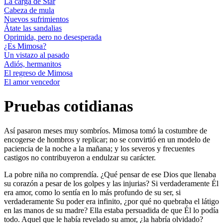
La carga de Star
Cabeza de mula
Nuevos sufrimientos
Átate las sandalias
Oprimida, pero no desesperada
¿Es Mimosa?
Un vistazo al pasado
Adiós, hermanitos
El regreso de Mimosa
El amor vencedor
Pruebas cotidianas
Así pasaron meses muy sombríos. Mimosa tomó la costumbre de
encogerse de hombros y replicar; no se convirtió en un modelo de
paciencia de la noche a la mañana; y los severos y frecuentes
castigos no contribuyeron a endulzar su carácter.
La pobre niña no comprendía. ¿Qué pensar de ese Dios que llenaba
su corazón a pesar de los golpes y las injurias? Si verdaderamente Él
era amor, como lo sentía en lo más profundo de su ser, si
verdaderamente Su poder era infinito, ¿por qué no quebraba el látigo
en las manos de su madre? Ella estaba persuadida de que Él lo podía
todo. Aquel que le había revelado su amor, ¿la habría olvidado?