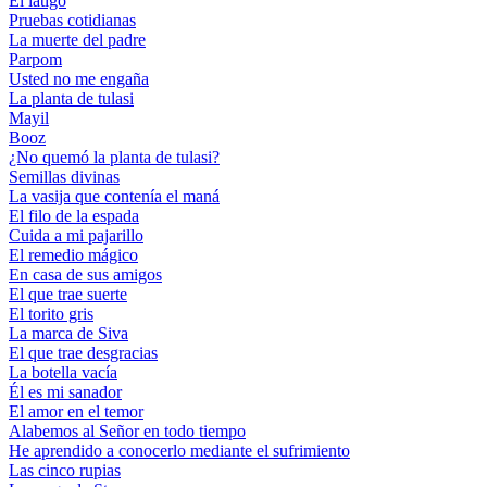
El látigo
Pruebas cotidianas
La muerte del padre
Parpom
Usted no me engaña
La planta de tulasi
Mayil
Booz
¿No quemó la planta de tulasi?
Semillas divinas
La vasija que contenía el maná
El filo de la espada
Cuida a mi pajarillo
El remedio mágico
En casa de sus amigos
El que trae suerte
El torito gris
La marca de Siva
El que trae desgracias
La botella vacía
Él es mi sanador
El amor en el temor
Alabemos al Señor en todo tiempo
He aprendido a conocerlo mediante el sufrimiento
Las cinco rupias