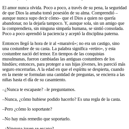
El amor nunca olvida. Poco a poco, a través de su pena, la seguridad
de que Dios la amaba tomó posesión de su alma. Comprendió –
aunque nunca supo decir cómo– que el Dios a quien no quería
abandonar, no la dejaría tampoco. Y, aunque sola, sin un amigo que
la comprendiera, sin ninguna simpatía humana, se sintió consolada.
Poco a poco aprendió la paciencia y aceptó la disciplina paterna.
Entonces llegó la hora de ir al «maraivú»; no era un castigo, sino
una costumbre de su casta. La palabra significa «retiro», y esta
costumbre nació del temor. En tiempos de las conquistas
musulmanas, fueron cambiadas las antiguas costumbres de los
hindúes; entonces, para proteger a sus hijas jóvenes, les pareció más
seguro encerrarlas. A la edad en que el espíritu se despierta, cuando
en la mente se formulan una cantidad de preguntas, se encierra a las
niñas hasta el día de su casamiento.
–¿Nunca te escapaste? –le preguntamos.
–Nunca, ¿cómo hubiese podido hacerlo? Es una regla de la casta.
–Pero ¿cómo lo soportaste?
–No hay más remedio que soportarlo.
–¿Ninguna joven se escapa?