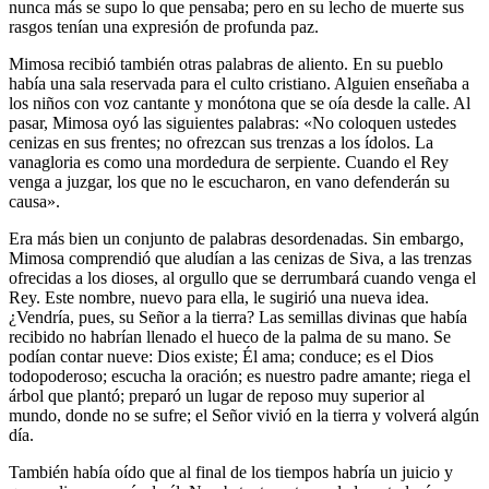
nunca más se supo lo que pensaba; pero en su lecho de muerte sus
rasgos tenían una expresión de profunda paz.
Mimosa recibió también otras palabras de aliento. En su pueblo
había una sala reservada para el culto cristiano. Alguien enseñaba a
los niños con voz cantante y monótona que se oía desde la calle. Al
pasar, Mimosa oyó las siguientes palabras: «No coloquen ustedes
cenizas en sus frentes; no ofrezcan sus trenzas a los ídolos. La
vanagloria es como una mordedura de serpiente. Cuando el Rey
venga a juzgar, los que no le escucharon, en vano defenderán su
causa».
Era más bien un conjunto de palabras desordenadas. Sin embargo,
Mimosa comprendió que aludían a las cenizas de Siva, a las trenzas
ofrecidas a los dioses, al orgullo que se derrumbará cuando venga el
Rey. Este nombre, nuevo para ella, le sugirió una nueva idea.
¿Vendría, pues, su Señor a la tierra? Las semillas divinas que había
recibido no habrían llenado el hueco de la palma de su mano. Se
podían contar nueve: Dios existe; Él ama; conduce; es el Dios
todopoderoso; escucha la oración; es nuestro padre amante; riega el
árbol que plantó; preparó un lugar de reposo muy superior al
mundo, donde no se sufre; el Señor vivió en la tierra y volverá algún
día.
También había oído que al final de los tiempos habría un juicio y