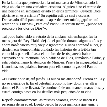
En la familia que pertenecía a la misma casta de Mimosa, sólo la
vieja abuela era una verdadera cristiana. Alguien hizo el retrato de
una persona en semejante estado en estos términos: «¿Puede Dios
gloriarse en esta criatura? Su espíritu está ya casi a oscuras.
Demasiado débil para amar, incapaz de tener miedo, ¿qué triunfo
retirar de sus luchas? ¿Para qué vivir? Un ser tan inerte, ¿puede ser
precioso a los ojos de Dios?».
Tal pudo haber sido el retrato de la anciana; sin embargo, fue la
mensajera del Rey. Había dejado el pueblo durante algunos años y
ahora había vuelto muy vieja e ignorante. Nunca aprendió a leer, y
desde hacía tiempo había olvidado las historias de la Biblia tan
conocidas para ella; hasta el nombre de Jesús parecía haber
escapado de su memoria. Sólo hablaba de Dios, llamándole Padre, y
esta palabra llamó la atención de Mimosa. Pese a la incapacidad de
la anciana, sus palabras fueron para ella como migas del Pan de
vida.
–El Padre no te dejará jamás. Él nunca me abandonó. Piensa en Él y
no se alejará de ti. En el celestial reposo no hay dolor y es allí a
donde el Padre te llevará. Te conducirá de una manera maravillosa y
estará contigo hasta en los detalles más pequeños de tu vida.
Repetía constantemente las mismas palabras, como lo hacen las
personas de su edad. Luego perdió la poca memoria que tenía, y