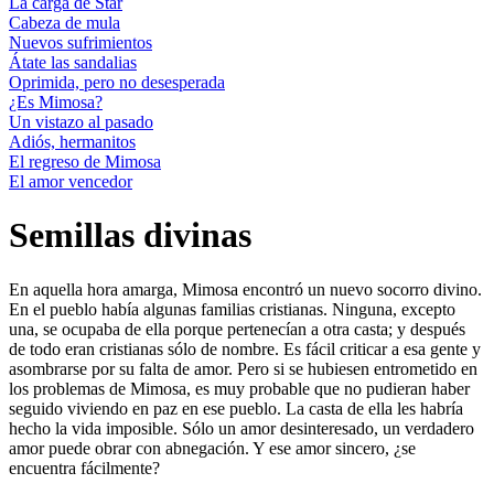
La carga de Star
Cabeza de mula
Nuevos sufrimientos
Átate las sandalias
Oprimida, pero no desesperada
¿Es Mimosa?
Un vistazo al pasado
Adiós, hermanitos
El regreso de Mimosa
El amor vencedor
Semillas divinas
En aquella hora amarga, Mimosa encontró un nuevo socorro divino.
En el pueblo había algunas familias cristianas. Ninguna, excepto
una, se ocupaba de ella porque pertenecían a otra casta; y después
de todo eran cristianas sólo de nombre. Es fácil criticar a esa gente y
asombrarse por su falta de amor. Pero si se hubiesen entrometido en
los problemas de Mimosa, es muy probable que no pudieran haber
seguido viviendo en paz en ese pueblo. La casta de ella les habría
hecho la vida imposible. Sólo un amor desinteresado, un verdadero
amor puede obrar con abnegación. Y ese amor sincero, ¿se
encuentra fácilmente?