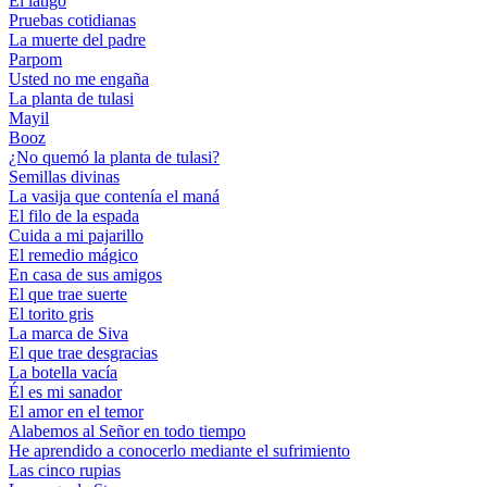
El látigo
Pruebas cotidianas
La muerte del padre
Parpom
Usted no me engaña
La planta de tulasi
Mayil
Booz
¿No quemó la planta de tulasi?
Semillas divinas
La vasija que contenía el maná
El filo de la espada
Cuida a mi pajarillo
El remedio mágico
En casa de sus amigos
El que trae suerte
El torito gris
La marca de Siva
El que trae desgracias
La botella vacía
Él es mi sanador
El amor en el temor
Alabemos al Señor en todo tiempo
He aprendido a conocerlo mediante el sufrimiento
Las cinco rupias