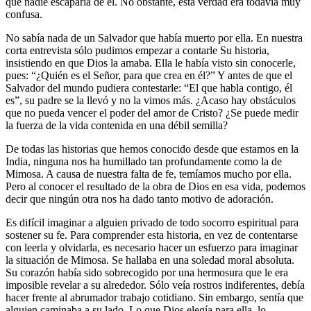
que nadie escaparía de él. No obstante, esta verdad era todavía muy
confusa.
No sabía nada de un Salvador que había muerto por ella. En nuestra
corta entrevista sólo pudimos empezar a contarle Su historia,
insistiendo en que Dios la amaba. Ella le había visto sin conocerle,
pues: “¿Quién es el Señor, para que crea en él?” Y antes de que el
Salvador del mundo pudiera contestarle: “El que habla contigo, él
es”, su padre se la llevó y no la vimos más. ¿Acaso hay obstáculos
que no pueda vencer el poder del amor de Cristo? ¿Se puede medir
la fuerza de la vida contenida en una débil semilla?
De todas las historias que hemos conocido desde que estamos en la
India, ninguna nos ha humillado tan profundamente como la de
Mimosa. A causa de nuestra falta de fe, temíamos mucho por ella.
Pero al conocer el resultado de la obra de Dios en esa vida, podemos
decir que ningún otra nos ha dado tanto motivo de adoración.
Es difícil imaginar a alguien privado de todo socorro espiritual para
sostener su fe. Para comprender esta historia, en vez de contentarse
con leerla y olvidarla, es necesario hacer un esfuerzo para imaginar
la situación de Mimosa. Se hallaba en una soledad moral absoluta.
Su corazón había sido sobrecogido por una hermosura que le era
imposible revelar a su alrededor. Sólo veía rostros indiferentes, debía
hacer frente al abrumador trabajo cotidiano. Sin embargo, sentía que
alguien caminaba a su lado. Lo que Dios elegía para ella, lo