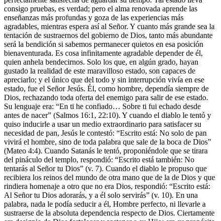
consigo pruebas, es verdad; pero el alma renovada aprende las
enseñanzas más profundas y goza de las experiencias más
agradables, mientras espera así al Señor. Y cuanto más grande sea la
tentación de sustraernos del gobierno de Dios, tanto más abundante
será la bendición si sabemos permanecer quietos en esa posición
bienaventurada. Es cosa infinitamente agradable depender de él,
quien anhela bendecirnos. Solo los que, en algún grado, hayan
gustado la realidad de este maravilloso estado, son capaces de
apreciarlo; y el único que del todo y sin interrupción vivía en ese
estado, fue el Señor Jesús. Él, como hombre, dependía siempre de
Dios, rechazando toda oferta del enemigo para salir de ese estado.
Su lenguaje era: “En ti he confiado… Sobre ti fui echado desde
antes de nacer” (Salmos 16:1, 22:10). Y cuando el diablo le tentó y
quiso inducirle a usar un medio extraordinario para satisfacer su
necesidad de pan, Jesús le contestó: “Escrito está: No solo de pan
vivirá el hombre, sino de toda palabra que sale de la boca de Dios”
(Mateo 4:4). Cuando Satanás le tentó, proponiéndole que se tirara
del pináculo del templo, respondió: “Escrito está también: No
tentarás al Señor tu Dios” (v. 7). Cuando el diablo le propuso que
recibiera los reinos del mundo de otra mano que de la de Dios y que
rindiera homenaje a otro que no era Dios, respondió: “Escrito está:
Al Señor tu Dios adorarás, y a él solo servirás” (v. 10). En una
palabra, nada le podía seducir a él, Hombre perfecto, ni llevarle a
sustraerse de la absoluta dependencia respecto de Dios. Ciertamente