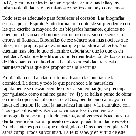
5:17), y en los cuales tenía que soportar las mismas faltas, las
mismas debilidades y los mismos extravíos que hoy cometemos.
Todo esto es adecuado para fortalecer el corazón. Las biografías
escritas por el Espíritu Santo forman un contraste sorprendente con
las que escribe la mayoría de los biógrafos humanos, quienes no
cuentan la historia de hombres como nosotros, sino de seres sin
errores ni flaqueza. Biografías de ese género son más nocivas que
útiles; más propias para desanimar que para edificar al lector. Nos
cuentan más bien lo que el hombre debería ser que lo que es en
realidad. Nada puede edificar como la manifestación de los caminos
de Dios para con el hombre tal cual es en realidad, y es esta
manifestación la que nos proporciona la Escritura.
Aquí hallamos al anciano patriarca Isaac a las puertas de la
eternidad. La tierra y todo lo que pertenece a la naturaleza
rápidamente se desvanecen de su vista; sin embargo, se preocupa
por “guisado como a mí me gusta” (v. 4) y se halla a punto de obrar
en directa oposición al consejo de Dios, bendiciendo al mayor en
lugar del menor. He aquí la naturaleza humana, y la naturaleza con
“los ojos” ofuscados. Así como vimos a Esaú vendiendo su
primogenitura por un plato de lentejas, aquí vemos a Isaac presto a
dar la bendición por un guisado de caza. ¡Cuán humillante es esto !
No obstante, es preciso que el designio de Dios quede en pie, y él
sabrá cumplir toda su voluntad. La fe lo sabe, y en virtud de este