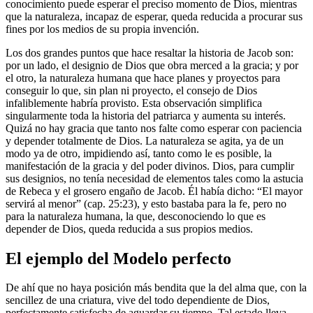
conocimiento puede esperar el preciso momento de Dios, mientras
que la naturaleza, incapaz de esperar, queda reducida a procurar sus
fines por los medios de su propia invención.
Los dos grandes puntos que hace resaltar la historia de Jacob son:
por un lado, el designio de Dios que obra merced a la gracia; y por
el otro, la naturaleza humana que hace planes y proyectos para
conseguir lo que, sin plan ni proyecto, el consejo de Dios
infaliblemente habría provisto. Esta observación simplifica
singularmente toda la historia del patriarca y aumenta su interés.
Quizá no hay gracia que tanto nos falte como esperar con paciencia
y depender totalmente de Dios. La naturaleza se agita, ya de un
modo ya de otro, impidiendo así, tanto como le es posible, la
manifestación de la gracia y del poder divinos. Dios, para cumplir
sus designios, no tenía necesidad de elementos tales como la astucia
de Rebeca y el grosero engaño de Jacob. Él había dicho: “El mayor
servirá al menor” (cap. 25:23), y esto bastaba para la fe, pero no
para la naturaleza humana, la que, desconociendo lo que es
depender de Dios, queda reducida a sus propios medios.
El ejemplo del Modelo perfecto
De ahí que no haya posición más bendita que la del alma que, con la
sencillez de una criatura, vive del todo dependiente de Dios,
perfectamente satisfecha de aguardar su tiempo. Tal estado lleva