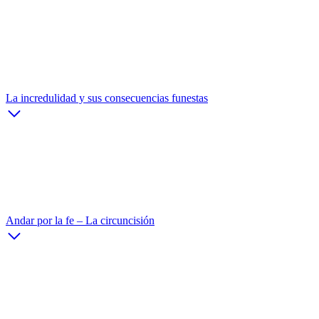
La incredulidad y sus consecuencias funestas
Andar por la fe – La circuncisión