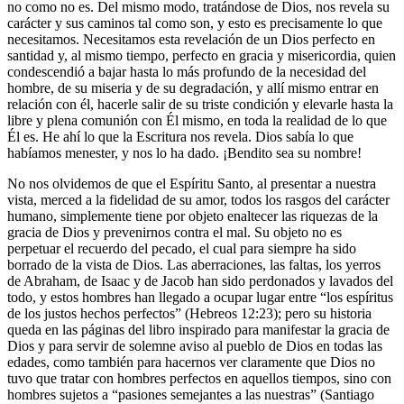
no como no es. Del mismo modo, tratándose de Dios, nos revela su
carácter y sus caminos tal como son, y esto es precisamente lo que
necesitamos. Necesitamos esta revelación de un Dios perfecto en
santidad y, al mismo tiempo, perfecto en gracia y misericordia, quien
condescendió a bajar hasta lo más profundo de la necesidad del
hombre, de su miseria y de su degradación, y allí mismo entrar en
relación con él, hacerle salir de su triste condición y elevarle hasta la
libre y plena comunión con Él mismo, en toda la realidad de lo que
Él es. He ahí lo que la Escritura nos revela. Dios sabía lo que
habíamos menester, y nos lo ha dado. ¡Bendito sea su nombre!
No nos olvidemos de que el Espíritu Santo, al presentar a nuestra
vista, merced a la fidelidad de su amor, todos los rasgos del carácter
humano, simplemente tiene por objeto enaltecer las riquezas de la
gracia de Dios y prevenirnos contra el mal. Su objeto no es
perpetuar el recuerdo del pecado, el cual para siempre ha sido
borrado de la vista de Dios. Las aberraciones, las faltas, los yerros
de Abraham, de Isaac y de Jacob han sido perdonados y lavados del
todo, y estos hombres han llegado a ocupar lugar entre “los espíritus
de los justos hechos perfectos” (Hebreos 12:23); pero su historia
queda en las páginas del libro inspirado para manifestar la gracia de
Dios y para servir de solemne aviso al pueblo de Dios en todas las
edades, como también para hacernos ver claramente que Dios no
tuvo que tratar con hombres perfectos en aquellos tiempos, sino con
hombres sujetos a “pasiones semejantes a las nuestras” (Santiago