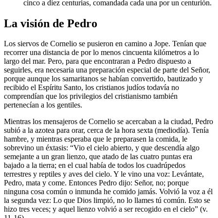
cinco a diez centurias, comandada cada una por un centurión.
La visión de Pedro
Los siervos de Cornelio se pusieron en camino a Jope. Tenían que
recorrer una distancia de por lo menos cincuenta kilómetros a lo
largo del mar. Pero, para que encontraran a Pedro dispuesto a
seguirles, era necesaria una preparación especial de parte del Señor,
porque aunque los samaritanos se habían convertido, bautizado y
recibido el Espíritu Santo, los cristianos judíos todavía no
comprendían que los privilegios del cristianismo también
pertenecían a los gentiles.
Mientras los mensajeros de Cornelio se acercaban a la ciudad, Pedro
subió a la azotea para orar, cerca de la hora sexta (mediodía). Tenía
hambre, y mientras esperaba que le preparasen la comida, le
sobrevino un éxtasis: “Vio el cielo abierto, y que descendía algo
semejante a un gran lienzo, que atado de las cuatro puntas era
bajado a la tierra; en el cual había de todos los cuadrúpedos
terrestres y reptiles y aves del cielo. Y le vino una voz: Levántate,
Pedro, mata y come. Entonces Pedro dijo: Señor, no; porque
ninguna cosa común o inmunda he comido jamás. Volvió la voz a él
la segunda vez: Lo que Dios limpió, no lo llames tú común. Esto se
hizo tres veces; y aquel lienzo volvió a ser recogido en el cielo” (v.
11-16).