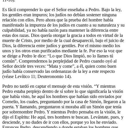
Es fácil comprender lo que el Señor enseñaba a Pedro. Bajo la ley,
los gentiles eran impuros; los judíos no debían sostener ninguna
relación con ellos. Pero ahora que la prueba del hombre había
manifestado la impureza de los judíos en cuanto a su naturaleza y su
culpabilidad, ya no había razón para mantener la diferencia entre
estas dos razas. Dios quería otorgar la gracia a todos en virtud de la
muerte de Cristo, por medio de la cual desapareció, bajo el juicio de
Dios, la diferencia entre judíos y gentiles. Por el mismo medio los
unos y los otros eran purificados mediante la fe. Por eso la voz que
se dirige a Pedro le dice: “Lo que Dios limpió, no lo llames tú
común”. Comprendemos la perplejidad de Pedro cuando oyó al
Señor decirle tres veces: “Mata y come”, a él, quien como buen
judío había conservado las ordenanzas de la ley a este respecto
(véase Levítico 11; Deuteronomio 14).
Pedro no tardó en captar el mensaje de esta visión. “Y mientras
Pedro estaba perplejo dentro de sí sobre lo que significaría la visión
que había visto, he aquí los hombres que habían sido enviados por
Cornelio, los cuales, preguntando por la casa de Simón, llegaron a la
puerta. Y llamando, preguntaron si moraba allí un Simón que tenía
por sobrenombre Pedro. Y mientras Pedro pensaba en la visión, le
dijo el Espíritu: He aquí, tres hombres te buscan. Levántate, pues, y
desciende, y no dudes de ir con ellos, porque yo los he enviado.
Entonces Pedro, descendiendo a donde estaban los hombres que