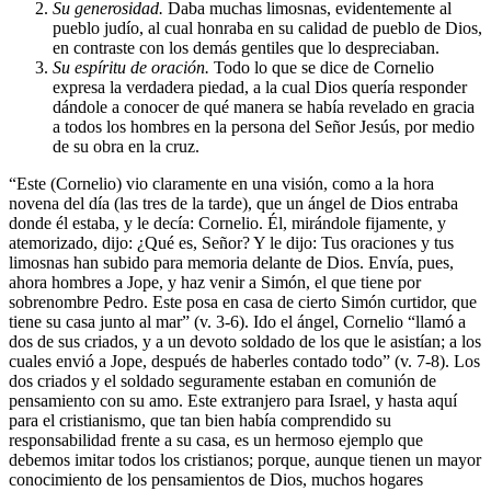
Su generosidad.
Daba muchas limosnas, evidentemente al
pueblo judío, al cual honraba en su calidad de pueblo de Dios,
en contraste con los demás gentiles que lo despreciaban.
Su espíritu de oración.
Todo lo que se dice de Cornelio
expresa la verdadera piedad, a la cual Dios quería responder
dándole a conocer de qué manera se había revelado en gracia
a todos los hombres en la persona del Señor Jesús, por medio
de su obra en la cruz.
“Este (Cornelio) vio claramente en una visión, como a la hora
novena del día (las tres de la tarde), que un ángel de Dios entraba
donde él estaba, y le decía: Cornelio. Él, mirándole fijamente, y
atemorizado, dijo: ¿Qué es, Señor? Y le dijo: Tus oraciones y tus
limosnas han subido para memoria delante de Dios. Envía, pues,
ahora hombres a Jope, y haz venir a Simón, el que tiene por
sobrenombre Pedro. Este posa en casa de cierto Simón curtidor, que
tiene su casa junto al mar” (v. 3-6). Ido el ángel, Cornelio “llamó a
dos de sus criados, y a un devoto soldado de los que le asistían; a los
cuales envió a Jope, después de haberles contado todo” (v. 7-8). Los
dos criados y el soldado seguramente estaban en comunión de
pensamiento con su amo. Este extranjero para Israel, y hasta aquí
para el cristianismo, que tan bien había comprendido su
responsabilidad frente a su casa, es un hermoso ejemplo que
debemos imitar todos los cristianos; porque, aunque tienen un mayor
conocimiento de los pensamientos de Dios, muchos hogares