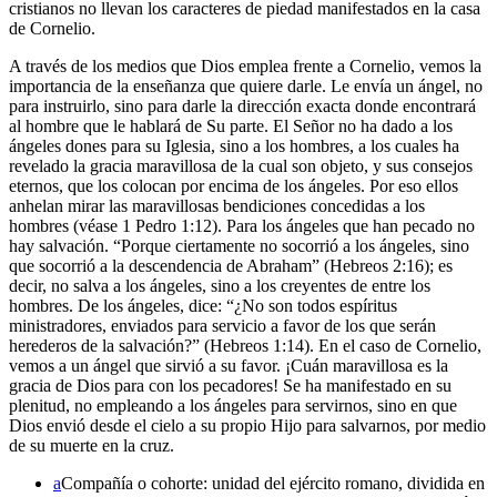
cristianos no llevan los caracteres de piedad manifestados en la casa
de Cornelio.
A través de los medios que Dios emplea frente a Cornelio, vemos la
importancia de la enseñanza que quiere darle. Le envía un ángel, no
para instruirlo, sino para darle la dirección exacta donde encontrará
al hombre que le hablará de Su parte. El Señor no ha dado a los
ángeles dones para su Iglesia, sino a los hombres, a los cuales ha
revelado la gracia maravillosa de la cual son objeto, y sus consejos
eternos, que los colocan por encima de los ángeles. Por eso ellos
anhelan mirar las maravillosas bendiciones concedidas a los
hombres (véase 1 Pedro 1:12). Para los ángeles que han pecado no
hay salvación. “Porque ciertamente no socorrió a los ángeles, sino
que socorrió a la descendencia de Abraham” (Hebreos 2:16); es
decir, no salva a los ángeles, sino a los creyentes de entre los
hombres. De los ángeles, dice: “¿No son todos espíritus
ministradores, enviados para servicio a favor de los que serán
herederos de la salvación?” (Hebreos 1:14). En el caso de Cornelio,
vemos a un ángel que sirvió a su favor. ¡Cuán maravillosa es la
gracia de Dios para con los pecadores! Se ha manifestado en su
plenitud, no empleando a los ángeles para servirnos, sino en que
Dios envió desde el cielo a su propio Hijo para salvarnos, por medio
de su muerte en la cruz.
a
Compañía o cohorte: unidad del ejército romano, dividida en