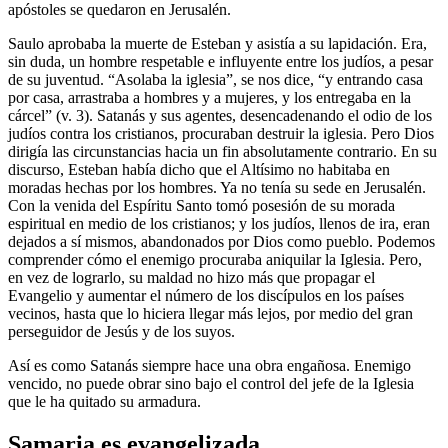
apóstoles se quedaron en Jerusalén.
Saulo aprobaba la muerte de Esteban y asistía a su lapidación. Era,
sin duda, un hombre respetable e influyente entre los judíos, a pesar
de su juventud. “Asolaba la iglesia”, se nos dice, “y entrando casa
por casa, arrastraba a hombres y a mujeres, y los entregaba en la
cárcel” (v. 3). Satanás y sus agentes, desencadenando el odio de los
judíos contra los cristianos, procuraban destruir la iglesia. Pero Dios
dirigía las circunstancias hacia un fin absolutamente contrario. En su
discurso, Esteban había dicho que el Altísimo no habitaba en
moradas hechas por los hombres. Ya no tenía su sede en Jerusalén.
Con la venida del Espíritu Santo tomó posesión de su morada
espiritual en medio de los cristianos; y los judíos, llenos de ira, eran
dejados a sí mismos, abandonados por Dios como pueblo. Podemos
comprender cómo el enemigo procuraba aniquilar la Iglesia. Pero,
en vez de lograrlo, su maldad no hizo más que propagar el
Evangelio y aumentar el número de los discípulos en los países
vecinos, hasta que lo hiciera llegar más lejos, por medio del gran
perseguidor de Jesús y de los suyos.
Así es como Satanás siempre hace una obra engañosa. Enemigo
vencido, no puede obrar sino bajo el control del jefe de la Iglesia
que le ha quitado su armadura.
Samaria es evangelizada