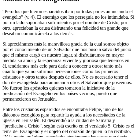
“Pero los que fueron esparcidos iban por todas partes anunciando el
evangelio” (v. 4). El enemigo que los perseguía no los intimidaba. Si
por un lado soportaban sufrimientos por el nombre de Cristo, por
otro, apreciaban la causa disfrutando una felicidad tan grande que
deseaban comunicársela a los demás.
Si apreciáramos más la maravillosa gracia de la cual somos objeto
por el conocimiento de un Salvador que nos puso a salvo del juicio
que él mismo cargó en nuestro lugar, si disfrutáramos en mayor
medida su amor y la esperanza viviente y gloriosa que tenemos en
él, tendríamos más celo para darle a conocer a otros; tanto más
cuanto que ya no sufrimos persecuciones como los primeros
cristianos y otros tantos después de ellos. No es necesario tener el
don de evangelista para anunciar a otros el Salvador que poseemos.
No fueron los apóstoles quienes tomaron la iniciativa de la
predicación del Evangelio en los países vecinos, puesto que
permanecieron en Jerusalén.
Entre los cristianos esparcidos se encontraba Felipe, uno de los
diáconos escogidos para repartir la ayuda a los necesitados de la
iglesia en Jerusalén. Él descendió a la ciudad de Samaria y
“predicaba a Cristo”, según está escrito en el versículo 5. Cristo es el
tema del Evangelio y el objeto del corazón de quien lo ha recibido.
“Y la gente, unánime, escuchaba atentamente las cosas que decía