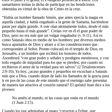
samaritanos tenían la dicha de participar en las bendiciones
obtenidas en virtud de la obra de Cristo en la cruz.
“Había un hombre llamado Simón, que antes ejercía la magia en
aquella ciudad, y había engañado a la gente de Samaria, haciéndose
pasar por algún grande. A este oían atentamente todos, desde el más
pequeño hasta el más grande”. Creían ver en él el gran poder de
Dios, pero no era más que un vulgar engañador (v. 9-11). Así es
como Satanás obra en medio de los hombres: por diversos medios
busca apartarlos de Dios y atraer a sí las consideraciones que
corresponden al Señor. Pronto colocará en el templo de Dios, en
Jerusalén, a un hombre que recibirá los honores de todos.
Asombrará “con gran poder y señales y prodigios mentirosos, y con
todo engaño de iniquidad para los que se pierden, por cuanto no
recibieron el amor de la verdad para ser salvos” (2 Tesalonicenses
2:9-10). Ya hoy, ¿acaso grandes y pequeños no escuchan a Satanás
más que a Dios, cuando dejan de lado los llamados de la gracia para
ir en pos de las cosas de este mundo que el enemigo sabe presentar
de manera tan atractiva al corazón natural? El apóstol Juan dice a los
jóvenes:
No améis al mundo, ni las cosas que están en el mundo
(1 Juan 2:15).
Cuando los que admiraban al mago “creyeron a Felipe, que