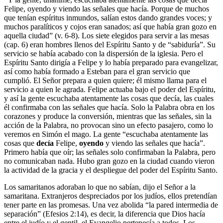
Felipe, oyendo y viendo las señales que hacía. Porque de muchos
que tenían espíritus inmundos, salían estos dando grandes voces; y
muchos paralíticos y cojos eran sanados; así que había gran gozo en
aquella ciudad” (v. 6-8). Los siete elegidos para servir a las mesas
(cap. 6) eran hombres llenos del Espíritu Santo y de “sabiduría”. Su
servicio se había acabado con la dispersión de la iglesia. Pero el
Espíritu Santo dirigía a Felipe y lo había preparado para evangelizar,
así como había formado a Esteban para el gran servicio que
cumplió. El Señor prepara a quien quiere; él mismo llama para el
servicio a quien le agrada. Felipe actuaba bajo el poder del Espíritu,
y así la gente escuchaba atentamente las cosas que decía, las cuales
él confirmaba con las señales que hacía. Solo la Palabra obra en los
corazones y produce la conversión, mientras que las señales, sin la
acción de la Palabra, no provocan sino un efecto pasajero, como lo
veremos en Simón el mago. La gente “escuchaba atentamente las
cosas que
decía
Felipe,
oyendo
y viendo las señales que hacía”.
Primero había que oír; las señales solo confirmaban la Palabra, pero
no comunicaban nada. Hubo gran gozo en la ciudad cuando vieron
la actividad de la gracia y el despliegue del poder del Espíritu Santo.
Los samaritanos adoraban lo que no sabían, dijo el Señor a la
samaritana. Extranjeros despreciados por los judíos, ellos pretendían
tener parte en las promesas. Una vez abolida “la pared intermedia de
separación” (Efesios 2:14), es decir, la diferencia que Dios hacía
entre el judío y el gentil, el Evangelio pertenecía a todos. Los