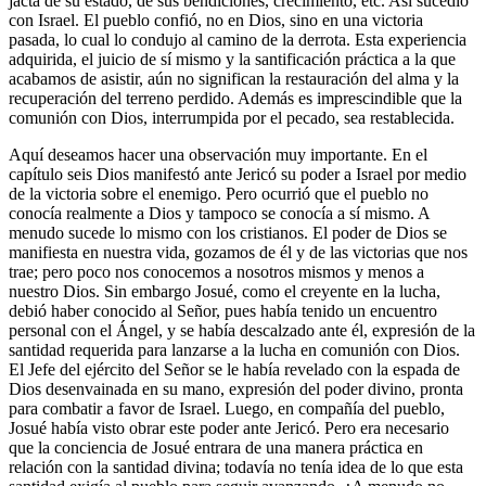
jacta de su estado, de sus bendiciones, crecimiento, etc. Así sucedió
con Israel. El pueblo confió, no en Dios, sino en una victoria
pasada, lo cual lo condujo al camino de la derrota. Esta experiencia
adquirida, el juicio de sí mismo y la santificación práctica a la que
acabamos de asisti­r, aún no significan la restauración del alma y la
recuperación del terreno perdido. Además es imprescindible que la
comunión con Dios, interrumpida por el pecado, sea restablecida.
Aquí deseamos hacer una observación muy importante. En el
capítulo seis Dios manifestó ante Jericó su poder a Israel por medio
de la victoria sobre el enemigo. Pero ocurrió que el pueblo no
conocía realmente a Dios y tampoco se conocía a sí mismo. A
menudo sucede lo mismo con los cristianos. El poder de Dios se
manifiesta en nuestra vida, gozamos de él y de las victorias que nos
trae; pero poco nos conocemos a nosotros mismos y menos a
nuestro Dios. Sin embargo Josué, como el creyente en la lucha,
debió haber conocido al Señor, pues había tenido un encuentro
personal con el Ángel, y se había descalzado ante él, expresión de la
santidad requerida para lanzarse a la lucha en comunión con Dios.
El Jefe del ejército del Señor se le había revelado con la espada de
Dios desenvainada en su mano, expresión del poder divino, pronta
para combatir a favor de Israel. Luego, en compañía del pueblo,
Josué había visto obrar este poder ante Jericó. Pero era necesario
que la conciencia de Josué entrara de una manera práctica en
relación con la santidad divina; todavía no tenía idea de lo que esta