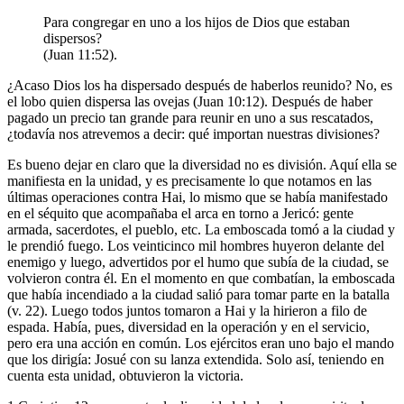
Para congregar en uno a los hijos de Dios que estaban
dispersos?
(Juan 11:52).
¿Acaso Dios los ha dispersado después de haberlos reunido? No, es
el lobo quien dispersa las ovejas (Juan 10:12). Después de haber
pagado un precio tan grande para reunir en uno a sus rescatados,
¿todavía nos atrevemos a decir: qué importan nuestras divisiones?
Es bueno dejar en claro que la diversidad no es división. Aquí ella se
manifiesta en la unidad, y es precisamente lo que notamos en las
últimas operaciones contra Hai, lo mismo que se había manifestado
en el séquito que acompañaba el arca en torno a Jericó: gente
armada, sacerdotes, el pueblo, etc. La emboscada tomó a la ciudad y
le prendió fuego. Los veinticinco mil hombres huyeron delante del
enemigo y luego, advertidos por el humo que subía de la ciudad, se
volvieron contra él. En el momento en que combatían, la emboscada
que había incendiado a la ciudad salió para tomar parte en la batalla
(v. 22). Luego todos juntos tomaron a Hai y la hirieron a filo de
espada. Había, pues, diversidad en la operación y en el servicio,
pero era una acción en común. Los ejércitos eran uno bajo el mando
que los dirigía: Josué con su lanza extendida. Solo así, teniendo en
cuenta esta unidad, obtuvieron la victoria.