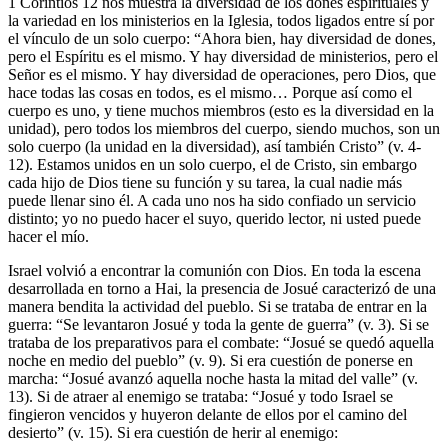
1 Corintios 12 nos muestra la diversidad de los dones espirituales y
la variedad en los ministerios en la Iglesia, todos ligados entre sí por
el vínculo de un solo cuerpo: “Ahora bien, hay diversidad de dones,
pero el Espíritu es el mismo. Y hay diversidad de ministerios, pero el
Señor es el mismo. Y hay diversidad de operaciones, pero Dios, que
hace todas las cosas en todos, es el mismo… Porque así como el
cuerpo es uno, y tiene muchos miembros (esto es la diversidad en la
unidad), pero todos los miembros del cuerpo, siendo muchos, son un
solo cuerpo (la unidad en la diversidad), así también Cristo” (v. 4-
12). Estamos unidos en un solo cuerpo, el de Cristo, sin embargo
cada hijo de Dios tiene su función y su tarea, la cual nadie más
puede llenar sino él. A cada uno nos ha sido confiado un servicio
distinto; yo no puedo hacer el suyo, querido lector, ni usted puede
hacer el mío.
Israel volvió a encontrar la comunión con Dios. En toda la escena
desarrollada en torno a Hai, la presencia de Josué caracterizó de una
manera bendita la actividad del pueblo. Si se trataba de entrar en la
guerra: “Se levantaron Josué y toda la gente de guerra” (v. 3). Si se
trataba de los preparativos para el combate: “Josué se quedó aquella
noche en medio del pueblo” (v. 9). Si era cuestión de ponerse en
marcha: “Josué avanzó aquella noche hasta la mitad del valle” (v.
13). Si de atraer al enemigo se trataba: “Josué y todo Israel se
fingieron vencidos y huyeron delante de ellos por el camino del
desierto” (v. 15). Si era cuestión de herir al enemigo: