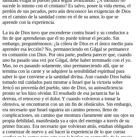
santidad exigía al pueblo para seguir avanzando. ¿A menudo no
sucede lo mismo con el cristiano? Es salvo, posee la vida eterna, el
perdón de sus pecados, pero aún desconoce las exigencias de Dios
en el camino de la santidad como en el de su amor, lo que se
aprende con la experiencia.
La ira de Dios tuvo que encenderse contra Israel y su conductor a
fin de que aprendieran que él no puede tolerar el pecado. Sin
embargo, preguntémonos: ¿la cólera de Dios es el único medio para
aprender esa lección? No, permaneciendo en Gilgal se permanece
en comunión con Dios. Por otra parte, pudiera parecer que, cuando
uno ha pasado una vez por Gilgal, debe haber terminado con el yo.
Mas, no es pasando solamente, sino permaneciendo allí, que se
termina con la carne y se adquiere la sensibilidad espiritual para
saber lo que conviene a la santidad divina. Aun cuando Dios había
tomado mil cuidados para mostrar a Israel que la victoria sobre
Jericó no provenía del pueblo, sino de Dios, su autosuficiencia
pronto se los hizo olvidar. El resultado de esa jactancia fue la
derrota, el retroceso y el dolor. Y cuando volvieron a tomar la
ofensiva, se encontraron con un sin fin de obstáculos. Sin embargo,
era necesario que Israel siguiera un camino penoso, lleno de
complicaciones, un camino que mostrara claramente ante sus ojos su
propia debilidad, manifestada ya a ojos del enemigo a través de su
primer fracaso. Era necesario que volvieran atrás, estaban obligados
a comenzar de nuevo y así hacer la experiencia de lo que cuesta