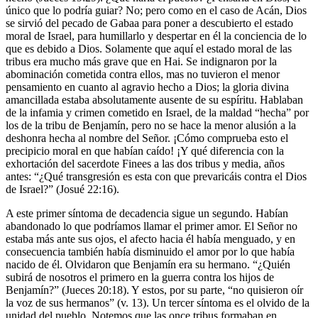
único que lo podría guiar? No; pero como en el caso de Acán, Dios
se sirvió del pecado de Gabaa para poner a descubierto el estado
moral de Israel, para humillarlo y despertar en él la conciencia de lo
que es debido a Dios. Solamente que aquí el estado moral de las
tribus era mucho más grave que en Hai. Se indignaron por la
abominación cometida contra ellos, mas no tuvieron el menor
pensamiento en cuanto al agravio hecho a Dios; la gloria divina
amancillada estaba absolutamente ausente de su espíritu. Hablaban
de la infamia y crimen cometido en Israel, de la maldad “hecha” por
los de la tribu de Benjamín, pero no se hace la menor alusión a la
deshonra hecha al nombre del Señor. ¡Cómo comprueba esto el
precipicio moral en que habían caído! ¡Y qué diferencia con la
exhortación del sacerdote Finees a las dos tribus y media, años
antes: “¿Qué transgresión es esta con que prevaricáis contra el Dios
de Israel?” (Josué 22:16).
A este primer síntoma de decadencia sigue un segundo. Habían
abandonado lo que podríamos llamar el primer amor. El Señor no
estaba más ante sus ojos, el afecto hacia él había menguado, y en
consecuencia también había disminuido el amor por lo que había
nacido de él. Olvidaron que Benjamín era su hermano. “¿Quién
subirá de nosotros el primero en la guerra contra los hijos de
Benjamín?” (Jueces 20:18). Y estos, por su parte, “no quisieron oír
la voz de sus hermanos” (v. 13). Un tercer síntoma es el olvido de la
unidad del pueblo. Notemos que las once tribus formaban en