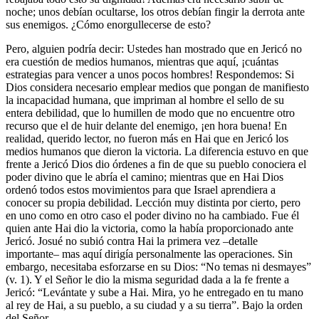
noche; unos debían ocultarse, los otros debían fingir la derrota ante
sus enemigos. ¿Cómo enorgullecerse de esto?
Pero, alguien podría decir: Ustedes han mostrado que en Jericó no
era cuestión de medios humanos, mientras que aquí, ¡cuántas
estrategias para vencer a unos pocos hombres! Respondemos: Si
Dios considera necesario emplear medios que pongan de manifiesto
la incapacidad humana, que impriman al hombre el sello de su
entera debilidad, que lo humillen de modo que no encuentre otro
recurso que el de huir delante del enemigo, ¡en hora buena! En
realidad, querido lector, no fueron más en Hai que en Jericó los
medios humanos que dieron la victoria. La diferencia estuvo en que
frente a Jericó Dios dio órdenes a fin de que su pueblo conociera el
poder divino que le abría el camino; mientras que en Hai Dios
ordenó todos estos movimientos para que Israel aprendiera a
conocer su propia debilidad. Lección muy distinta por cierto, pero
en uno como en otro caso el poder divino no ha cambiado. Fue él
quien ante Hai dio la victoria, como la había proporcionado ante
Jericó. Josué no subió contra Hai la primera vez –detalle
importante– mas aquí dirigía personalmente las operaciones. Sin
embargo, necesitaba esforzarse en su Dios: “No temas ni desmayes”
(v. 1). Y el Señor le dio la misma seguridad dada a la fe frente a
Jericó: “Levántate y sube a Hai. Mira, yo he entregado en tu mano
al rey de Hai, a su pueblo, a su ciudad y a su tierra”. Bajo la orden
del Señor,