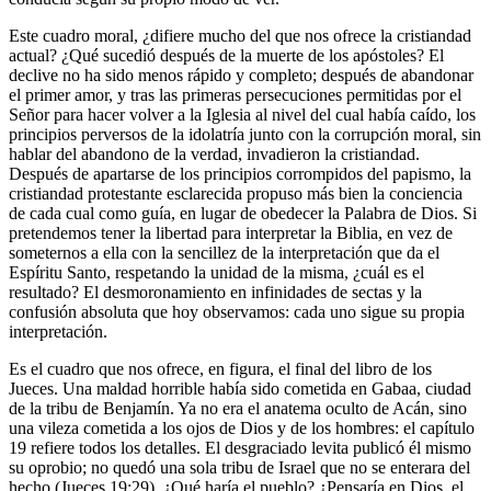
Este cuadro moral, ¿difiere mucho del que nos ofrece la cristiandad
actual? ¿Qué sucedió después de la muerte de los apóstoles? El
declive no ha sido menos rápido y completo; después de abandonar
el primer amor, y tras las primeras persecuciones permitidas por el
Señor para hacer volver a la Iglesia al nivel del cual había caído, los
principios perversos de la idolatría junto con la corrupción moral, sin
hablar del abandono de la verdad, invadieron la cristiandad.
Después de apartarse de los principios corrompidos del papismo, la
cristiandad protestante esclarecida propuso más bien la conciencia
de cada cual como guía, en lugar de obedecer la Palabra de Dios. Si
pretendemos tener la libertad para interpretar la Biblia, en vez de
someternos a ella con la sencillez de la interpretación que da el
Espíritu Santo, respetando la unidad de la misma, ¿cuál es el
resultado? El desmoronamiento en infinidades de sectas y la
confusión absoluta que hoy observamos: cada uno sigue su propia
interpretación.
Es el cuadro que nos ofrece, en figura, el final del libro de los
Jueces. Una maldad horrible había sido cometida en Gabaa, ciudad
de la tribu de Benjamín. Ya no era el anatema oculto de Acán, sino
una vileza cometida a los ojos de Dios y de los hombres: el capítulo
19 refiere todos los detalles. El desgraciado levita publicó él mismo
su oprobio; no quedó una sola tribu de Israel que no se enterara del
hecho (Jueces 19:29). ¿Qué haría el pueblo? ¿Pensaría en Dios, el