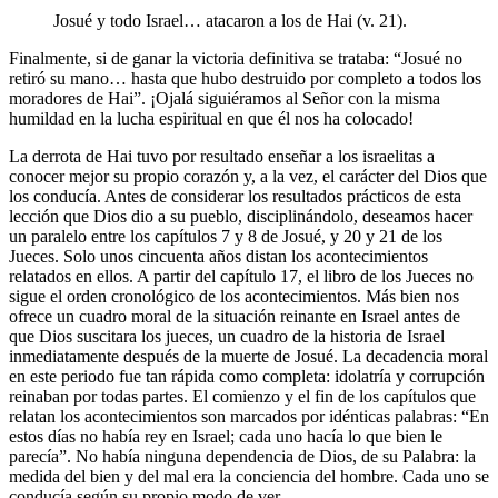
Josué y todo Israel… atacaron a los de Hai (v. 21).
Finalmente, si de ganar la victoria definitiva se trataba: “Josué no
retiró su mano… hasta que hubo destruido por completo a todos los
moradores de Hai”. ¡Ojalá siguiéramos al Señor con la misma
humildad en la lucha espiritual en que él nos ha colocado!
La derrota de Hai tuvo por resultado enseñar a los israelitas a
conocer mejor su propio corazón y, a la vez, el carácter del Dios que
los conducía. Antes de considerar los resultados prácticos de esta
lección que Dios dio a su pueblo, disciplinándolo, deseamos hacer
un paralelo entre los capítulos 7 y 8 de Josué, y 20 y 21 de los
Jueces. Solo unos cincuenta años distan los acontecimientos
relatados en ellos. A partir del capítulo 17, el libro de los Jueces no
sigue el orden cronológico de los acontecimientos. Más bien nos
ofrece un cuadro moral de la situación reinante en Israel antes de
que Dios suscitara los jueces, un cuadro de la historia de Israel
inmediatamente después de la muerte de Josué. La decadencia moral
en este periodo fue tan rápida como completa: idolatría y corrupción
reinaban por todas partes. El comienzo y el fin de los capítulos que
relatan los acontecimientos son marcados por idénticas palabras: “En
estos días no había rey en Israel; cada uno hacía lo que bien le
parecía”. No había ninguna dependencia de Dios, de su Palabra: la
medida del bien y del mal era la conciencia del hombre. Cada uno se
conducía según su propio modo de ver.