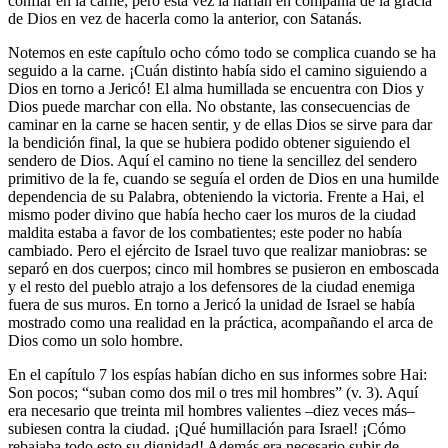
confiar en la carne; pero esta vez la harían en compañía de la gracia
de Dios en vez de hacerla como la anterior, con Satanás.
Notemos en este capítulo ocho cómo todo se complica cuando se ha
seguido a la carne. ¡Cuán distinto había sido el camino siguiendo a
Dios en torno a Jericó! El alma humillada se encuentra con Dios y
Dios puede marchar con ella. No obstante, las consecuencias de
caminar en la carne se hacen sentir, y de ellas Dios se sirve para dar
la bendición final, la que se hubiera podido obtener siguiendo el
sendero de Dios. Aquí el camino no tiene la sencillez del sendero
primitivo de la fe, cuando se seguía el orden de Dios en una humilde
dependencia de su Palabra, obteniendo la victoria. Frente a Hai, el
mismo poder divino que había hecho caer los muros de la ciudad
maldita estaba a favor de los combatientes; este poder no había
cambiado. Pero el ejército de Israel tuvo que realizar maniobras: se
separó en dos cuerpos; cinco mil hombres se pusieron en emboscada
y el resto del pueblo atrajo a los defensores de la ciudad enemiga
fuera de sus muros. En torno a Jericó la unidad de Israel se había
mostrado como una realidad en la práctica, acompañando el arca de
Dios como un solo hombre.
En el capítulo 7 los espías habían dicho en sus informes sobre Hai:
Son pocos; “suban como dos mil o tres mil hombres” (v. 3). Aquí
era necesario que treinta mil hombres valientes –diez veces más–
subiesen contra la ciudad. ¡Qué humillación para Israel! ¡Cómo
rebajaba todo esto su dignidad! Además era necesario subir de