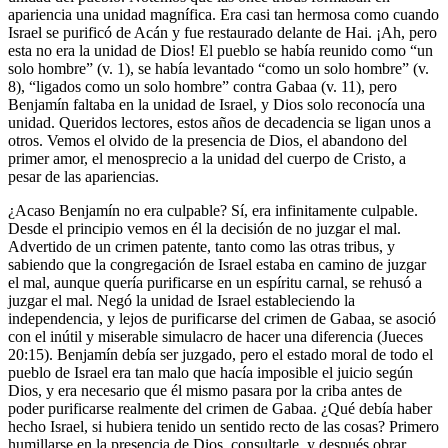
apariencia una unidad magnífica. Era casi tan hermosa como cuando
Israel se purificó de Acán y fue restaurado delante de Hai. ¡Ah, pero
esta no era la unidad de Dios! El pueblo se había reunido como “un
solo hombre” (v. 1), se había levantado “como un solo hombre” (v.
8), “ligados como un solo hombre” contra Gabaa (v. 11), pero
Benjamín faltaba en la unidad de Israel, y Dios solo reconocía una
unidad. Queridos lectores, estos años de decadencia se ligan unos a
otros. Vemos el olvido de la presencia de Dios, el abandono del
primer amor, el menosprecio a la unidad del cuerpo de Cristo, a
pesar de las apariencias.
¿Acaso Benjamín no era culpable? Sí, era infinitamente culpable.
Desde el principio vemos en él la decisión de no juzgar el mal.
Advertido de un crimen patente, tanto como las otras tribus, y
sabiendo que la congregación de Israel estaba en camino de juzgar
el mal, aunque quería purificarse en un espíritu carnal, se rehusó a
juzgar el mal. Negó la unidad de Israel estableciendo la
independencia, y lejos de purificarse del crimen de Gabaa, se asoció
con el inútil y miserable simulacro de hacer una diferencia (Jueces
20:15). Benjamín debía ser juzgado, pero el estado moral de todo el
pueblo de Israel era tan malo que hacía imposible el juicio según
Dios, y era necesario que él mismo pasara por la criba antes de
poder purificarse realmente del crimen de Gabaa. ¿Qué debía haber
hecho Israel, si hubiera tenido un sentido recto de las cosas? Primero
humillarse en la presencia de Dios, consultarle, y después obrar.