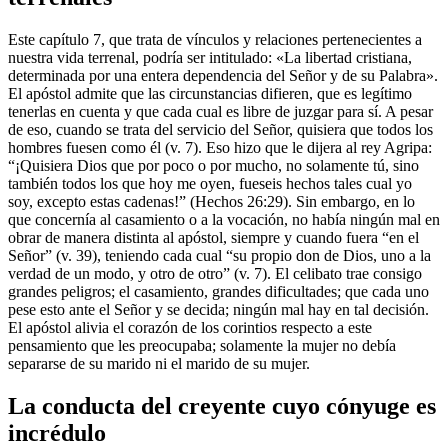
Este capítulo 7, que trata de vínculos y relaciones pertenecientes a
nuestra vida terrenal, podría ser intitulado: «La libertad cristiana,
determinada por una entera dependencia del Señor y de su Palabra».
El apóstol admite que las circunstancias difieren, que es legítimo
tenerlas en cuenta y que cada cual es libre de juzgar para sí. A pesar
de eso, cuando se trata del servicio del Señor, quisiera que todos los
hombres fuesen como él (v. 7). Eso hizo que le dijera al rey Agripa:
“¡Quisiera Dios que por poco o por mucho, no solamente tú, sino
también todos los que hoy me oyen, fueseis hechos tales cual yo
soy, excepto estas cadenas!” (Hechos 26:29). Sin embargo, en lo
que concernía al casamiento o a la vocación, no había ningún mal en
obrar de manera distinta al apóstol, siempre y cuando fuera “en el
Señor” (v. 39), teniendo cada cual “su propio don de Dios, uno a la
verdad de un modo, y otro de otro” (v. 7). El celibato trae consigo
grandes peligros; el casamiento, grandes dificultades; que cada uno
pese esto ante el Señor y se decida; ningún mal hay en tal decisión.
El apóstol alivia el corazón de los corintios respecto a este
pensamiento que les preocupaba; solamente la mujer no debía
separarse de su marido ni el marido de su mujer.
La conducta del creyente cuyo cónyuge es
incrédulo