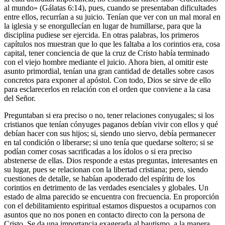
al mundo» (Gálatas 6:14), pues, cuando se presentaban dificultades
entre ellos, recurrían a su juicio. Tenían que ver con un mal moral en
la iglesia y se enorgullecían en lugar de humillarse, para que la
disciplina pudiese ser ejercida. En otras palabras, los primeros
capítulos nos muestran que lo que les faltaba a los corintios era, cosa
capital, tener conciencia de que la cruz de Cristo había terminado
con el viejo hombre mediante el juicio. Ahora bien, al omitir este
asunto primordial, tenían una gran cantidad de detalles sobre casos
concretos para exponer al apóstol. Con todo, Dios se sirve de ello
para esclarecerlos en relación con el orden que conviene a la casa
del Señor.
Preguntaban si era preciso o no, tener relaciones conyugales; si los
cristianos que tenían cónyuges paganos debían vivir con ellos y qué
debían hacer con sus hijos; si, siendo uno siervo, debía permanecer
en tal condición o liberarse; si uno tenía que quedarse soltero; si se
podían comer cosas sacrificadas a los ídolos o si era preciso
abstenerse de ellas. Dios responde a estas preguntas, interesantes en
su lugar, pues se relacionan con la libertad cristiana; pero, siendo
cuestiones de detalle, se habían apoderado del espíritu de los
corintios en detrimento de las verdades esenciales y globales. Un
estado de alma parecido se encuentra con frecuencia. En proporción
con el debilitamiento espiritual estamos dispuestos a ocuparnos con
asuntos que no nos ponen en contacto directo con la persona de
Cristo. Se da una importancia exagerada al bautismo, a la manera