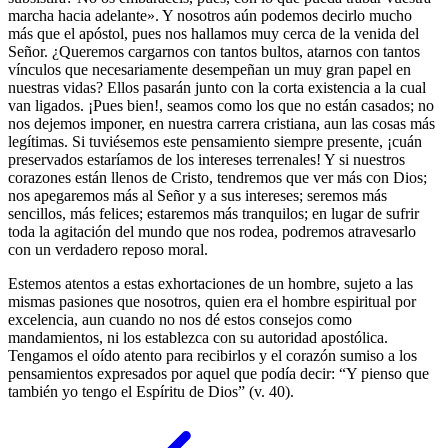
marcha hacia adelante». Y nosotros aún podemos decirlo mucho
más que el apóstol, pues nos hallamos muy cerca de la venida del
Señor. ¿Queremos cargarnos con tantos bultos, atarnos con tantos
vínculos que necesariamente desempeñan un muy gran papel en
nuestras vidas? Ellos pasarán junto con la corta existencia a la cual
van ligados. ¡Pues bien!, seamos como los que no están casados; no
nos dejemos imponer, en nuestra carrera cristiana, aun las cosas más
legítimas. Si tuviésemos este pensamiento siempre presente, ¡cuán
preservados estaríamos de los intereses terrenales! Y si nuestros
corazones están llenos de Cristo, tendremos que ver más con Dios;
nos apegaremos más al Señor y a sus intereses; seremos más
sencillos, más felices; estaremos más tranquilos; en lugar de sufrir
toda la agitación del mundo que nos rodea, podremos atravesarlo
con un verdadero reposo moral.
Estemos atentos a estas exhortaciones de un hombre, sujeto a las
mismas pasiones que nosotros, quien era el hombre espiritual por
excelencia, aun cuando no nos dé estos consejos como
mandamientos, ni los establezca con su autoridad apostólica.
Tengamos el oído atento para recibirlos y el corazón sumiso a los
pensamientos expresados por aquel que podía decir: “Y pienso que
también yo tengo el Espíritu de Dios” (v. 40).