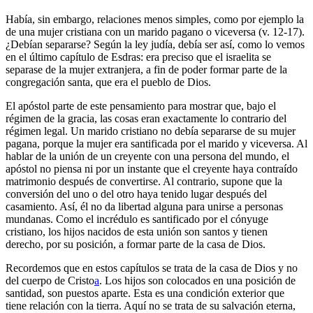
Había, sin embargo, relaciones menos simples, como por ejemplo la
de una mujer cristiana con un marido pagano o viceversa (v. 12-17).
¿Debían separarse? Según la ley judía, debía ser así, como lo vemos
en el último capítulo de Esdras: era preciso que el israelita se
separase de la mujer extranjera, a fin de poder formar parte de la
congregación santa, que era el pueblo de Dios.
El apóstol parte de este pensamiento para mostrar que, bajo el
régimen de la gracia, las cosas eran exactamente lo contrario del
régimen legal. Un marido cristiano no debía separarse de su mujer
pagana, porque la mujer era santificada por el marido y viceversa. Al
hablar de la unión de un creyente con una persona del mundo, el
apóstol no piensa ni por un instante que el creyente haya contraído
matrimonio después de convertirse. Al contrario, supone que la
conversión del uno o del otro haya tenido lugar después del
casamiento. Así, él no da libertad alguna para unirse a personas
mundanas. Como el incrédulo es santificado por el cónyuge
cristiano, los hijos nacidos de esta unión son santos y tienen
derecho, por su posición, a formar parte de la casa de Dios.
Recordemos que en estos capítulos se trata de la casa de Dios y no
del cuerpo de Cristo
a
. Los hijos son colocados en una posición de
santidad, son puestos aparte. Esta es una condición exterior que
tiene relación con la tierra. Aquí no se trata de su salvación eterna,