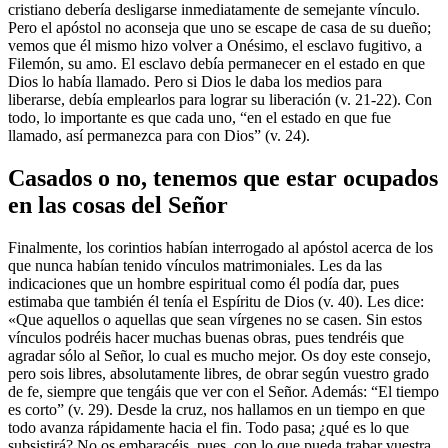
cristiano debería desligarse inmediatamente de semejante vínculo.
Pero el apóstol no aconseja que uno se escape de casa de su dueño;
vemos que él mismo hizo volver a Onésimo, el esclavo fugitivo, a
Filemón, su amo. El esclavo debía permanecer en el estado en que
Dios lo había llamado. Pero si Dios le daba los medios para
liberarse, debía emplearlos para lograr su liberación (v. 21-22). Con
todo, lo importante es que cada uno, “en el estado en que fue
llamado, así permanezca para con Dios” (v. 24).
Casados o no, tenemos que estar ocupados
en las cosas del Señor
Finalmente, los corintios habían interrogado al apóstol acerca de los
que nunca habían tenido vínculos matrimoniales. Les da las
indicaciones que un hombre espiritual como él podía dar, pues
estimaba que también él tenía el Espíritu de Dios (v. 40). Les dice:
«Que aquellos o aquellas que sean vírgenes no se casen. Sin estos
vínculos podréis hacer muchas buenas obras, pues tendréis que
agradar sólo al Señor, lo cual es mucho mejor. Os doy este consejo,
pero sois libres, absolutamente libres, de obrar según vuestro grado
de fe, siempre que tengáis que ver con el Señor. Además: “El tiempo
es corto” (v. 29). Desde la cruz, nos hallamos en un tiempo en que
todo avanza rápidamente hacia el fin. Todo pasa; ¿qué es lo que
subsistirá? No os embaracéis, pues, con lo que pueda trabar vuestra