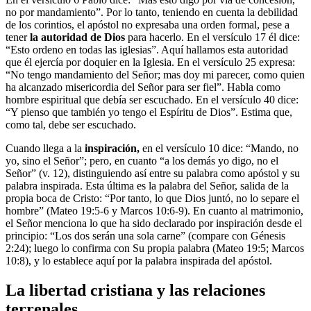
no por mandamiento”. Por lo tanto, teniendo en cuenta la debilidad
de los corintios, el apóstol no expresaba una orden formal, pese a
tener
la autoridad de Dios
para hacerlo. En el versículo 17 él dice:
“Esto ordeno en todas las iglesias”. Aquí hallamos esta autoridad
que él ejercía por doquier en la Iglesia. En el versículo 25 expresa:
“No tengo mandamiento del Señor; mas doy mi parecer, como quien
ha alcanzado misericordia del Señor para ser fiel”. Habla como
hombre espiritual que debía ser escuchado. En el versículo 40 dice:
“Y pienso que también yo tengo el Espíritu de Dios”. Estima que,
como tal, debe ser escuchado.
Cuando llega a la
inspiración,
en el versículo 10 dice: “Mando, no
yo, sino el Señor”; pero, en cuanto “a los demás yo digo, no el
Señor” (v. 12), distinguiendo así entre su palabra como apóstol y su
palabra inspirada. Esta última es la palabra del Señor, salida de la
propia boca de Cristo: “Por tanto, lo que Dios juntó, no lo separe el
hombre” (Mateo 19:5-6 y Marcos 10:6-9). En cuanto al matrimonio,
el Señor menciona lo que ha sido declarado por inspiración desde el
principio: “Los dos serán una sola carne” (compare con Génesis
2:24); luego lo confirma con Su propia palabra (Mateo 19:5; Marcos
10:8), y lo establece aquí por la palabra inspirada del apóstol.
La libertad cristiana y las relaciones
terrenales