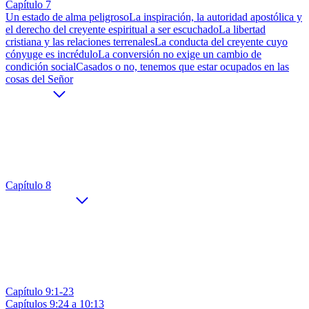
Capítulo 7
Un estado de alma peligroso
La inspiración, la autoridad apostólica y
el derecho del creyente espiritual a ser escuchado
La libertad
cristiana y las relaciones terrenales
La conducta del creyente cuyo
cónyuge es incrédulo
La conversión no exige un cambio de
condición social
Casados o no, tenemos que estar ocupados en las
cosas del Señor
Capítulo 8
Capítulo 9:1-23
Capítulos 9:24 a 10:13