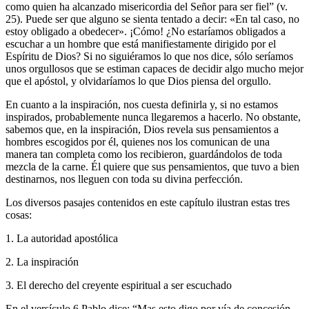
como quien ha alcanzado misericordia del Señor para ser fiel” (v.
25). Puede ser que alguno se sienta tentado a decir: «En tal caso, no
estoy obligado a obedecer». ¡Cómo! ¿No estaríamos obligados a
escuchar a un hombre que está manifiestamente dirigido por el
Espíritu de Dios? Si no siguiéramos lo que nos dice, sólo seríamos
unos orgullosos que se estiman capaces de decidir algo mucho mejor
que el apóstol, y olvidaríamos lo que Dios piensa del orgullo.
En cuanto a la inspiración, nos cuesta definirla y, si no estamos
inspirados, probablemente nunca llegaremos a hacerlo. No obstante,
sabemos que, en la inspiración, Dios revela sus pensamientos a
hombres escogidos por él, quienes nos los comunican de una
manera tan completa como los recibieron, guardándolos de toda
mezcla de la carne. Él quiere que sus pensamientos, que tuvo a bien
destinarnos, nos lleguen con toda su divina perfección.
Los diversos pasajes contenidos en este capítulo ilustran estas tres
cosas:
1. La autoridad apostólica
2. La inspiración
3. El derecho del creyente espiritual a ser escuchado
En el versículo 6 Pablo dice: “Mas esto digo por vía de concesión,