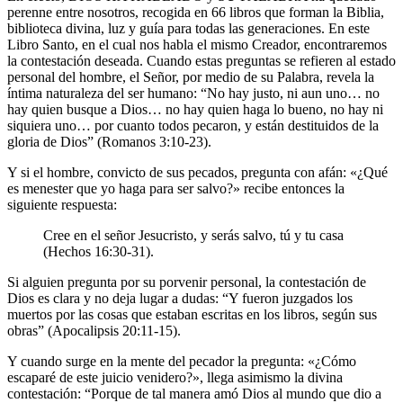
perenne entre nosotros, recogida en 66 libros que forman la Biblia,
biblioteca divina, luz y guía para todas las generaciones. En este
Libro Santo, en el cual nos habla el mismo Creador, encontraremos
la contestación deseada. Cuando estas preguntas se refieren al estado
personal del hombre, el Señor, por medio de su Palabra, revela la
íntima naturaleza del ser humano: “No hay justo, ni aun uno… no
hay quien busque a Dios… no hay quien haga lo bueno, no hay ni
siquiera uno… por cuanto todos pecaron, y están destituidos de la
gloria de Dios” (Romanos 3:10-23).
Y si el hombre, convicto de sus pecados, pregunta con afán: «¿Qué
es menester que yo haga para ser salvo?» recibe entonces la
siguiente respuesta:
Cree en el señor Jesucristo, y serás salvo, tú y tu casa
(Hechos 16:30-31).
Si alguien pregunta por su porvenir personal, la contestación de
Dios es clara y no deja lugar a dudas: “Y fueron juzgados los
muertos por las cosas que estaban escritas en los libros, según sus
obras” (Apocalipsis 20:11-15).
Y cuando surge en la mente del pecador la pregunta: «¿Cómo
escaparé de este juicio venidero?», llega asimismo la divina
contestación: “Porque de tal manera amó Dios al mundo que dio a