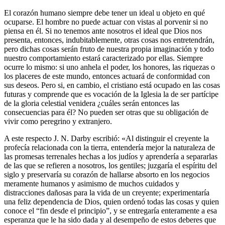
El corazón humano siempre debe tener un ideal u objeto en qué
ocuparse. El hombre no puede actuar con vistas al porvenir si no
piensa en él. Si no tenemos ante nosotros el ideal que Dios nos
presenta, entonces, indubitablemente, otras cosas nos entretendrán,
pero dichas cosas serán fruto de nuestra propia imaginación y todo
nuestro comportamiento estará caracterizado por ellas. Siempre
ocurre lo mismo: si uno anhela el poder, los honores, las riquezas o
los placeres de este mundo, entonces actuará de conformidad con
sus deseos. Pero si, en cambio, el cristiano está ocupado en las cosas
futuras y comprende que es vocación de la Iglesia la de ser partícipe
de la gloria celestial venidera ¿cuáles serán entonces las
consecuencias para él? No pueden ser otras que su obligación de
vivir como peregrino y extranjero.
A este respecto J. N. Darby escribió: «Al distinguir el creyente la
profecía relacionada con la tierra, entendería mejor la naturaleza de
las promesas terrenales hechas a los judíos y aprendería a separarlas
de las que se refieren a nosotros, los gentiles; juzgaría el espíritu del
siglo y preservaría su corazón de hallarse absorto en los negocios
meramente humanos y asimismo de muchos cuidados y
distracciones dañosas para la vida de un creyente; experimentaría
una feliz dependencia de Dios, quien ordenó todas las cosas y quien
conoce el “fin desde el principio”, y se entregaría enteramente a esa
esperanza que le ha sido dada y al desempeño de estos deberes que