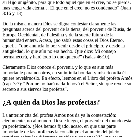
su Hijo unigénito, para que todo aquel que en él cree, no se pierda,
mas tenga vida eterna… El que en él cree, no es condenado” (Juan
3:16 y 18).
De la misma manera Dios se digna contestar claramente las
preguntas acerca del porvenir de la tierra, del porvenir de Rusia, de
Europa Occidental, de Palestina y de la suerte futura de la
humanidad entera. Acaso, ¿no sabía estas cosas el Dios Eterno,
aquel… “que anuncia lo por venir desde el principio, y desde la
antigüedad, lo que aún no era hecho. Que dice: Mi consejo
permanecerá, y haré todo lo que quiero?” (Isaías 46:10).
Ciertamente Dios conoce el porvenir, y lo que es aun más
importante para nosotros, en su infinita bondad y misericordia él
quiere revelárnoslo. En efecto, leemos en el Libro del profeta Amós
(cap. 3:7): “Porque no hará nada Jehová el Señor, sin que revele su
secreto a sus siervos los profetas”.
¿A quién da Dios las profecías?
La anterior cita del profeta Amós nos da ya la contestación:
ciertamente, no al mundo. Desde luego, el porvenir del mundo está
ya profetizado. ¿Nos hemos fijado, acaso, en que una parte
importante de las profecías la constituye el anuncio del juicio