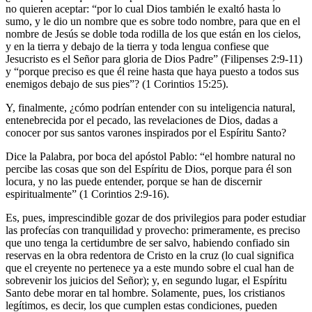
no quieren aceptar: “por lo cual Dios también le exaltó hasta lo
sumo, y le dio un nombre que es sobre todo nombre, para que en el
nombre de Jesús se doble toda rodilla de los que están en los cielos,
y en la tierra y debajo de la tierra y toda lengua confiese que
Jesucristo es el Señor para gloria de Dios Padre” (Filipenses 2:9-11)
y “porque preciso es que él reine hasta que haya puesto a todos sus
enemigos debajo de sus pies”? (1 Corintios 15:25).
Y, finalmente, ¿cómo podrían entender con su inteligencia natural,
entenebrecida por el pecado, las revelaciones de Dios, dadas a
conocer por sus santos varones inspirados por el Espíritu Santo?
Dice la Palabra, por boca del apóstol Pablo: “el hombre natural no
percibe las cosas que son del Espíritu de Dios, porque para él son
locura, y no las puede entender, porque se han de discernir
espiritualmente” (1 Corintios 2:9-16).
Es, pues, imprescindible gozar de dos privilegios para poder estudiar
las profecías con tranquilidad y provecho: primeramente, es preciso
que uno tenga la certidumbre de ser salvo, habiendo confiado sin
reservas en la obra redentora de Cristo en la cruz (lo cual significa
que el creyente no pertenece ya a este mundo sobre el cual han de
sobrevenir los juicios del Señor); y, en segundo lugar, el Espíritu
Santo debe morar en tal hombre. Solamente, pues, los cristianos
legítimos, es decir, los que cumplen estas condiciones, pueden