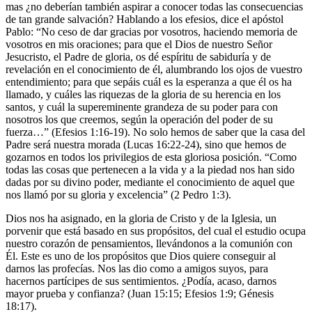
mas ¿no deberían también aspirar a conocer todas las consecuencias
de tan grande salvación? Hablando a los efesios, dice el apóstol
Pablo: “No ceso de dar gracias por vosotros, haciendo memoria de
vosotros en mis oraciones; para que el Dios de nuestro Señor
Jesucristo, el Padre de gloria, os dé espíritu de sabiduría y de
revelación en el conocimiento de él, alumbrando los ojos de vuestro
entendimiento; para que sepáis cuál es la esperanza a que él os ha
llamado, y cuáles las riquezas de la gloria de su herencia en los
santos, y cuál la supereminente grandeza de su poder para con
nosotros los que creemos, según la operación del poder de su
fuerza…” (Efesios 1:16-19). No solo hemos de saber que la casa del
Padre será nuestra morada (Lucas 16:22-24), sino que hemos de
gozarnos en todos los privilegios de esta gloriosa posición. “Como
todas las cosas que pertenecen a la vida y a la piedad nos han sido
dadas por su divino poder, mediante el conocimiento de aquel que
nos llamó por su gloria y excelencia” (2 Pedro 1:3).
Dios nos ha asignado, en la gloria de Cristo y de la Iglesia, un
porvenir que está basado en sus propósitos, del cual el estudio ocupa
nuestro corazón de pensamientos, llevándonos a la comunión con
Él. Este es uno de los propósitos que Dios quiere conseguir al
darnos las profecías. Nos las dio como a amigos suyos, para
hacernos partícipes de sus sentimientos. ¿Podía, acaso, darnos
mayor prueba y confianza? (Juan 15:15; Efesios 1:9; Génesis
18:17).