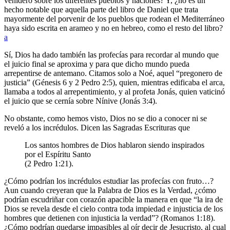
venidero sobre los diferentes pueblos y naciones? Y, ¿no es un
hecho notable que aquella parte del libro de Daniel que trata
mayormente del porvenir de los pueblos que rodean el Mediterráneo
haya sido escrita en arameo y no en hebreo, como el resto del libro?
a
Sí, Dios ha dado también las profecías para recordar al mundo que
el juicio final se aproxima y para que dicho mundo pueda
arrepentirse de antemano. Citamos solo a Noé, aquel “pregonero de
justicia” (Génesis 6 y 2 Pedro 2:5), quien, mientras edificaba el arca,
llamaba a todos al arrepentimiento, y al profeta Jonás, quien vaticinó
el juicio que se cernía sobre Nínive (Jonás 3:4).
No obstante, como hemos visto, Dios no se dio a conocer ni se
reveló a los incrédulos. Dicen las Sagradas Escrituras que
Los santos hombres de Dios hablaron siendo inspirados
por el Espíritu Santo
(2 Pedro 1:21).
¿Cómo podrían los incrédulos estudiar las profecías con fruto…?
Aun cuando creyeran que la Palabra de Dios es la Verdad, ¿cómo
podrían escudriñar con corazón apacible la manera en que “la ira de
Dios se revela desde el cielo contra toda impiedad e injusticia de los
hombres que detienen con injusticia la verdad”? (Romanos 1:18).
¿Cómo podrían quedarse impasibles al oír decir de Jesucristo, al cual