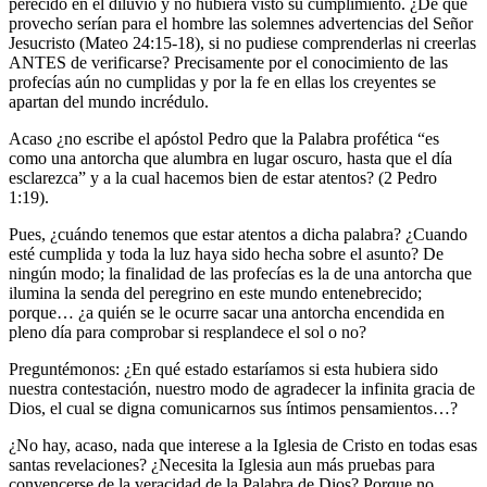
perecido en el diluvio y no hubiera visto su cumplimiento. ¿De qué
provecho serían para el hombre las solemnes advertencias del Señor
Jesucristo (Mateo 24:15-18), si no pudiese comprenderlas ni creerlas
ANTES de verificarse? Precisamente por el conocimiento de las
profecías aún no cumplidas y por la fe en ellas los creyentes se
apartan del mundo incrédulo.
Acaso ¿no escribe el apóstol Pedro que la Palabra profética “es
como una antorcha que alumbra en lugar oscuro, hasta que el día
esclarezca” y a la cual hacemos bien de estar atentos? (2 Pedro
1:19).
Pues, ¿cuándo tenemos que estar atentos a dicha palabra? ¿Cuando
esté cumplida y toda la luz haya sido hecha sobre el asunto? De
ningún modo; la finalidad de las profecías es la de una antorcha que
ilumina la senda del peregrino en este mundo entenebrecido;
porque… ¿a quién se le ocurre sacar una antorcha encendida en
pleno día para comprobar si resplandece el sol o no?
Preguntémonos: ¿En qué estado estaríamos si esta hubiera sido
nuestra contestación, nuestro modo de agradecer la infinita gracia de
Dios, el cual se digna comunicarnos sus íntimos pensamientos…?
¿No hay, acaso, nada que interese a la Iglesia de Cristo en todas esas
santas revelaciones? ¿Necesita la Iglesia aun más pruebas para
convencerse de la veracidad de la Palabra de Dios? Porque no