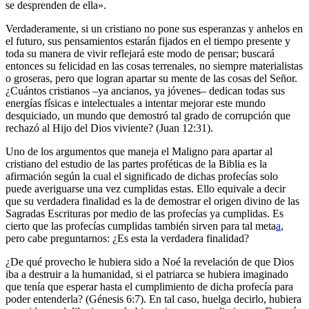
se desprenden de ella».
Verdaderamente, si un cristiano no pone sus esperanzas y anhelos en
el futuro, sus pensamientos estarán fijados en el tiempo presente y
toda su manera de vivir reflejará este modo de pensar; buscará
entonces su felicidad en las cosas terrenales, no siempre materialistas
o groseras, pero que logran apartar su mente de las cosas del Señor.
¿Cuántos cristianos –ya ancianos, ya jóvenes– dedican todas sus
energías físicas e intelectuales a intentar mejorar este mundo
desquiciado, un mundo que demostró tal grado de corrupción que
rechazó al Hijo del Dios viviente? (Juan 12:31).
Uno de los argumentos que maneja el Maligno para apartar al
cristiano del estudio de las partes proféticas de la Biblia es la
afirmación según la cual el significado de dichas profecías solo
puede averiguarse una vez cumplidas estas. Ello equivale a decir
que su verdadera finalidad es la de demostrar el origen divino de las
Sagradas Escrituras por medio de las profecías ya cumplidas. Es
cierto que las profecías cumplidas también sirven para tal meta
a
,
pero cabe preguntarnos: ¿Es esta la verdadera finalidad?
¿De qué provecho le hubiera sido a Noé la revelación de que Dios
iba a destruir a la humanidad, si el patriarca se hubiera imaginado
que tenía que esperar hasta el cumplimiento de dicha profecía para
poder entenderla? (Génesis 6:7). En tal caso, huelga decirlo, hubiera