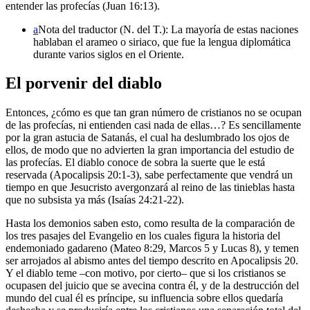
entender las profecías (Juan 16:13).
a
Nota del traductor (N. del T.): La mayoría de estas naciones
hablaban el arameo o siriaco, que fue la lengua diplomática
durante varios siglos en el Oriente.
El porvenir del diablo
Entonces, ¿cómo es que tan gran número de cristianos no se ocupan
de las profecías, ni entienden casi nada de ellas…? Es sencillamente
por la gran astucia de Satanás, el cual ha deslumbrado los ojos de
ellos, de modo que no advierten la gran importancia del estudio de
las profecías. El diablo conoce de sobra la suerte que le está
reservada (Apocalipsis 20:1-3), sabe perfectamente que vendrá un
tiempo en que Jesucristo avergonzará al reino de las tinieblas hasta
que no subsista ya más (Isaías 24:21-22).
Hasta los demonios saben esto, como resulta de la comparación de
los tres pasajes del Evangelio en los cuales figura la historia del
endemoniado gadareno (Mateo 8:29, Marcos 5 y Lucas 8), y temen
ser arrojados al abismo antes del tiempo descrito en Apocalipsis 20.
Y el diablo teme –con motivo, por cierto– que si los cristianos se
ocupasen del juicio que se avecina contra él, y de la destrucción del
mundo del cual él es príncipe, su influencia sobre ellos quedaría