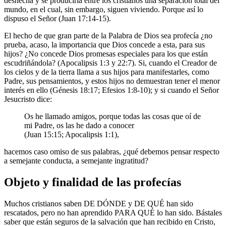
deshecha y se produciría entre los cristianos una separación total del
mundo, en el cual, sin embargo, siguen viviendo. Porque así lo
dispuso el Señor (Juan 17:14-15).
El hecho de que gran parte de la Palabra de Dios sea profecía ¿no
prueba, acaso, la importancia que Dios concede a esta, para sus
hijos? ¿No concede Dios promesas especiales para los que están
escudriñándola? (Apocalipsis 1:3 y 22:7). Si, cuando el Creador de
los cielos y de la tierra llama a sus hijos para manifestarles, como
Padre, sus pensamientos, y estos hijos no demuestran tener el menor
interés en ello (Génesis 18:17; Efesios 1:8-10); y si cuando el Señor
Jesucristo dice:
Os he llamado amigos, porque todas las cosas que oí de
mi Padre, os las he dado a conocer
(Juan 15:15; Apocalipsis 1:1),
hacemos caso omiso de sus palabras, ¿qué debemos pensar respecto
a semejante conducta, a semejante ingratitud?
Objeto y finalidad de las profecías
Muchos cristianos saben DE DÓNDE y DE QUÉ han sido
rescatados, pero no han aprendido PARA QUÉ lo han sido. Bástales
saber que están seguros de la salvación que han recibido en Cristo,