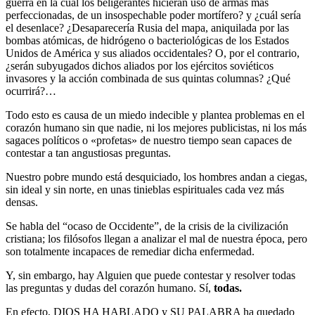
guerra en la cual los beligerantes hicieran uso de armas más
perfeccionadas, de un insospechable poder mortífero? y ¿cuál sería
el desenlace? ¿Desaparecería Rusia del mapa, aniquilada por las
bombas atómicas, de hidrógeno o bacteriológicas de los Estados
Unidos de América y sus aliados occidentales? O, por el contrario,
¿serán subyugados dichos aliados por los ejércitos soviéticos
invasores y la acción combinada de sus quintas columnas? ¿Qué
ocurrirá?…
Todo esto es causa de un miedo indecible y plantea problemas en el
corazón humano sin que nadie, ni los mejores publicistas, ni los más
sagaces políticos o «profetas» de nuestro tiempo sean capaces de
contestar a tan angustiosas preguntas.
Nuestro pobre mundo está desquiciado, los hombres andan a ciegas,
sin ideal y sin norte, en unas tinieblas espirituales cada vez más
densas.
Se habla del “ocaso de Occidente”, de la crisis de la civilización
cristiana; los filósofos llegan a analizar el mal de nuestra época, pero
son totalmente incapaces de remediar dicha enfermedad.
Y, sin embargo, hay Alguien que puede contestar y resolver todas
las preguntas y dudas del corazón humano. Sí,
todas.
En efecto, DIOS HA HABLADO y SU PALABRA ha quedado