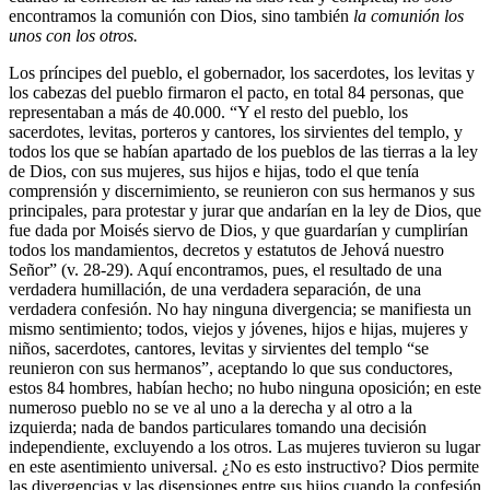
encontramos la comunión con Dios, sino también
la comunión los
unos con los otros.
Los príncipes del pueblo, el gobernador, los sacerdotes, los levitas y
los cabezas del pueblo firmaron el pacto, en total 84 personas, que
representaban a más de 40.000. “Y el resto del pueblo, los
sacerdotes, levitas, porteros y cantores, los sirvientes del templo, y
todos los que se habían apartado de los pueblos de las tierras a la ley
de Dios, con sus mujeres, sus hijos e hijas, todo el que tenía
comprensión y discernimiento, se reunieron con sus hermanos y sus
principales, para protestar y jurar que andarían en la ley de Dios, que
fue dada por Moisés siervo de Dios, y que guardarían y cumplirían
todos los mandamientos, decretos y estatutos de Jehová nuestro
Señor” (v. 28-29). Aquí encontramos, pues, el resultado de una
verdadera humillación, de una verdadera separación, de una
verdadera confesión. No hay ninguna divergencia; se manifiesta un
mismo sentimiento; todos, viejos y jóvenes, hijos e hijas, mujeres y
niños, sacerdotes, cantores, levitas y sirvientes del templo “se
reunieron con sus hermanos”, aceptando lo que sus conductores,
estos 84 hombres, habían hecho; no hubo ninguna oposición; en este
numeroso pueblo no se ve al uno a la derecha y al otro a la
izquierda; nada de bandos particulares tomando una decisión
independiente, excluyendo a los otros. Las mujeres tuvieron su lugar
en este asentimiento universal. ¿No es esto instructivo? Dios permite
las divergencias y las disensiones entre sus hijos cuando la confesión