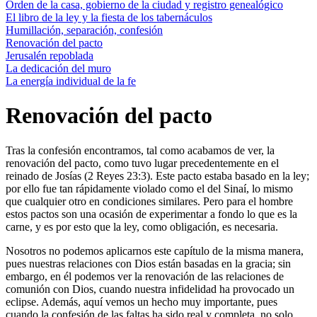
Orden de la casa, gobierno de la ciudad y registro genealógico
El libro de la ley y la fiesta de los tabernáculos
Humillación, separación, confesión
Renovación del pacto
Jerusalén repoblada
La dedicación del muro
La energía individual de la fe
Renovación del pacto
Tras la confesión encontramos, tal como acabamos de ver, la
renovación del pacto, como tuvo lugar precedentemente en el
reinado de Josías (2 Reyes 23:3). Este pacto estaba basado en la ley;
por ello fue tan rápidamente violado como el del Sinaí, lo mismo
que cualquier otro en condiciones similares. Pero para el hombre
estos pactos son una ocasión de experimentar a fondo lo que es la
carne, y es por esto que la ley, como obligación, es necesaria.
Nosotros no podemos aplicarnos este capítulo de la misma manera,
pues nuestras relaciones con Dios están basadas en la gracia; sin
embargo, en él podemos ver la renovación de las relaciones de
comunión con Dios, cuando nuestra infidelidad ha provocado un
eclipse. Además, aquí vemos un hecho muy importante, pues
cuando la confesión de las faltas ha sido real y completa, no solo