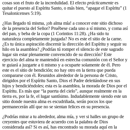
cosas son el fruto de la incredulidad. El efecto
prácticamente
es
quitar el puesto al Espíritu Santo, o más bien, “apagar el Espíritu” (1
Tesalonicenses 5:19).
¿Has llegado tú misma, ¡oh alma mía! a conocer este sitio dichoso
de la presencia del Señor? Pruébese cada uno a sí mismo, y coma así
del pan, y beba de la copa (1 Corintios 11:28). ¿Ha sido tu
naturaleza completamente juzgada? No es este el sitio de la carne.
¿Es tu única aspiración discernir la dirección del Espíritu y seguir su
hilo en la asamblea? ¿Podrías tú romper el silencio de este sagrado
lugar sin estar plenamente convencido de su dirección? Este
ejercicio del alma te mantendrá en estrecha comunión con el Señor y
te guiará a juzgarte a ti mismo y a ocuparte solamente de él. Pero
este es el sitio de bendición; no hay otro en la tierra que pueda
compararse con él. Reunidos alrededor de la persona de Cristo,
dirigidos por el Espíritu Santo, Dios el Padre deleitándose en sus
hijos y bendiciéndoles; esta es la asamblea, la morada de Dios por el
Espíritu. Es más que “la puerta del cielo”, aunque realmente en la
tierra es, por la fe, el lugar santísimo. Indudablemente siendo este un
sitio donde nuestra alma es escudriñada, serán pocos los que
permanecerán allí que no se sientan felices en su presencia.
¿Podrías mirar a tu alrededor, alma mía, y ver si halles un grupo de
creyentes que estuviera de acuerdo con la palabra de Dios
considerada así? Si es así, has encontrado su morada aquí en la