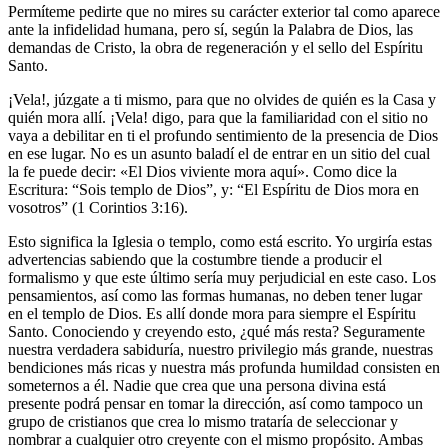
Permíteme pedirte que no mires su carácter exterior tal como aparece
ante la infidelidad humana, pero sí, según la Palabra de Dios, las
demandas de Cristo, la obra de regeneración y el sello del Espíritu
Santo.
¡Vela!, júzgate a ti mismo, para que no olvides de quién es la Casa y
quién mora allí. ¡Vela! digo, para que la familiaridad con el sitio no
vaya a debilitar en ti el profundo sentimiento de la presencia de Dios
en ese lugar. No es un asunto baladí el de entrar en un sitio del cual
la fe puede decir: «El Dios viviente mora aquí». Como dice la
Escritura: “Sois templo de Dios”, y: “El Espíritu de Dios mora en
vosotros” (1 Corintios 3:16).
Esto significa la Iglesia o templo, como está escrito. Yo urgiría estas
advertencias sabiendo que la costumbre tiende a producir el
formalismo y que este último sería muy perjudicial en este caso. Los
pensamientos, así como las formas humanas, no deben tener lugar
en el templo de Dios. Es allí donde mora para siempre el Espíritu
Santo. Conociendo y creyendo esto, ¿qué más resta? Seguramente
nuestra verdadera sabiduría, nuestro privilegio más grande, nuestras
bendiciones más ricas y nuestra más profunda humildad consisten en
someternos a él. Nadie que crea que una persona divina está
presente podrá pensar en tomar la dirección, así como tampoco un
grupo de cristianos que crea lo mismo trataría de seleccionar y
nombrar a cualquier otro creyente con el mismo propósito. Ambas