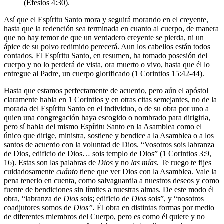
(Efesios 4:30).
Así que el Espíritu Santo mora y seguirá morando en el creyente,
hasta que la redención sea terminada en cuanto al cuerpo, de manera
que no hay temor de que un verdadero creyente se pierda, ni un
ápice de su polvo redimido perecerá. Aun los cabellos están todos
contados. El Espíritu Santo, en resumen, ha tomado posesión del
cuerpo y no lo perderá de vista, ora muerto o vivo, hasta que él lo
entregue al Padre, un cuerpo glorificado (1 Corintios 15:42-44).
Hasta que estamos perfectamente de acuerdo, pero aún el apóstol
claramente habla en 1 Corintios y en otras citas semejantes, no de la
morada del Espíritu Santo en el individuo, o de su obra por uno a
quien una congregación haya escogido o nombrado para dirigirla,
pero sí habla del mismo Espíritu Santo en la Asamblea como el
único que dirige, ministra, sostiene y bendice a la Asamblea o a los
santos de acuerdo con la voluntad de Dios. “Vosotros sois labranza
de Dios, edificio de Dios… sois templo de Dios” (1 Corintios 3:9,
16). Estas son las palabras de
Dios
y no
las mías.
Te ruego te fijes
cuidadosamente
cuánto
tiene que ver Dios con la Asamblea. Vale la
pena tenerlo en cuenta, como salvaguardia a nuestros deseos y como
fuente de bendiciones sin límites a nuestras almas. De este modo él
obra, “labranza de
Dios
sois; edificio de
Dios
sois”, y “nosotros
coadjutores somos de
Dios”.
Él obra en distintas formas por medio
de diferentes miembros del Cuerpo, pero es como él quiere y no