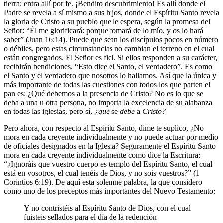
tierra; entra allí por fe. ¡Bendito descubrimiento! Es allí donde el
Padre se revela a sí mismo a sus hijos, donde el Espíritu Santo revela
la gloria de Cristo a su pueblo que le espera, según la promesa del
Señor: “Él me glorificará: porque tomará de lo mío, y os lo hará
saber” (Juan 16:14). Puede que sean los discípulos pocos en número
o débiles, pero estas circunstancias no cambian el terreno en el cual
están congregados. El Señor es fiel. Si ellos responden a su carácter,
recibirán bendiciones. “Esto dice el Santo, el verdadero”. Es como
el Santo y el verdadero que nosotros lo hallamos. Así que la única y
más importante de todas las cuestiones con todos los que parten el
pan es: ¿Qué debemos a la presencia de Cristo? No es lo que se
deba a una u otra persona, no importa la excelencia de su alabanza
en todas las iglesias, pero sí,
¿que
se
debe
a
Cristo?
Pero ahora, con respecto al Espíritu Santo, dime te suplico, ¿No
mora en cada creyente individualmente y no puede actuar por medio
de oficiales designados en la Iglesia? Seguramente el Espíritu Santo
mora en cada creyente individualmente como dice la Escritura:
“¿Ignoráis que vuestro cuerpo es templo del Espíritu Santo, el cual
está en vosotros, el cual tenéis de Dios, y no sois vuestros?” (1
Corintios 6:19). De aquí esta solemne palabra, la que considero
como uno de los preceptos más importantes del Nuevo Testamento:
Y no contristéis al Espíritu Santo de Dios, con el cual
fuisteis sellados para el día de la redención