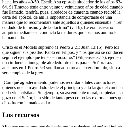
hacia los años 49-50. Escribió su epístola alrededor de los años 63-
64. Si Timoteo tenía entre veinte y veinticinco años de edad cuando
fue llamado, tendría, pues, alrededor de cuarenta cuando recibió la
carta del apóstol, de ahí la importancia de comportarse de una
manera que lo recomendara ante aquellos a quienes enseñaba: “Ten
cuidado de ti mismo y de la doctrina” (v. 16). Le era necesario
adquirir mediante su conducta la madurez que los años aún no le
habían dado.
Cristo es el Modelo supremo (1 Pedro 2:21; Juan 13:15). Pero los
que siguen sus pisadas, Pablo en Filipos, y “los que así se conducen
según el ejemplo que tenéis en nosotros” (Filipenses 3:17), ejercen
una influencia innegable alrededor de ellos para el Señor. Los
ancianos en 1 Pedro 5:3 son llamados no a ejercer dominio, sino a
ser ejemplos de la grey.
¡Con qué agradecimiento podemos recordar a tales conductores,
quienes nos han ayudado desde el principio y a lo largo del caminar
de la vida cristiana. Su ejemplo, su ascendiente moral, su piedad, su
gozo en el Señor, han sido de tanto peso como las exhortaciones que
ellos fueron llamados a dar.
Los recursos
Mientras tantos motivos de desánimo lo rodeaban, el apóstol indicó