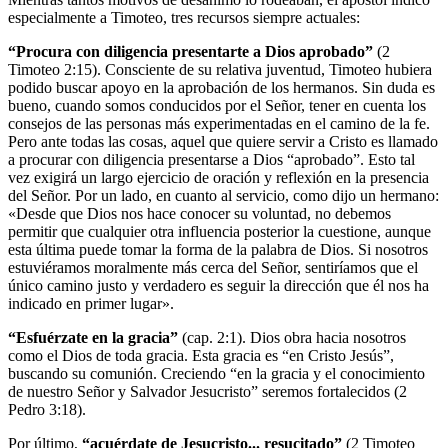
especialmente a Timoteo, tres recursos siempre actuales:
“Procura con diligencia presentarte a Dios aprobado”
(2
Timoteo 2:15). Consciente de su relativa juventud, Timoteo hubiera
podido buscar apoyo en la aprobación de los hermanos. Sin duda es
bueno, cuando somos conducidos por el Señor, tener en cuenta los
consejos de las personas más experimentadas en el camino de la fe.
Pero ante todas las cosas, aquel que quiere servir a Cristo es llamado
a procurar con diligencia presentarse a Dios “aprobado”. Esto tal
vez exigirá un largo ejercicio de oración y reflexión en la presencia
del Señor. Por un lado, en cuanto al servicio, como dijo un hermano:
«Desde que Dios nos hace conocer su voluntad, no debemos
permitir que cualquier otra influencia posterior la cuestione, aunque
esta última puede tomar la forma de la palabra de Dios. Si nosotros
estuviéramos moralmente más cerca del Señor, sentiríamos que el
único camino justo y verdadero es seguir la dirección que él nos ha
indicado en primer lugar».
“Esfuérzate en la gracia”
(cap. 2:1). Dios obra hacia nosotros
como el Dios de toda gracia. Esta gracia es “en Cristo Jesús”,
buscando su comunión. Creciendo “en la gracia y el conocimiento
de nuestro Señor y Salvador Jesucristo” seremos fortalecidos (2
Pedro 3:18).
Por último,
“acuérdate de Jesucristo... resucitado”
(2 Timoteo