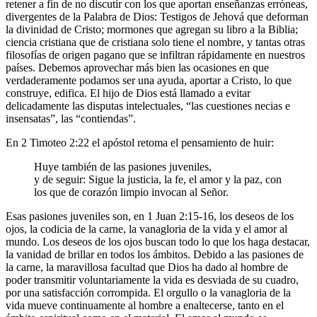
retener a fin de no discutir con los que aportan enseñanzas erróneas,
divergentes de la Palabra de Dios: Testigos de Jehová que deforman
la divinidad de Cristo; mormones que agregan su libro a la Biblia;
ciencia cristiana que de cristiana solo tiene el nombre, y tantas otras
filosofías de origen pagano que se infiltran rápidamente en nuestros
países. Debemos aprovechar más bien las ocasiones en que
verdaderamente podamos ser una ayuda, aportar a Cristo, lo que
construye, edifica. El hijo de Dios está llamado a evitar
delicadamente las disputas intelectuales, “las cuestiones necias e
insensatas”, las “contiendas”.
En 2 Timoteo 2:22 el apóstol retoma el pensamiento de huir:
Huye también de las pasiones juveniles,
y de seguir: Sigue la justicia, la fe, el amor y la paz, con
los que de corazón limpio invocan al Señor.
Esas pasiones juveniles son, en 1 Juan 2:15-16, los deseos de los
ojos, la codicia de la carne, la vanagloria de la vida y el amor al
mundo. Los deseos de los ojos buscan todo lo que los haga destacar,
la vanidad de brillar en todos los ámbitos. Debido a las pasiones de
la carne, la maravillosa facultad que Dios ha dado al hombre de
poder transmitir voluntariamente la vida es desviada de su cuadro,
por una satisfacción corrompida. El orgullo o la vanagloria de la
vida mueve continuamente al hombre a enaltecerse, tanto en el