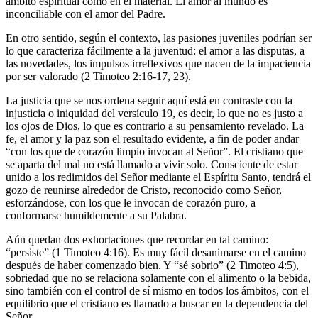
ámbito espiritual como en el material. El amor al mundo es
inconciliable con el amor del Padre.
En otro sentido, según el contexto, las pasiones juveniles podrían ser
lo que caracteriza fácilmente a la juventud: el amor a las disputas, a
las novedades, los impulsos irreflexivos que nacen de la impaciencia
por ser valorado (2 Timoteo 2:16-17, 23).
La justicia que se nos ordena seguir aquí está en contraste con la
injusticia o iniquidad del versículo 19, es decir, lo que no es justo a
los ojos de Dios, lo que es contrario a su pensamiento revelado. La
fe, el amor y la paz son el resultado evidente, a fin de poder andar
“con los que de corazón limpio invocan al Señor”. El cristiano que
se aparta del mal no está llamado a vivir solo. Consciente de estar
unido a los redimidos del Señor mediante el Espíritu Santo, tendrá el
gozo de reunirse alrededor de Cristo, reconocido como Señor,
esforzándose, con los que le invocan de corazón puro, a
conformarse humildemente a su Palabra.
Aún quedan dos exhortaciones que recordar en tal camino:
“persiste” (1 Timoteo 4:16). Es muy fácil desanimarse en el camino
después de haber comenzado bien. Y “sé sobrio” (2 Timoteo 4:5),
sobriedad que no se relaciona solamente con el alimento o la bebida,
sino también con el control de sí mismo en todos los ámbitos, con el
equilibrio que el cristiano es llamado a buscar en la dependencia del
Señor.