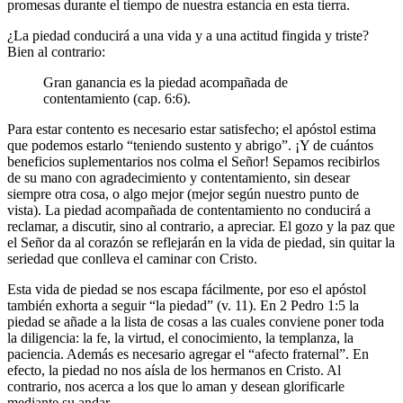
promesas durante el tiempo de nuestra estancia en esta tierra.
¿La piedad conducirá a una vida y a una actitud fingida y triste?
Bien al contrario:
Gran ganancia es la piedad acompañada de
contentamiento (cap. 6:6).
Para estar contento es necesario estar satisfecho; el apóstol estima
que podemos estarlo “teniendo sustento y abrigo”. ¡Y de cuántos
beneficios suplementarios nos colma el Señor! Sepamos recibirlos
de su mano con agradecimiento y contentamiento, sin desear
siempre otra cosa, o algo mejor (mejor según nuestro punto de
vista). La piedad acompañada de contentamiento no conducirá a
reclamar, a discutir, sino al contrario, a apreciar. El gozo y la paz que
el Señor da al corazón se reflejarán en la vida de piedad, sin quitar la
seriedad que conlleva el caminar con Cristo.
Esta vida de piedad se nos escapa fácilmente, por eso el apóstol
también exhorta a seguir “la piedad” (v. 11). En 2 Pedro 1:5 la
piedad se añade a la lista de cosas a las cuales conviene poner toda
la diligencia: la fe, la virtud, el conocimiento, la templanza, la
paciencia. Además es necesario agregar el “afecto fraternal”. En
efecto, la piedad no nos aísla de los hermanos en Cristo. Al
contrario, nos acerca a los que lo aman y desean glorificarle
mediante su andar.