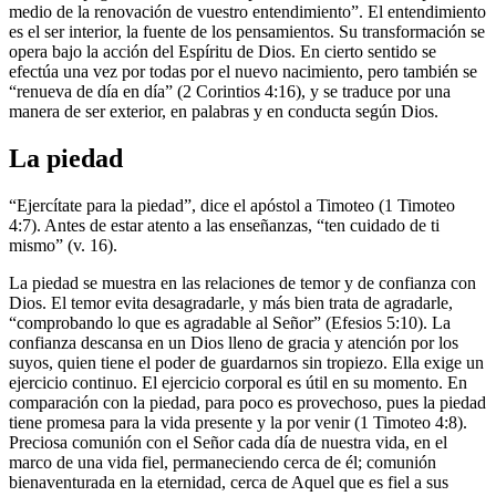
medio de la renovación de vuestro entendimiento”. El entendimiento
es el ser interior, la fuente de los pensamientos. Su transformación se
opera bajo la acción del Espíritu de Dios. En cierto sentido se
efectúa una vez por todas por el nuevo nacimiento, pero también se
“renueva de día en día” (2 Corintios 4:16), y se traduce por una
manera de ser exterior, en palabras y en conducta según Dios.
La piedad
“Ejercítate para la piedad”, dice el apóstol a Timoteo (1 Timoteo
4:7). Antes de estar atento a las enseñanzas, “ten cuidado de ti
mismo” (v. 16).
La piedad se muestra en las relaciones de temor y de confianza con
Dios. El temor evita desagradarle, y más bien trata de agradarle,
“comprobando lo que es agradable al Señor” (Efesios 5:10). La
confianza descansa en un Dios lleno de gracia y atención por los
suyos, quien tiene el poder de guardarnos sin tropiezo. Ella exige un
ejercicio continuo. El ejercicio corporal es útil en su momento. En
comparación con la piedad, para poco es provechoso, pues la piedad
tiene promesa para la vida presente y la por venir (1 Timoteo 4:8).
Preciosa comunión con el Señor cada día de nuestra vida, en el
marco de una vida fiel, permaneciendo cerca de él; comunión
bienaventurada en la eternidad, cerca de Aquel que es fiel a sus