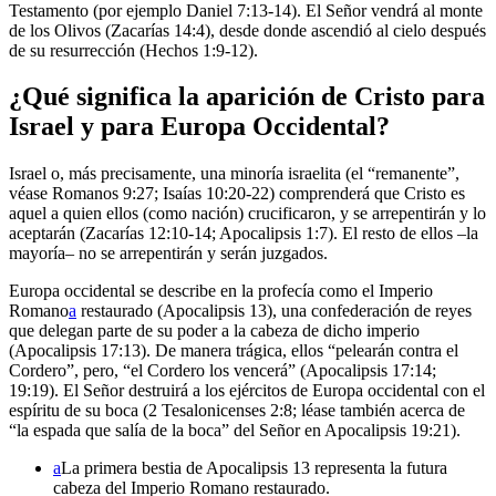
Testamento (por ejemplo Daniel 7:13-14). El Señor vendrá al monte
de los Olivos (Zacarías 14:4), desde donde ascendió al cielo después
de su resurrección (Hechos 1:9-12).
¿Qué significa la aparición de Cristo para
Israel y para Europa Occidental?
Israel o, más precisamente, una minoría israelita (el “remanente”,
véase Romanos 9:27; Isaías 10:20-22) comprenderá que Cristo es
aquel a quien ellos (como nación) crucificaron, y se arrepentirán y lo
aceptarán (Zacarías 12:10-14; Apocalipsis 1:7). El resto de ellos –la
mayoría– no se arrepentirán y serán juzgados.
Europa occidental se describe en la profecía como el Imperio
Romano
a
restaurado (Apocalipsis 13), una confederación de reyes
que delegan parte de su poder a la cabeza de dicho imperio
(Apocalipsis 17:13). De manera trágica, ellos “pelearán contra el
Cordero”, pero, “el Cordero los vencerá” (Apocalipsis 17:14;
19:19). El Señor destruirá a los ejércitos de Europa occidental con el
espíritu de su boca (2 Tesalonicenses 2:8; léase también acerca de
“la espada que salía de la boca” del Señor en Apocalipsis 19:21).
a
La primera bestia de Apocalipsis 13 representa la futura
cabeza del Imperio Romano restaurado.