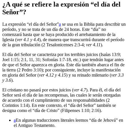
¿A qué se refiere la expresión “el día del
Señor”?
La expresión “el día del Señor”
a
se usa en la Biblia para describir un
período, y no se trata de un día de 24 horas. Este “día” no
comenzará hasta que se haya producido el arrebatamiento de la
Iglesia (
ver 4.1 y 4.4
), de manera que transcurrirá durante el período
de la gran tribulación (2 Tesalonicenses 2:3-4;
ver 4.11
).
El día del Señor se caracteriza por los terribles juicios (Isaías 13:9;
Joel 1:15; 2:1, 11, 31; Sofonías 1:7-18, etc.) que tendrán lugar antes
de que el Señor aparezca en gloria. Este día también abarca el fin de
la tierra (2 Pedro 3:10); por consiguiente, incluye la manifestación
en gloria del Señor (
ver 4.12 y 4.15
) y su reinado milenario (
ver 3.3
y 3.6
).
El cristiano no pasará por estos juicios (
ver 4.7
). Para él, el día del
Señor será el día de las recompensas, las cuales le serán otorgadas
de acuerdo con el cumplimiento de sus responsabilidades (2
Corintios 1:14). En este contexto, el “día del Señor” también se
designa como el “día de Cristo” (Filipenses 1:10; 2:16).
a
En algunas traducciones literales leemos “día de Jehová” en
el Antiguo Testamento.