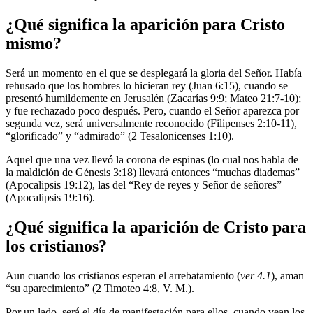
¿Qué significa la aparición para Cristo
mismo?
Será un momento en el que se desplegará la gloria del Señor. Había
rehusado que los hombres lo hicieran rey (Juan 6:15), cuando se
presentó humildemente en Jerusalén (Zacarías 9:9; Mateo 21:7-10);
y fue rechazado poco después. Pero, cuando el Señor aparezca por
segunda vez, será universalmente reconocido (Filipenses 2:10-11),
“glorificado” y “admirado” (2 Tesalonicenses 1:10).
Aquel que una vez llevó la corona de espinas (lo cual nos habla de
la maldición de Génesis 3:18) llevará entonces “muchas diademas”
(Apocalipsis 19:12), las del “Rey de reyes y Señor de señores”
(Apocalipsis 19:16).
¿Qué significa la aparición de Cristo para
los cristianos?
Aun cuando los cristianos esperan el arrebatamiento (
ver 4.1
), aman
“su aparecimiento” (2 Timoteo 4:8, V. M.).
Por un lado, será el día de manifestación para ellos, cuando vean los