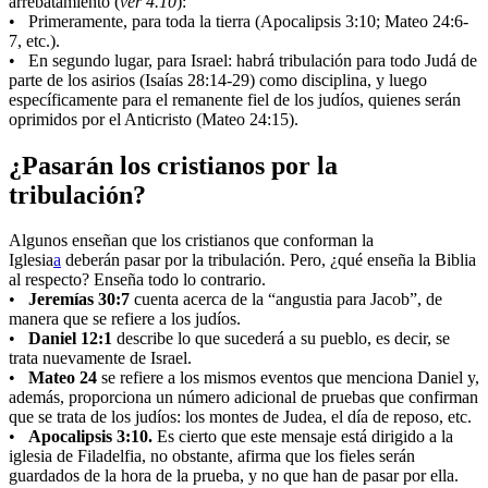
arrebatamiento (
ver 4.10
):
• Primeramente, para toda la tierra (Apocalipsis 3:10; Mateo 24:6-
7, etc.).
• En segundo lugar, para Israel: habrá tribulación para todo Judá de
parte de los asirios (Isaías 28:14-29) como disciplina, y luego
específicamente para el remanente fiel de los judíos, quienes serán
oprimidos por el Anticristo (Mateo 24:15).
¿Pasarán los cristianos por la
tribulación?
Algunos enseñan que los cristianos que conforman la
Iglesia
a
deberán pasar por la tribulación. Pero, ¿qué enseña la Biblia
al respecto? Enseña todo lo contrario.
•
Jeremías 30:7
cuenta acerca de la “angustia para Jacob”, de
manera que se refiere a los judíos.
•
Daniel 12:1
describe lo que sucederá a su pueblo, es decir, se
trata nuevamente de Israel.
•
Mateo 24
se refiere a los mismos eventos que menciona Daniel y,
además, proporciona un número adicional de pruebas que confirman
que se trata de los judíos: los montes de Judea, el día de reposo, etc.
•
Apocalipsis 3:10.
Es cierto que este mensaje está dirigido a la
iglesia de Filadelfia, no obstante, afirma que los fieles serán
guardados de la hora de la prueba, y no que han de pasar por ella.