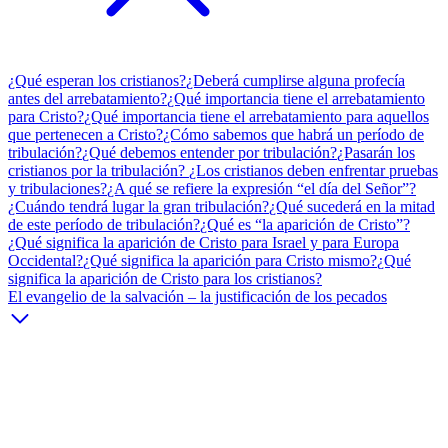
¿Qué esperan los cristianos?
¿Deberá cumplirse alguna profecía
antes del arrebatamiento?
¿Qué importancia tiene el arrebatamiento
para Cristo?
¿Qué importancia tiene el arrebatamiento para aquellos
que pertenecen a Cristo?
¿Cómo sabemos que habrá un período de
tribulación?
¿Qué debemos entender por tribulación?
¿Pasarán los
cristianos por la tribulación?
¿Los cristianos deben enfrentar pruebas
y tribulaciones?
¿A qué se refiere la expresión “el día del Señor”?
¿Cuándo tendrá lugar la gran tribulación?
¿Qué sucederá en la mitad
de este período de tribulación?
¿Qué es “la aparición de Cristo”?
¿Qué significa la aparición de Cristo para Israel y para Europa
Occidental?
¿Qué significa la aparición para Cristo mismo?
¿Qué
significa la aparición de Cristo para los cristianos?
El evangelio de la salvación – la justificación de los pecados