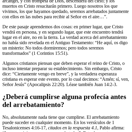
arcángel, y con trompeta de Dios, descenderá del cielo; y los
muertos en Cristo resucitarán primero. Luego nosotros los que
vivimos, los que hayamos quedado, seremos arrebatados juntamente
con ellos en las nubes para recibir al Señor en el aire…”.
De este pasaje aprendemos dos cosas: en primer lugar, que Cristo
vendrá en persona, y en segundo lugar, que este encuentro tendrá
lugar en el aire, no en la tierra. La verdad acerca del arrebatamiento
no había sido revelada en el Antiguo Testamento: “He aquí, os digo
un misterio: No todos dormiremos; pero todos seremos
transformados” (1 Corintios 15:51).
Algunos cristianos piensan que deben esperar el reino de Cristo, o
incluso intentar preparar su establecimiento. Sin embargo, Cristo
dice: “Ciertamente vengo en breve”, y la verdadera esperanza
cristiana es esperar este evento, por lo cual decimos: “Amén; sí, ven,
Señor Jesús” (Apocalipsis 22:20). Léase también Juan 14:2-3.
¿Deberá cumplirse alguna profecía antes
del arrebatamiento?
No, absolutamente nada tiene que cumplirse. El arrebatamiento
puede suceder en cualquier momento. En los versículos de 1
Tesalonicenses 4:16-17,
citados en la respuesta 4.1
, Pablo afirma: