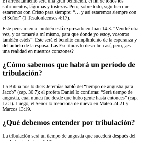
El arrebatamiento será una gran bendición, el fin de todos los
sufrimientos, lágrimas y tristezas. Pero, sobre todo, significa que
estaremos con Cristo para siempre: “… y así estaremos siempre con
el Señor” (1 Tesalonicenses 4:17).
Este pensamiento también está expresado en Juan 14:3: “Vendré otra
vez, y os tomaré a mí mismo, para que donde yo estoy, vosotros
también estéis”. Este será el bendito cumplimiento de la esperanza y
del anhelo de la esposa. Las Escrituras lo describen así, pero, ¿es
una realidad en nuestros corazones?
¿Cómo sabemos que habrá un período de
tribulación?
La Biblia nos lo dice: Jeremías habló del “tiempo de angustia para
Jacob” (cap. 30:7); el profeta Daniel lo confirma: “Será tiempo de
angustia, cual nunca fue desde que hubo gente hasta entonces” (cap.
12:1). Luego, el Señor lo menciona de nuevo en Mateo 24:21 y
Marcos 13:19.
¿Qué debemos entender por tribulación?
La tribulación será un tiempo de angustia que sucederá después del