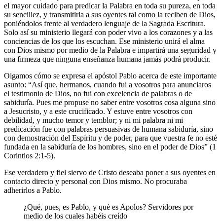
el mayor cuidado para predicar la Palabra en toda su pureza, en toda
su sencillez, y transmitirla a sus oyentes tal como la reciben de Dios,
poniéndolos frente al verdadero lenguaje de la Sagrada Escritura.
Solo así su ministerio llegará con poder vivo a los corazones y a las
conciencias de los que los escuchan. Ese ministerio unirá el alma
con Dios mismo por medio de la Palabra e impartirá una seguridad y
una firmeza que ninguna enseñanza humana jamás podrá producir.
Oigamos cómo se expresa el apóstol Pablo acerca de este importante
asunto: “Así que, hermanos, cuando fui a vosotros para anunciaros
el testimonio de Dios, no fui con excelencia de palabras o de
sabiduría. Pues me propuse no saber entre vosotros cosa alguna sino
a Jesucristo, y a este crucificado. Y estuve entre vosotros con
debilidad, y mucho temor y temblor; y ni mi palabra ni mi
predicación fue con palabras persuasivas de humana sabiduría, sino
con demostración del Espíritu y de poder, para que vuestra fe no esté
fundada en la sabiduría de los hombres, sino en el poder de Dios” (1
Corintios 2:1-5).
Ese verdadero y fiel siervo de Cristo deseaba poner a sus oyentes en
contacto directo y personal con Dios mismo. No procuraba
adherirlos a Pablo.
¿Qué, pues, es Pablo, y qué es Apolos? Servidores por
medio de los cuales habéis creído