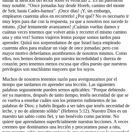
llamar la atención del lector sobre el versículo 2. Es un paréntesis
muy notable. “Once jornadas hay desde Horeb, camino del monte
de Seir, hasta Cades-barnea”. ¡Once días! ¡Y, sin embargo,
emplearon cuarenta años en recorrerlo! ¿Por qué? No es necesario ir
muy lejos para dar con la respuesta, ya que a nosotros nos sucede lo
mismo. ¡Qué lentamente avanzamos! ¡Cuántas vueltas damos y
cuántas veces tenemos que volver atrás y recorrer el mismo camino
una y otra vez! Somos viajeros lentos porque somos tardos para
aprender. Quizá nos sorprendamos de que Israel haya empleado
cuarenta años para realizar un viaje de once jornadas; pero con
mayor motivo deberíamos asombrarnos de nosotros mismos. Como
ellos, nos hemos demorado por nuestra incredulidad y dureza de
corazón; pero tenemos menos excusa que ellos puesto que nuestros
privilegios son muchísimo mayores que los suyos.
Muchos de nosotros tenemos razón para avergonzarnos por el
tiempo que tardamos en aprender una lección. Las siguientes
palabras seguramente pueden sernos aplicables: “Porque debiendo
ser ya maestros, después de tanto tiempo, tenéis necesidad de que se
os vuelva a enseñar cuáles son los primeros rudimentos de las
palabras de Dios; y habéis llegado a ser tales que tenéis necesidad de
leche, y no de alimento sólido” (Hebreos 5:12). Nuestro Dios es un
maestro tan sabio como fiel, y tan benévolo como paciente. No
quiere que aprendamos superficialmente nuestras lecciones. A veces
creemos que dominamos una lección y procuramos pasar a otra,