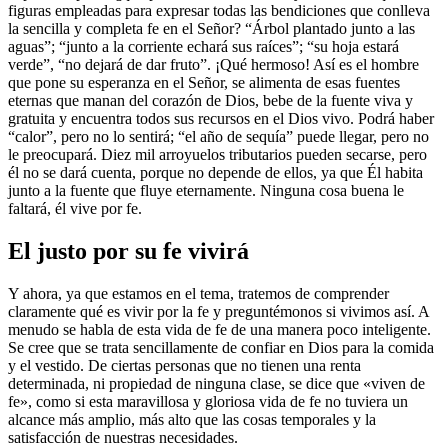
figuras empleadas para expresar todas las bendiciones que conlleva
la sencilla y completa fe en el Señor? “Árbol plantado junto a las
aguas”; “junto a la corriente echará sus raíces”; “su hoja estará
verde”, “no dejará de dar fruto”. ¡Qué hermoso! Así es el hombre
que pone su esperanza en el Señor, se alimenta de esas fuentes
eternas que manan del corazón de Dios, bebe de la fuente viva y
gratuita y encuentra todos sus recursos en el Dios vivo. Podrá haber
“calor”, pero no lo sentirá; “el año de sequía” puede llegar, pero no
le preocupará. Diez mil arroyuelos tributarios pueden secarse, pero
él no se dará cuenta, porque no depende de ellos, ya que Él habita
junto a la fuente que fluye eternamente. Ninguna cosa buena le
faltará, él vive por fe.
El justo por su fe vivirá
Y ahora, ya que estamos en el tema, tratemos de comprender
claramente qué es vivir por la fe y preguntémonos si vivimos así. A
menudo se habla de esta vida de fe de una manera poco inteligente.
Se cree que se trata sencillamente de confiar en Dios para la comida
y el vestido. De ciertas personas que no tienen una renta
determinada, ni propiedad de ninguna clase, se dice que «viven de
fe», como si esta maravillosa y gloriosa vida de fe no tuviera un
alcance más amplio, más alto que las cosas temporales y la
satisfacción de nuestras necesidades.