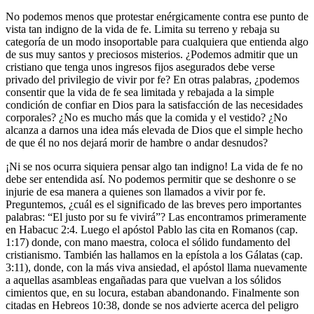
No podemos menos que protestar enérgicamente contra ese punto de
vista tan indigno de la vida de fe. Limita su terreno y rebaja su
categoría de un modo insoportable para cualquiera que entienda algo
de sus muy santos y preciosos misterios. ¿Podemos admitir que un
cristiano que tenga unos ingresos fijos asegurados debe verse
privado del privilegio de vivir por fe? En otras palabras, ¿podemos
consentir que la vida de fe sea limitada y rebajada a la simple
condición de confiar en Dios para la satisfacción de las necesidades
corporales? ¿No es mucho más que la comida y el vestido? ¿No
alcanza a darnos una idea más elevada de Dios que el simple hecho
de que él no nos dejará morir de hambre o andar desnudos?
¡Ni se nos ocurra siquiera pensar algo tan indigno! La vida de fe no
debe ser entendida así. No podemos permitir que se deshonre o se
injurie de esa manera a quienes son llamados a vivir por fe.
Preguntemos, ¿cuál es el significado de las breves pero importantes
palabras: “El justo por su fe vivirá”? Las encontramos primeramente
en Habacuc 2:4. Luego el apóstol Pablo las cita en Romanos (cap.
1:17) donde, con mano maestra, coloca el sólido fundamento del
cristianismo. También las hallamos en la epístola a los Gálatas (cap.
3:11), donde, con la más viva ansiedad, el apóstol llama nuevamente
a aquellas asambleas engañadas para que vuelvan a los sólidos
cimientos que, en su locura, estaban abandonando. Finalmente son
citadas en Hebreos 10:38, donde se nos advierte acerca del peligro