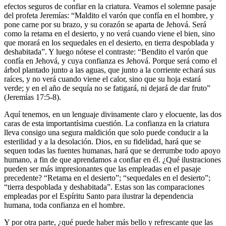
efectos seguros de confiar en la criatura. Veamos el solemne pasaje
del profeta Jeremías: “Maldito el varón que confía en el hombre, y
pone carne por su brazo, y su corazón se aparta de Jehová. Será
como la retama en el desierto, y no verá cuando viene el bien, sino
que morará en los sequedales en el desierto, en tierra despoblada y
deshabitada”. Y luego nótese el contraste: “Bendito el varón que
confía en Jehová, y cuya confianza es Jehová. Porque será como el
árbol plantado junto a las aguas, que junto a la corriente echará sus
raíces, y no verá cuando viene el calor, sino que su hoja estará
verde; y en el año de sequía no se fatigará, ni dejará de dar fruto”
(Jeremías 17:5-8).
Aquí tenemos, en un lenguaje divinamente claro y elocuente, las dos
caras de esta importantísima cuestión. La confianza en la criatura
lleva consigo una segura maldición que solo puede conducir a la
esterilidad y a la desolación. Dios, en su fidelidad, hará que se
sequen todas las fuentes humanas, hará que se derrumbe todo apoyo
humano, a fin de que aprendamos a confiar en él. ¿Qué ilustraciones
pueden ser más impresionantes que las empleadas en el pasaje
precedente? “Retama en el desierto”; “sequedales en el desierto”;
“tierra despoblada y deshabitada”. Estas son las comparaciones
empleadas por el Espíritu Santo para ilustrar la dependencia
humana, toda confianza en el hombre.
Y por otra parte, ¿qué puede haber más bello y refrescante que las