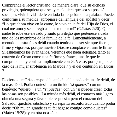
Comprenda el lector cristiano, de manera clara, que su dichoso
privilegio, quienquiera que sea y cualquiera que sea su posición
social, es vivir la vida de fe en toda la acepción de la palabra. Puede,
conforme a su medida, apropiarse del lenguaje del apóstol y decir:
“Lo que ahora vivo en la carne, lo vivo en la fe del Hijo de Dios, el
cual me amó y se entregó a sí mismo por mí” (Gálatas 2:20). Que
nadie le robe ese elevado y santo privilegio que pertenece a cada
uno de los miembros de la familia de la fe. Lamentablemente, a
menudo nuestra fe es débil cuando tendría que ser siempre fuerte,
firme y vigorosa, porque nuestro Dios se complace en una fe firme.
Si estudiamos los evangelios, veremos que nada deleitaba tanto el
corazón de Cristo como una fe firme y franca, una fe que le
comprendiera y contara ampliamente con él. Véase, por ejemplo, el
caso de la mujer sirofenicia en Marcos 7 y el del centurión en Lucas
7.
Es cierto que Cristo respondía también al llamado de una fe débil, de
la más débil. Podía contestar a un tímido “
si quieres”
con un
benévolo “quiero”; a un
“si puedes”
con un “si puedes creer, todas
las cosas son posibles”. La mirada más débil, el contacto más ligero
obtenía una segura y favorable respuesta; pero el corazón del
Salvador quedaba satisfecho y su espíritu reconfortado cuando podía
decir: “Oh mujer, grande es tu fe; hágase contigo como quieres”
(Mateo 15:28); y en otra ocasión: