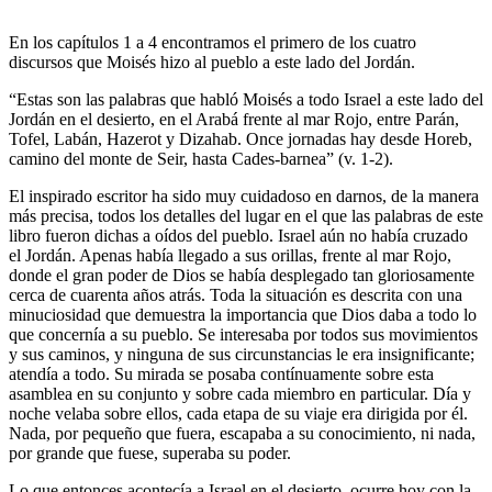
En los capítulos 1 a 4 encontramos el primero de los cuatro
discursos que Moisés hizo al pueblo a este lado del Jordán.
“Estas son las palabras que habló Moisés a todo Israel a este lado del
Jordán en el desierto, en el Arabá frente al mar Rojo, entre Parán,
Tofel, Labán, Hazerot y Dizahab. Once jornadas hay desde Horeb,
camino del monte de Seir, hasta Cades-barnea” (v. 1-2).
El inspirado escritor ha sido muy cuidadoso en darnos, de la manera
más precisa, todos los detalles del lugar en el que las palabras de este
libro fueron dichas a oídos del pueblo. Israel aún no había cruzado
el Jordán. Apenas había llegado a sus orillas, frente al mar Rojo,
donde el gran poder de Dios se había desplegado tan gloriosamente
cerca de cuarenta años atrás. Toda la situación es descrita con una
minuciosidad que demuestra la importancia que Dios daba a todo lo
que concernía a su pueblo. Se interesaba por todos sus movimientos
y sus caminos, y ninguna de sus circunstancias le era insignificante;
atendía a todo. Su mirada se posaba contínuamente sobre esta
asamblea en su conjunto y sobre cada miembro en particular. Día y
noche velaba sobre ellos, cada etapa de su viaje era dirigida por él.
Nada, por pequeño que fuera, escapaba a su conocimiento, ni nada,
por grande que fuese, superaba su poder.
Lo que entonces acontecía a Israel en el desierto, ocurre hoy con la