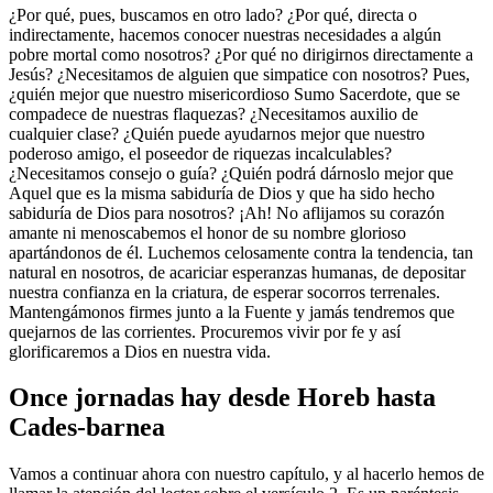
¿Por qué, pues, buscamos en otro lado? ¿Por qué, directa o
indirectamente, hacemos conocer nuestras necesidades a algún
pobre mortal como nosotros? ¿Por qué no dirigirnos directamente a
Jesús? ¿Necesitamos de alguien que simpatice con nosotros? Pues,
¿quién mejor que nuestro misericordioso Sumo Sacerdote, que se
compadece de nuestras flaquezas? ¿Necesitamos auxilio de
cualquier clase? ¿Quién puede ayudarnos mejor que nuestro
poderoso amigo, el poseedor de riquezas incalculables?
¿Necesitamos consejo o guía? ¿Quién podrá dárnoslo mejor que
Aquel que es la misma sabiduría de Dios y que ha sido hecho
sabiduría de Dios para nosotros? ¡Ah! No aflijamos su corazón
amante ni menoscabemos el honor de su nombre glorioso
apartándonos de él. Luchemos celosamente contra la tendencia, tan
natural en nosotros, de acariciar esperanzas humanas, de depositar
nuestra confianza en la criatura, de esperar socorros terrenales.
Mantengámonos firmes junto a la Fuente y jamás tendremos que
quejarnos de las corrientes. Procuremos vivir por fe y así
glorificaremos a Dios en nuestra vida.
Once jornadas hay desde Horeb hasta
Cades-barnea
Vamos a continuar ahora con nuestro capítulo, y al hacerlo hemos de