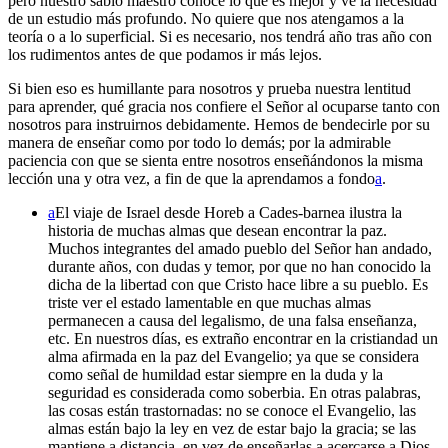
pero nuestro sabio maestro conoce lo que es mejor y ve la necesidad
de un estudio más profundo. No quiere que nos atengamos a la
teoría o a lo superficial. Si es necesario, nos tendrá año tras año con
los rudimentos antes de que podamos ir más lejos.
Si bien eso es humillante para nosotros y prueba nuestra lentitud
para aprender, qué gracia nos confiere el Señor al ocuparse tanto con
nosotros para instruirnos debidamente. Hemos de bendecirle por su
manera de enseñar como por todo lo demás; por la admirable
paciencia con que se sienta entre nosotros enseñándonos la misma
lección una y otra vez, a fin de que la aprendamos a fondo
a
.
a
El viaje de Israel desde Horeb a Cades-barnea ilustra la
historia de muchas almas que desean encontrar la paz.
Muchos integrantes del amado pueblo del Señor han andado,
durante años, con dudas y temor, por que no han conocido la
dicha de la libertad con que Cristo hace libre a su pueblo. Es
triste ver el estado lamentable en que muchas almas
permanecen a causa del legalismo, de una falsa enseñanza,
etc. En nuestros días, es extraño encontrar en la cristiandad un
alma afirmada en la paz del Evangelio; ya que se considera
como señal de humildad estar siempre en la duda y la
seguridad es considerada como soberbia. En otras palabras,
las cosas están trastornadas: no se conoce el Evangelio, las
almas están bajo la ley en vez de estar bajo la gracia; se las
mantiene a distancia, en vez de enseñarlas a acercarse a Dios.