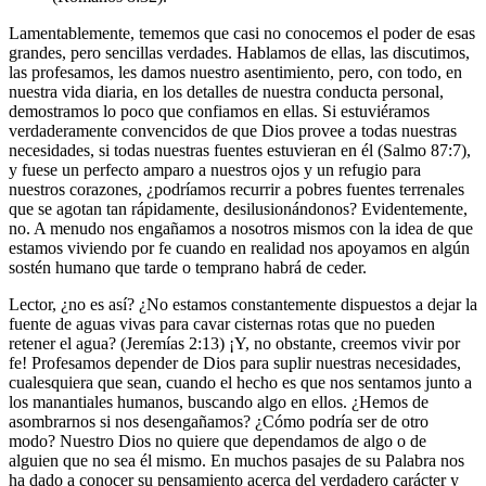
Lamentablemente, tememos que casi no conocemos el poder de esas
grandes, pero sencillas verdades. Hablamos de ellas, las discutimos,
las profesamos, les damos nuestro asentimiento, pero, con todo, en
nuestra vida diaria, en los detalles de nuestra conducta personal,
demostramos lo poco que confiamos en ellas. Si estuviéramos
verdaderamente convencidos de que Dios provee a todas nuestras
necesidades, si todas nuestras fuentes estuvieran en él (Salmo 87:7),
y fuese un perfecto amparo a nuestros ojos y un refugio para
nuestros corazones, ¿podríamos recurrir a pobres fuentes terrenales
que se agotan tan rápidamente, desilusionándonos? Evidentemente,
no. A menudo nos engañamos a nosotros mismos con la idea de que
estamos viviendo por fe cuando en realidad nos apoyamos en algún
sostén humano que tarde o temprano habrá de ceder.
Lector, ¿no es así? ¿No estamos constantemente dispuestos a dejar la
fuente de aguas vivas para cavar cisternas rotas que no pueden
retener el agua? (Jeremías 2:13) ¡Y, no obstante, creemos vivir por
fe! Profesamos depender de Dios para suplir nuestras necesidades,
cualesquiera que sean, cuando el hecho es que nos sentamos junto a
los manantiales humanos, buscando algo en ellos. ¿Hemos de
asombrarnos si nos desengañamos? ¿Cómo podría ser de otro
modo? Nuestro Dios no quiere que dependamos de algo o de
alguien que no sea él mismo. En muchos pasajes de su Palabra nos
ha dado a conocer su pensamiento acerca del verdadero carácter y