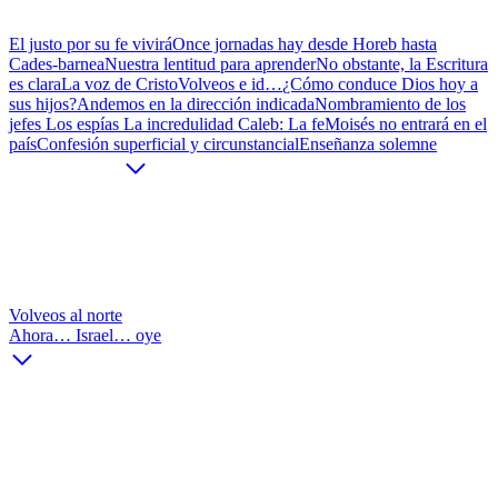
El justo por su fe vivirá
Once jornadas hay desde Horeb hasta
Cades-barnea
Nuestra lentitud para aprender
No obstante, la Escritura
es clara
La voz de Cristo
Volveos e id…
¿Cómo conduce Dios hoy a
sus hijos?
Andemos en la dirección indicada
Nombramiento de los
jefes
Los espías
La incredulidad
Caleb: La fe
Moisés no entrará en el
país
Confesión superficial y circunstancial
Enseñanza solemne
Volveos al norte
Ahora… Israel… oye