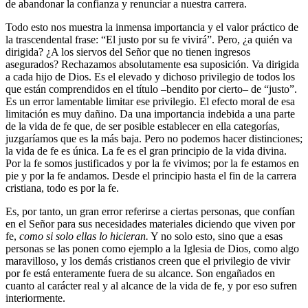
de abandonar la confianza y renunciar a nuestra carrera.
Todo esto nos muestra la inmensa importancia y el valor práctico de
la trascendental frase: “El justo por su fe vivirá”. Pero, ¿a quién va
dirigida? ¿A los siervos del Señor que no tienen ingresos
asegurados? Rechazamos absolutamente esa suposición. Va dirigida
a cada hijo de Dios. Es el elevado y dichoso privilegio de todos los
que están comprendidos en el título –bendito por cierto– de “justo”.
Es un error lamentable limitar ese privilegio. El efecto moral de esa
limitación es muy dañino. Da una importancia indebida a una parte
de la vida de fe que, de ser posible establecer en ella categorías,
juzgaríamos que es la más baja. Pero no podemos hacer distinciones;
la vida de fe es única. La fe es el gran principio de la vida divina.
Por la fe somos justificados y por la fe vivimos; por la fe estamos en
pie y por la fe andamos. Desde el principio hasta el fin de la carrera
cristiana, todo es por la fe.
Es, por tanto, un gran error referirse a ciertas personas, que confían
en el Señor para sus necesidades materiales diciendo que viven por
fe,
como si solo ellas lo hicieran.
Y no solo esto, sino que a esas
personas se las ponen como ejemplo a la Iglesia de Dios, como algo
maravilloso, y los demás cristianos creen que el privilegio de vivir
por fe está enteramente fuera de su alcance. Son engañados en
cuanto al carácter real y al alcance de la vida de fe, y por eso sufren
interiormente.