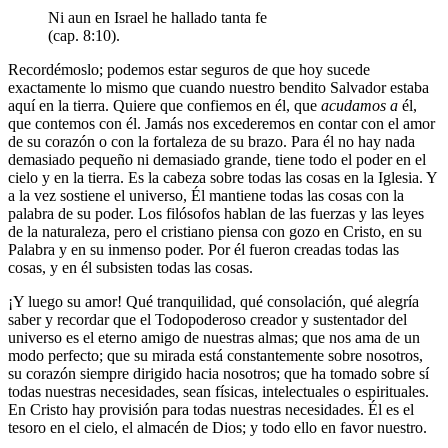
Ni aun en Israel he hallado tanta fe
(cap. 8:10).
Recordémoslo; podemos estar seguros de que hoy sucede
exactamente lo mismo que cuando nuestro bendito Salvador estaba
aquí en la tierra. Quiere que confiemos en él, que
acudamos a
él,
que contemos con él. Jamás nos excederemos en contar con el amor
de su corazón o con la fortaleza de su brazo. Para él no hay nada
demasiado pequeño ni demasiado grande, tiene todo el poder en el
cielo y en la tierra. Es la cabeza sobre todas las cosas en la Iglesia. Y
a la vez sostiene el universo, Él mantiene todas las cosas con la
palabra de su poder. Los filósofos hablan de las fuerzas y las leyes
de la naturaleza, pero el cristiano piensa con gozo en Cristo, en su
Palabra y en su inmenso poder. Por él fueron creadas todas las
cosas, y en él subsisten todas las cosas.
¡Y luego su amor! Qué tranquilidad, qué consolación, qué alegría
saber y recordar que el Todopoderoso creador y sustentador del
universo es el eterno amigo de nuestras almas; que nos ama de un
modo perfecto; que su mirada está constantemente sobre nosotros,
su corazón siempre dirigido hacia nosotros; que ha tomado sobre sí
todas nuestras necesidades, sean físicas, intelectuales o espirituales.
En Cristo hay provisión para todas nuestras necesidades. Él es el
tesoro en el cielo, el almacén de Dios; y todo ello en favor nuestro.