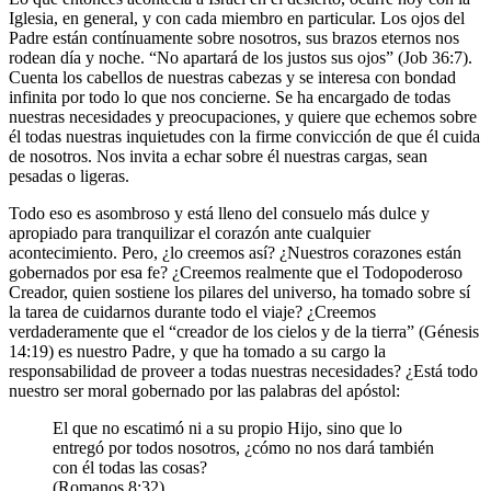
Iglesia, en general, y con cada miembro en particular. Los ojos del
Padre están contínuamente sobre nosotros, sus brazos eternos nos
rodean día y noche. “No apartará de los justos sus ojos” (Job 36:7).
Cuenta los cabellos de nuestras cabezas y se interesa con bondad
infinita por todo lo que nos concierne. Se ha encargado de todas
nuestras necesidades y preocupaciones, y quiere que echemos sobre
él todas nuestras inquietudes con la firme convicción de que él cuida
de nosotros. Nos invita a echar sobre él nuestras cargas, sean
pesadas o ligeras.
Todo eso es asombroso y está lleno del consuelo más dulce y
apropiado para tranquilizar el corazón ante cualquier
acontecimiento. Pero, ¿lo creemos así? ¿Nuestros corazones están
gobernados por esa fe? ¿Creemos realmente que el Todopoderoso
Creador, quien sostiene los pilares del universo, ha tomado sobre sí
la tarea de cuidarnos durante todo el viaje? ¿Creemos
verdaderamente que el “creador de los cielos y de la tierra” (Génesis
14:19) es nuestro Padre, y que ha tomado a su cargo la
responsabilidad de proveer a todas nuestras necesidades? ¿Está todo
nuestro ser moral gobernado por las palabras del apóstol:
El que no escatimó ni a su propio Hijo, sino que lo
entregó por todos nosotros, ¿cómo no nos dará también
con él todas las cosas?
(Romanos 8:32).