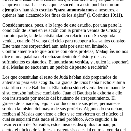
la aprovechara. Las cosas que le sucedían a este pueblo eran
un
ejemplo
y han sido escritas
“para amonestarnos
a nosotros, a
quienes han alcanzado los fines de los siglos” (1 Corintios 10:11).
Consideraremos, pues, a lo largo de este estudio, por una parte la
condición de Israel en relación con la primera venida de Cristo y,
por otra parte, la de la cristiandad en relación con Su segunda
venida, cuando él venga del cielo para recoger a los santos consigo.
Este tema nos sorprenderá aun más por estar tan limitado.
Contrariamente a lo que ocurre con otros profetas, Malaquías no nos
dice ni una palabra del rechazamiento de Cristo y de sus
sufrimientos expiatorios. Él anuncia
su venida,
y ¿quién la soportará
si el Mesías no encuentra un pueblo dispuesto a recibirle?
Los que constituían el resto de Judá habían sido preparados de
antemano para esta acogida. La gracia de Dios había hecho subir a
esta tribu desde Babilonia. Ella habría sido el verdadero remanente
si su corazón hubiese cambiado. Juan el Bautista la exhorta a ello
con insistencia por medio del bautismo de arrepentimiento. El
grueso de la nación, bajo la conducción de sus jefes, permanece
sordo a la misión del mayor de sus profetas. Algunos lo escuchan,
reciben al Mesías que viene a ellos y se convierten en el núcleo al
cual se asociará más tarde el Israel profético. Acto seguido a la
resurrección del Salvador, estos mismos discípulos forman, por
cierto, el núcleo de la Iglesia, paréntesis celestial entre la venida del