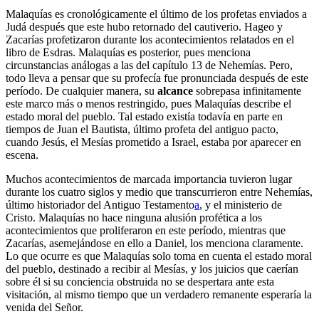
Malaquías es cronológicamente el último de los profetas enviados a
Judá después que este hubo retornado del cautiverio. Hageo y
Zacarías profetizaron durante los acontecimientos relatados en el
libro de Esdras. Malaquías es posterior, pues menciona
circunstancias análogas a las del capítulo 13 de Nehemías. Pero,
todo lleva a pensar que su profecía fue pronunciada después de este
período. De cualquier manera, su
alcance
sobrepasa infinitamente
este marco más o menos restringido, pues Malaquías describe el
estado moral del pueblo. Tal estado existía todavía en parte en
tiempos de Juan el Bautista, último profeta del antiguo pacto,
cuando Jesús, el Mesías prometido a Israel, estaba por aparecer en
escena.
Muchos acontecimientos de marcada importancia tuvieron lugar
durante los cuatro siglos y medio que transcurrieron entre Nehemías,
último historiador del Antiguo Testamento
a
, y el ministerio de
Cristo. Malaquías no hace ninguna alusión profética a los
acontecimientos que proliferaron en este período, mientras que
Zacarías, asemejándose en ello a Daniel, los menciona claramente.
Lo que ocurre es que Malaquías solo toma en cuenta el estado moral
del pueblo, destinado a recibir al Mesías, y los juicios que caerían
sobre él si su conciencia obstruida no se despertara ante esta
visitación, al mismo tiempo que un verdadero remanente esperaría la
venida del Señor.