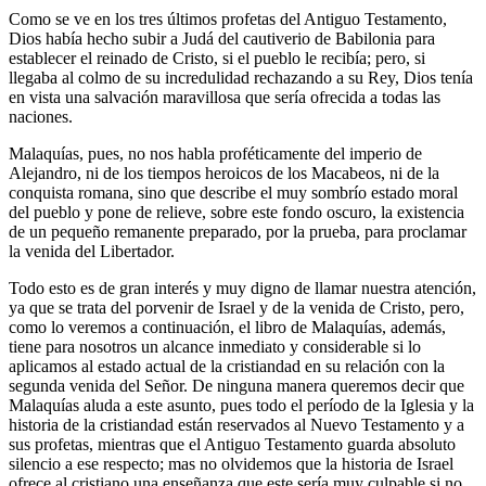
Como se ve en los tres últimos profetas del Antiguo Testamento,
Dios había hecho subir a Judá del cautiverio de Babilonia para
establecer el reinado de Cristo, si el pueblo le recibía; pero, si
llegaba al colmo de su incredulidad rechazando a su Rey, Dios tenía
en vista una salvación maravillosa que sería ofrecida a todas las
naciones.
Malaquías, pues, no nos habla proféticamente del imperio de
Alejandro, ni de los tiempos heroicos de los Macabeos, ni de la
conquista romana, sino que describe el muy sombrío estado moral
del pueblo y pone de relieve, sobre este fondo oscuro, la existencia
de un pequeño remanente preparado, por la prueba, para proclamar
la venida del Libertador.
Todo esto es de gran interés y muy digno de llamar nuestra atención,
ya que se trata del porvenir de Israel y de la venida de Cristo, pero,
como lo veremos a continuación, el libro de Malaquías, además,
tiene para nosotros un alcance inmediato y considerable si lo
aplicamos al estado actual de la cristiandad en su relación con la
segunda venida del Señor. De ninguna manera queremos decir que
Malaquías aluda a este asunto, pues todo el período de la Iglesia y la
historia de la cristiandad están reservados al Nuevo Testamento y a
sus profetas, mientras que el Antiguo Testamento guarda absoluto
silencio a ese respecto; mas no olvidemos que la historia de Israel
ofrece al cristiano una enseñanza que este sería muy culpable si no