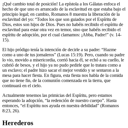
¡Qué cambio total de posición! La epístola a los Gálatas enfoca el
hecho de que uno es arrancado de la esclavitud en que estaba bajo el
principio legal; en cambio, Romanos 8 muestra la liberación de la
esclavitud del yo: “Todos los que son guiados por el Espíritu de
Dios, estos son hijos de Dios. Pues no habéis recibido el espíritu de
esclavitud para estar otra vez en temor, sino que habéis recibido el
espíritu de adopción, por el cual clamamos: ¡Abba, Padre!” (v. 14-
15).
El hijo pródigo tenía la intención de decirle a su padre: “Hazme
como a uno de tus jornaleros” (Lucas 15:19). Pero, cuando su padre
lo vio, movido a misericordia, corrió hacia él, se echó a su cuello, le
cubrió de besos, y el hijo ya no pudo pedirle que lo tratara como a
un esclavo; el padre hizo sacar el mejor vestido y se sentaron a la
mesa para hacer fiesta. En figura, esta fiesta nos habla de la comida
que no tiene fin, de la comunión comenzada en la tierra, que
continuará en el cielo.
Actualmente tenemos las primicias del Espíritu, pero estamos
esperando la adopción, “la redención de nuestro cuerpo”. Hasta
entonces, “el Espíritu nos ayuda en nuestra debilidad” (Romanos
8:23, 26).
Herederos