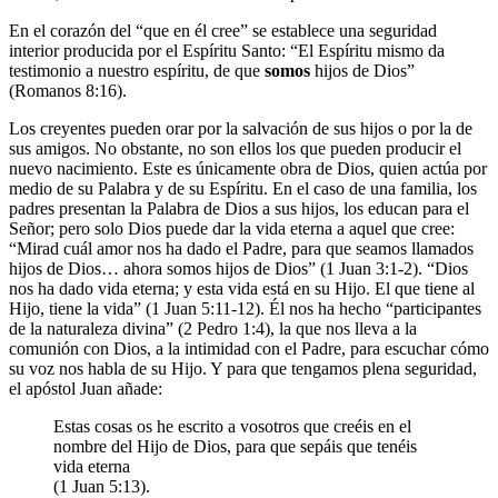
En el corazón del “que en él cree” se establece una seguridad
interior producida por el Espíritu Santo: “El Espíritu mismo da
testimonio a nuestro espíritu, de que
somos
hijos de Dios”
(Romanos 8:16).
Los creyentes pueden orar por la salvación de sus hijos o por la de
sus amigos. No obstante, no son ellos los que pueden producir el
nuevo nacimiento. Este es únicamente obra de Dios, quien actúa por
medio de su Palabra y de su Espíritu. En el caso de una familia, los
padres presentan la Palabra de Dios a sus hijos, los educan para el
Señor; pero solo Dios puede dar la vida eterna a aquel que cree:
“Mirad cuál amor nos ha dado el Padre, para que seamos llamados
hijos de Dios… ahora somos hijos de Dios” (1 Juan 3:1-2). “Dios
nos ha dado vida eterna; y esta vida está en su Hijo. El que tiene al
Hijo, tiene la vida” (1 Juan 5:11-12). Él nos ha hecho “participantes
de la naturaleza divina” (2 Pedro 1:4), la que nos lleva a la
comunión con Dios, a la intimidad con el Padre, para escuchar cómo
su voz nos habla de su Hijo. Y para que tengamos plena seguridad,
el apóstol Juan añade:
Estas cosas os he escrito a vosotros que creéis en el
nombre del Hijo de Dios, para que sepáis que tenéis
vida eterna
(1 Juan 5:13).