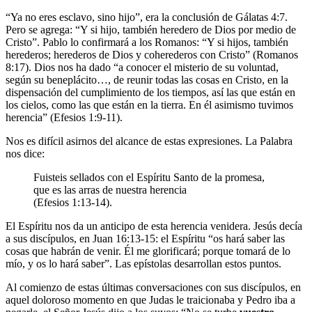
“Ya no eres esclavo, sino hijo”, era la conclusión de Gálatas 4:7.
Pero se agrega: “Y si hijo, también heredero de Dios por medio de
Cristo”. Pablo lo confirmará a los Romanos: “Y si hijos, también
herederos; herederos de Dios y coherederos con Cristo” (Romanos
8:17). Dios nos ha dado “a conocer el misterio de su voluntad,
según su beneplácito…, de reunir todas las cosas en Cristo, en la
dispensación del cumplimiento de los tiempos, así las que están en
los cielos, como las que están en la tierra. En él asimismo tuvimos
herencia” (Efesios 1:9-11).
Nos es difícil asirnos del alcance de estas expresiones. La Palabra
nos dice:
Fuisteis sellados con el Espíritu Santo de la promesa,
que es las arras de nuestra herencia
(Efesios 1:13-14).
El Espíritu nos da un anticipo de esta herencia venidera. Jesús decía
a sus discípulos, en Juan 16:13-15: el Espíritu “os hará saber las
cosas que habrán de venir. Él me glorificará; porque tomará de lo
mío, y os lo hará saber”. Las epístolas desarrollan estos puntos.
Al comienzo de estas últimas conversaciones con sus discípulos, en
aquel doloroso momento en que Judas le traicionaba y Pedro iba a