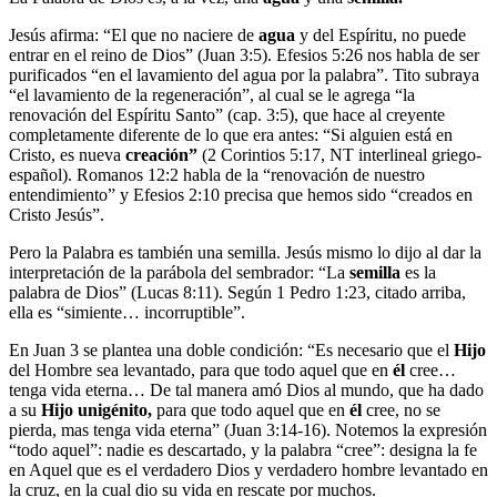
Jesús afirma: “El que no naciere de
agua
y del Espíritu, no puede
entrar en el reino de Dios” (Juan 3:5). Efesios 5:26 nos habla de ser
purificados “en el lavamiento del agua por la palabra”. Tito subraya
“el lavamiento de la regeneración”, al cual se le agrega “la
renovación del Espíritu Santo” (cap. 3:5), que hace al creyente
completamente diferente de lo que era antes: “Si alguien está en
Cristo, es nueva
creación”
(2 Corintios 5:17, NT interlineal griego-
español). Romanos 12:2 habla de la “renovación de nuestro
entendimiento” y Efesios 2:10 precisa que hemos sido “creados en
Cristo Jesús”.
Pero la Palabra es también una semilla. Jesús mismo lo dijo al dar la
interpretación de la parábola del sembrador: “La
semilla
es la
palabra de Dios” (Lucas 8:11). Según 1 Pedro 1:23, citado arriba,
ella es “simiente… incorruptible”.
En Juan 3 se plantea una doble condición: “Es necesario que el
Hijo
del Hombre sea levantado, para que todo aquel que en
él
cree…
tenga vida eterna… De tal manera amó Dios al mundo, que ha dado
a su
Hijo unigénito,
para que todo aquel que en
él
cree, no se
pierda, mas tenga vida eterna” (Juan 3:14-16). Notemos la expresión
“todo aquel”: nadie es descartado, y la palabra “cree”: designa la fe
en Aquel que es el verdadero Dios y verdadero hombre levantado en
la cruz, en la cual dio su vida en rescate por muchos.