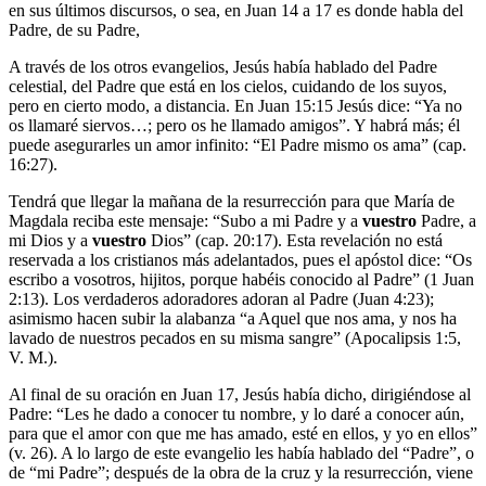
en sus últimos discursos, o sea, en Juan 14 a 17 es donde habla del
Padre, de su Padre,
A través de los otros evangelios, Jesús había hablado del Padre
celestial, del Padre que está en los cielos, cuidando de los suyos,
pero en cierto modo, a distancia. En Juan 15:15 Jesús dice: “Ya no
os llamaré siervos…; pero os he llamado amigos”. Y habrá más; él
puede asegurarles un amor infinito: “El Padre mismo os ama” (cap.
16:27).
Tendrá que llegar la mañana de la resurrección para que María de
Magdala reciba este mensaje: “Subo a mi Padre y a
vuestro
Padre, a
mi Dios y a
vuestro
Dios” (cap. 20:17). Esta revelación no está
reservada a los cristianos más adelantados, pues el apóstol dice: “Os
escribo a vosotros, hijitos, porque habéis conocido al Padre” (1 Juan
2:13). Los verdaderos adoradores adoran al Padre (Juan 4:23);
asimismo hacen subir la alabanza “a Aquel que nos ama, y nos ha
lavado de nuestros pecados en su misma sangre” (Apocalipsis 1:5,
V. M.).
Al final de su oración en Juan 17, Jesús había dicho, dirigiéndose al
Padre: “Les he dado a conocer tu nombre, y lo daré a conocer aún,
para que el amor con que me has amado, esté en ellos, y yo en ellos”
(v. 26). A lo largo de este evangelio les había hablado del “Padre”, o
de “mi Padre”; después de la obra de la cruz y la resurrección, viene