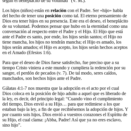
según el beneplácito de su voluntad” (V. M.).
Los hijos (niños) están en
relación
con el Padre. Ser «hijo» habla
del hecho de tener una
posición
como tal. El eterno pensamiento de
Dios era tener hijos en su presencia. Este era el deseo, el beneplácito
de su voluntad. Podemos pensar que hubo en la eternidad como una
conversación al respecto entre el Padre y el Hijo. El Hijo que está
ante el Padre es santo, por ende, los hijos serán santos; el Hijo no
tiene mancha, los hijos no tendrán mancha; el Hijo es amado, los
hijos serán amados; el Hijo es acepto, los hijos serán hechos aceptos
en el Amado (Efesios 1:6).
Para que el deseo de Dios fuese satisfecho, fue preciso que a su
tiempo Cristo viniera a este mundo y cumpliera la redención por su
sangre, el perdón de pecados (v. 7). De tal modo, seres caídos,
manchados, son hechos hijos ante el Padre.
Gálatas 4:1-7 nos muestra que la adopción es el acto por el cual
Dios coloca en la posición de hijo adulto a aquel que es liberado de
la ley, es decir, del principio legal: “Cuando vino el cumplimiento
del tiempo, Dios envió a su Hijo… para que redimiese a los que
estaban bajo la ley, a fin de que recibiésemos la adopción de hijos. Y
por cuanto sois hijos, Dios envió a vuestros corazones el Espíritu de
su Hijo, el cual clama: ¡Abba, Padre! Así que ya no eres esclavo,
sino hijo”.