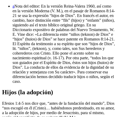
a
Nota del editor: En la versión Reina-Valera 1960, así como
en la versión Moderna (V. M.), en el pasaje de Romanos 8:14-
21 se usa la expresión “hijos de Dios”. En francés el autor, en
cambio, hace distinción entre “fils” (hijos) y “enfants” (niños),
siguiendo así el texto bíblico original griego. En su
Diccionario expositivo de palabras del Nuevo Testamento, W.
E. Vine dice: «La diferencia entre “niños (teknon) de Dios” e
“hijos” (huios) de Dios” se hace patente en Romanos 8:14-21.
El Espíritu da testimonio a su espíritu que son “hijos de Dios”,
lit. “niños”, (teknon), y, como tales, son Sus herederos y
coherederos con Cristo. Ello pone el acento sobre su
nacimiento espiritual (v. 16-17). Por otra parte, “todos los que
son guiados por el Espíritu de Dios, éstos son hijos (huios) de
Dios”. La conducta de ellos da evidencia de la dignidad de su
relación y semejanza con Su carácter». Para conservar esa
diferenciación hemos decidido traducir hijos o niños, según el
caso.
Hijos (la adopción)
Efesios 1:4-5 nos dice que, “antes de la fundación del mundo”, Dios
“nos escogió en él (Cristo)… habiéndonos predestinado, en su amor,
a la adopción de hijos, por medio de Jesucristo, para sí mismo,