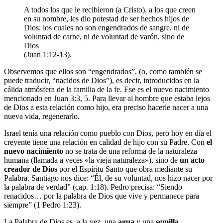
A todos los que le recibieron (a Cristo), a los que creen
en su nombre, les dio potestad de ser hechos hijos de
Dios; los cuales no son engendrados de sangre, ni de
voluntad de carne, ni de voluntad de varón, sino de
Dios
(Juan 1:12-13).
Observemos que ellos son “engendrados”, (o, como también se
puede traducir, “nacidos de Dios”), es decir, introducidos en la
cálida atmósfera de la familia de la fe. Ese es el nuevo nacimiento
mencionado en Juan 3:3, 5. Para llevar al hombre que estaba lejos
de Dios a esta relación como hijo, era preciso hacerle nacer a una
nueva vida, regenerarlo.
Israel tenía una relación como pueblo con Dios, pero hoy en día el
creyente tiene una relación en calidad de hijo con su Padre. Con
el
nuevo nacimiento
no se trata de una reforma de la naturaleza
humana (llamada a veces «la vieja naturaleza»), sino de
un acto
creador de Dios
por el Espíritu Santo que obra mediante su
Palabra. Santiago nos dice: “Él, de su voluntad, nos hizo nacer por
la palabra de verdad” (cap. 1:18). Pedro precisa: “Siendo
renacidos… por la palabra de Dios que vive y permanece para
siempre” (1 Pedro 1:23).
La Palabra de Dios es, a la vez, una
agua
y una
semilla.