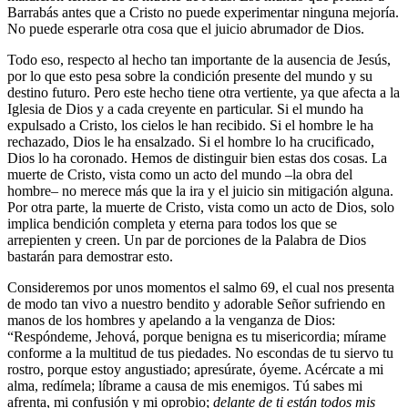
Barrabás antes que a Cristo no puede experimentar ninguna mejoría.
No puede esperarle otra cosa que el juicio abrumador de Dios.
Todo eso, respecto al hecho tan importante de la ausencia de Jesús,
por lo que esto pesa sobre la condición presente del mundo y su
destino futuro. Pero este hecho tiene otra vertiente, ya que afecta a la
Iglesia de Dios y a cada creyente en particular. Si el mundo ha
expulsado a Cristo, los cielos le han recibido. Si el hombre le ha
rechazado, Dios le ha ensalzado. Si el hombre lo ha crucificado,
Dios lo ha coronado. Hemos de distinguir bien estas dos cosas. La
muerte de Cristo, vista como un acto del mundo –la obra del
hombre– no merece más que la ira y el juicio sin mitigación alguna.
Por otra parte, la muerte de Cristo, vista como un acto de Dios, solo
implica bendición completa y eterna para todos los que se
arrepienten y creen. Un par de porciones de la Palabra de Dios
bastarán para demostrar esto.
Consideremos por unos momentos el salmo 69, el cual nos presenta
de modo tan vivo a nuestro bendito y adorable Señor sufriendo en
manos de los hombres y apelando a la venganza de Dios:
“Respóndeme, Jehová, porque benigna es tu misericordia; mírame
conforme a la multitud de tus piedades. No escondas de tu siervo tu
rostro, porque estoy angustiado; apresúrate, óyeme. Acércate a mi
alma, redímela; líbrame a causa de mis enemigos. Tú sabes mi
afrenta, mi confusión y mi oprobio;
delante de ti están todos mis