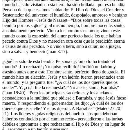
mundo ha sido visitado –esta tierra ha sido hollada– por esa bendita
Persona de la que estamos hablando: El Hijo de Dios, el Creador y
Sustentador del universo; el humilde, despojado, amoroso y benigno
Hijo del Hombre –Jesús de Nazaret– “Dios sobre todas las cosas,
bendito por los siglos” y, al mismo tiempo, hombre inocente, santo,
absolutamente perfecto. Vino a los hombres en amor; vino a este
mundo como la expresión del amor perfecto hacia los que habían
pecado contra Dios y no merecían otra cosa que la perdición eterna
a causa de sus pecados. No vino a herir, sino a curar; no a juzgar,
sino a salvar y bendecir (Juan 3:17).
¿Qué ha sido de esta bendita Persona? ¿Cómo lo ha tratado el
mundo? ¡Lo rechazó! ¡No quiso recibirlo! Prefirió un ladrón y
asesino antes que a este Hombre santo, perfecto, lleno de gracia. El
mundo hizo su elección. Jesús y un ladrón fueron presentados ante
el mundo, y la pregunta fue: “¿A cuál de los dos queréis que os
suelte?”. Y, ¿cuál fue la respuesta?: “No a este, sino a Barrabás”
(Juan 18:40). “Pero los principales sacerdotes y los ancianos
persuadieron a la multitud que pidiese a Barrabás, y que Jesús fuese
muerto. Y respondiendo el gobernador, les dijo: ¿A cuál de los dos
queréis que os suelte? Y ellos dijeron: A Barrabás” (Mateo 27:20-
21). Los líderes y guías religiosos del pueblo –los que deberían
haberlos conducido por el camino recto– persuadieron a las turbas
débiles e ignorantes a que rechazaran al Hijo de Dios y, en lugar de
él, ¡aceptaran a un ladrón y asesino!