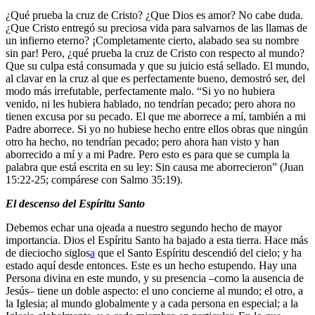
¿Qué prueba la cruz de Cristo? ¿Que Dios es amor? No cabe duda.
¿Que Cristo entregó su preciosa vida para salvarnos de las llamas de
un infierno eterno? ¡Completamente cierto, alabado sea su nombre
sin par! Pero, ¿qué prueba la cruz de Cristo con respecto al mundo?
Que su culpa está consumada y que su juicio está sellado. El mundo,
al clavar en la cruz al que es perfectamente bueno, demostró ser, del
modo más irrefutable, perfectamente malo. “Si yo no hubiera
venido, ni les hubiera hablado, no tendrían pecado; pero ahora no
tienen excusa por su pecado. El que me aborrece a mí, también a mi
Padre aborrece. Si yo no hubiese hecho entre ellos obras que ningún
otro ha hecho, no tendrían pecado; pero ahora han visto y han
aborrecido a mí y a mi Padre. Pero esto es para que se cumpla la
palabra que está escrita en su ley: Sin causa me aborrecieron” (Juan
15:22-25; compárese con Salmo 35:19).
El descenso del Espíritu Santo
Debemos echar una ojeada a nuestro segundo hecho de mayor
importancia. Dios el Espíritu Santo ha bajado a esta tierra. Hace más
de dieciocho siglos
a
que el Santo Espíritu descendió del cielo; y ha
estado aquí desde entonces. Este es un hecho estupendo. Hay una
Persona divina en este mundo, y su presencia –como la ausencia de
Jesús– tiene un doble aspecto: el uno concierne al mundo; el otro, a
la Iglesia; al mundo globalmente y a cada persona en especial; a la