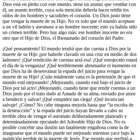
Dios está en pleito con este mundo, tiene un asunto que ventilar con
él, un asunto terrible, cuya sola mención debería hacer retiñir los
oídos de los hombres y sacudirles el corazón. Un Dios justo tiene
que vengar la muerte de su Hijo. No es solo que el mundo aceptase
a un vil ladrón y asesinase a un hombre inocente; esto ya habría sido
un crimen terrible. Pero hay algo más: ese hombre inocente no era
otro que el Hijo de Dios, el Bienamado del corazón del Padre.
¡Qué pensamiento! El mundo tendrá que dar cuenta a Dios por la
muerte de su Hijo ¡por haberle clavado en una cruz en medio de dos
ladrones! ¡Qué rendición de cuentas será esa! ¡Qué enrojecido estará
el día de la venganza! ¡Qué terriblemente abrumador el momento en
que Dios ha de desenvainar la espada del juicio para vengar la
muerte de su Hijo! ¡Cuán totalmente vana es la pretensión de que el
mundo está mejorando! ¡Mejorando, cuando está bajo el juicio de
Dios por tal acto! ¡Mejorando, cuando tiene que rendir cuentas a un
Dios justo por el trato dado al Amado de su alma, enviado por amor
a bendecir y salvar! ¡Qué estupidez tan ciega! ¡Qué locura tan
salvaje! ¿Cómo? No cabe ninguna mejoría hasta que “la escoba de
la destrucción” y la espada del juicio hayan llevado a cabo su
terrible obra de vengar el asesinato deliberadamente planeado y
determinadamente ejecutado del Adorable Hijo de Dios. No es
posible concebir una ilusión tan fatalmente engañosa como la de
imaginarse que el mundo puede ser mejorado mientras yace bajo la
maldición terrible de la muerte de Jesús. Ese mundo que prefirió a