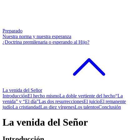
Preparado
Nuestra norma y nuestra esperanza
¿Doctrina premilenaria o esperando al Hijo?
La venida del Señor
Introducción
El hecho mismo
La doble vertiente del hecho
“La
venida” y “El día”
Las dos resurrecciones
El juicio
El remanente
judío
La cristiandad
Las diez vírgenes
Los talentos
Conclusión
La venida del Señor
Introducción