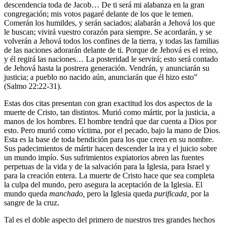
descendencia toda de Jacob… De ti será mi alabanza en la gran
congregación; mis votos pagaré delante de los que le temen.
Comerán los humildes, y serán saciados; alabarán a Jehová los que
le buscan; vivirá vuestro corazón para siempre. Se acordarán, y se
volverán a Jehová todos los confines de la tierra, y todas las familias
de las naciones adorarán delante de ti. Porque de Jehová es el reino,
y él regirá las naciones… La posteridad le servirá; esto será contado
de Jehová hasta la postrera generación. Vendrán, y anunciarán su
justicia; a pueblo no nacido aún, anunciarán que él hizo esto”
(Salmo 22:22-31).
Estas dos citas presentan con gran exactitud los dos aspectos de la
muerte de Cristo, tan distintos. Murió como mártir, por la justicia, a
manos de los hombres. El hombre tendrá que dar cuenta a Dios por
esto. Pero murió como víctima, por el pecado, bajo la mano de Dios.
Esta es la base de toda bendición para los que creen en su nombre.
Sus padecimientos de mártir hacen descender la ira y el juicio sobre
un mundo impío. Sus sufrimientos expiatorios abren las fuentes
perpetuas de la vida y de la salvación para la Iglesia, para Israel y
para la creación entera. La muerte de Cristo hace que sea completa
la culpa del mundo, pero asegura la aceptación de la Iglesia. El
mundo queda
manchado,
pero la Iglesia queda
purificada,
por la
sangre de la cruz.
Tal es el doble aspecto del primero de nuestros tres grandes hechos