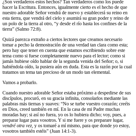
¿Son verdaderos estos hechos? Tan verdaderos como los puede
hacer la Escritura. Entonces, igualmente cierto es el hecho de que
nuestro adorable Señor vendrá de nuevo y establecerá su reino en
esta tierra, que vendrá del cielo y asumirá su gran poder y reino de
un polo de la tierra al otro, “y desde el río hasta los confines de la
tierra” (Salmo 72:8).
Quizá parezca extraño a ciertos lectores que creamos necesario
tomar a pecho la demostración de una verdad tan clara como esta;
pero hay que tener en cuenta que estamos escribiendo sobre este
tema como si fuese completamente nuevo para el lector; como si
jamás hubiese oído hablar de la segunda venida del Señor; o, si
habiéndola oído, la pusiera aún en duda. Esta es la razón por la cual
tratamos un tema tan precioso de un modo tan elemental.
Vamos a probarlo.
Cuando nuestro adorable Señor estaba próximo a despedirse de sus
discípulos, procuró, en su gracia infinita, consolarlos mediante las
palabras más tiernas y suaves: “No se turbe vuestro corazón; creéis
en Dios, creed también en mí. En la casa de mi Padre muchas
moradas hay; si así no fuera, yo os lo hubiera dicho; voy, pues, a
preparar lugar para vosotros. Y si me fuere y os preparare lugar,
vendré otra vez,
y os tomaré a mí mismo, para que donde yo estoy,
vosotros también estéis” (Juan 14:1-3).