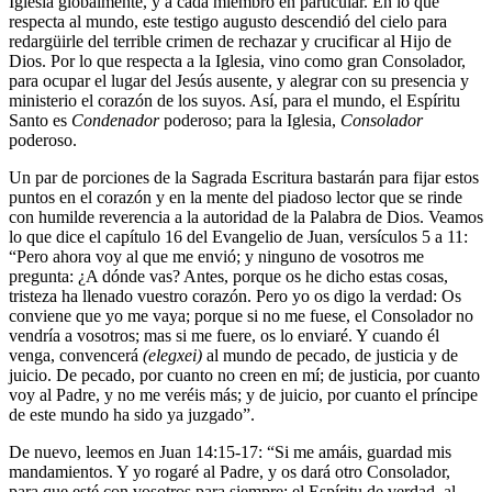
Iglesia globalmente, y a cada miembro en particular. En lo que
respecta al mundo, este testigo augusto descendió del cielo para
redargüirle del terrible crimen de rechazar y crucificar al Hijo de
Dios. Por lo que respecta a la Iglesia, vino como gran Consolador,
para ocupar el lugar del Jesús ausente, y alegrar con su presencia y
ministerio el corazón de los suyos. Así, para el mundo, el Espíritu
Santo es
Condenador
poderoso; para la Iglesia,
Consolador
poderoso.
Un par de porciones de la Sagrada Escritura bastarán para fijar estos
puntos en el corazón y en la mente del piadoso lector que se rinde
con humilde reverencia a la autoridad de la Palabra de Dios. Veamos
lo que dice el capítulo 16 del Evangelio de Juan, versículos 5 a 11:
“Pero ahora voy al que me envió; y ninguno de vosotros me
pregunta: ¿A dónde vas? Antes, porque os he dicho estas cosas,
tristeza ha llenado vuestro corazón. Pero yo os digo la verdad: Os
conviene que yo me vaya; porque si no me fuese, el Consolador no
vendría a vosotros; mas si me fuere, os lo enviaré. Y cuando él
venga, convencerá
(elegxei)
al mundo de pecado, de justicia y de
juicio. De pecado, por cuanto no creen en mí; de justicia, por cuanto
voy al Padre, y no me veréis más; y de juicio, por cuanto el príncipe
de este mundo ha sido ya juzgado”.
De nuevo, leemos en Juan 14:15-17: “Si me amáis, guardad mis
mandamientos. Y yo rogaré al Padre, y os dará otro Consolador,
para que esté con vosotros para siempre: el Espíritu de verdad, al