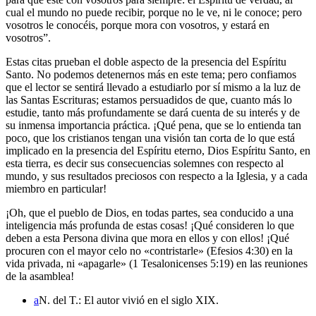
cual el mundo no puede recibir, porque no le ve, ni le conoce; pero
vosotros le conocéis, porque mora con vosotros, y estará en
vosotros”.
Estas citas prueban el doble aspecto de la presencia del Espíritu
Santo. No podemos detenernos más en este tema; pero confiamos
que el lector se sentirá llevado a estudiarlo por sí mismo a la luz de
las Santas Escrituras; estamos persuadidos de que, cuanto más lo
estudie, tanto más profundamente se dará cuenta de su interés y de
su inmensa importancia práctica. ¡Qué pena, que se lo entienda tan
poco, que los cristianos tengan una visión tan corta de lo que está
implicado en la presencia del Espíritu eterno, Dios Espíritu Santo, en
esta tierra, es decir sus consecuencias solemnes con respecto al
mundo, y sus resultados preciosos con respecto a la Iglesia, y a cada
miembro en particular!
¡Oh, que el pueblo de Dios, en todas partes, sea conducido a una
inteligencia más profunda de estas cosas! ¡Qué consideren lo que
deben a esta Persona divina que mora en ellos y con ellos! ¡Qué
procuren con el mayor celo no «contristarle» (Efesios 4:30) en la
vida privada, ni «apagarle» (1 Tesalonicenses 5:19) en las reuniones
de la asamblea!
a
N. del T.: El autor vivió en el siglo XIX.