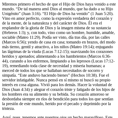
Miremos primero el hecho de que el Hijo de Dios haya venido a este
mundo. “De tal manera amó Dios al mundo, que ha dado a su Hijo
Unigénito” (Juan 3:16). “El Hijo de Dios ha venido” (1 Juan 5:20).
Vino en amor perfecto, como la expresión verdadera del corazón y
de la mente, de la naturaleza y del carácter de Dios. Él era el
resplandor de la gloria de Dios y la imagen misma de su sustancia
(Hebreos 1:3); y, con todo, vino como un hombre, humilde, amable,
sociable (Mateo 11:29). Podía ser visto, día tras día, por las calles
(Marcos 6:56); yendo de casa en casa; tomando en brazos, del modo
más tierno, gentil y atractivo, a los niños (Mateo 19:14); enjugando
las lágrimas de la viuda (Lucas 7:12-15); suavizando los corazones
heridos y apenados; alimentando a los hambrientos (Marcos 6:36-
44), curando a los enfermos, limpiando a los leprosos (Lucas 17:12-
19), remediando toda clase de necesidad y miseria humanas; a
merced de todos los que se hallaban necesitados de socorro y
simpatía. “Este anduvo haciendo bienes” (Hechos 10:38). Fue el
servidor infatigable. Nunca pensó en sí mismo ni buscó su propio
interés en cosa alguna. Vivió para los demás. Hacer la voluntad de
Dios (Juan 4:34) y alegrar el corazón triste y fatigado de los hijos de
los hombres era su alimento y su bebida. Su corazón amoroso se
desbordaba siempre en ríos de bendición para todos los que sentían
la presión de este mundo, herido por el pecado y deprimido por la
tristeza.
Aquí, pues, tenemos ante nuestros ojos un hecho maravilloso. Este