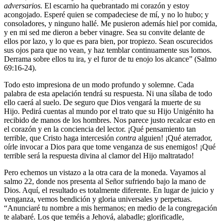
adversarios.
El escarnio ha quebrantado mi corazón y estoy
acongojado. Esperé quien se compadeciese de mí, y no lo hubo; y
consoladores, y ninguno hallé. Me pusieron además hiel por comida,
y en mi sed me dieron a beber vinagre. Sea su convite delante de
ellos por lazo, y lo que es para bien, por tropiezo. Sean oscurecidos
sus ojos para que no vean, y haz temblar continuamente sus lomos.
Derrama sobre ellos tu ira, y el furor de tu enojo los alcance” (Salmo
69:16-24).
Todo esto impresiona de un modo profundo y solemne. Cada
palabra de esta apelación tendrá su respuesta. Ni una sílaba de todo
ello caerá al suelo. De seguro que Dios vengará la muerte de su
Hijo. Pedirá cuentas al mundo por el trato que su Hijo Unigénito ha
recibido de manos de los hombres. Nos parece justo recalcar esto en
el corazón y en la conciencia del lector. ¡Qué pensamiento tan
terrible, que Cristo haga intercesión
contra
alguien! ¡Qué aterrador,
oírle invocar a Dios para que tome venganza de sus enemigos! ¡Qué
terrible será la respuesta divina al clamor del Hijo maltratado!
Pero echemos un vistazo a la otra cara de la moneda. Vayamos al
salmo 22, donde nos presenta al Señor sufriendo bajo la mano de
Dios. Aquí, el resultado es totalmente diferente. En lugar de juicio y
venganza, vemos bendición y gloria universales y perpetuas.
“Anunciaré tu nombre a mis hermanos; en medio de la congregación
te alabaré. Los que teméis a Jehová, alabadle; glorificadle,