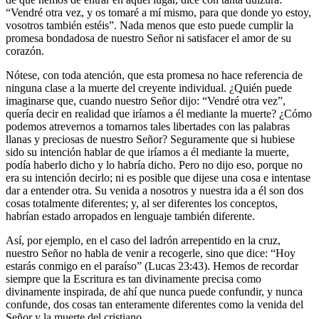
“Vendré otra vez, y os tomaré a mí mismo, para que donde yo estoy,
vosotros también estéis”. Nada menos que esto puede cumplir la
promesa bondadosa de nuestro Señor ni satisfacer el amor de su
corazón.
Nótese, con toda atención, que esta promesa no hace referencia de
ninguna clase a la muerte del creyente individual. ¿Quién puede
imaginarse que, cuando nuestro Señor dijo: “Vendré otra vez”,
quería decir en realidad que iríamos a él mediante la muerte? ¿Cómo
podemos atrevernos a tomarnos tales libertades con las palabras
llanas y preciosas de nuestro Señor? Seguramente que si hubiese
sido su intención hablar de que iríamos a él mediante la muerte,
podía haberlo dicho y lo habría dicho. Pero no dijo eso, porque no
era su intención decirlo; ni es posible que dijese una cosa e intentase
dar a entender otra. Su venida a nosotros y nuestra ida a él son dos
cosas totalmente diferentes; y, al ser diferentes los conceptos,
habrían estado arropados en lenguaje también diferente.
Así, por ejemplo, en el caso del ladrón arrepentido en la cruz,
nuestro Señor no habla de venir a recogerle, sino que dice: “Hoy
estarás conmigo en el paraíso” (Lucas 23:43). Hemos de recordar
siempre que la Escritura es tan divinamente precisa como
divinamente inspirada, de ahí que nunca puede confundir, y nunca
confunde, dos cosas tan enteramente diferentes como la venida del
Señor y la muerte del cristiano.