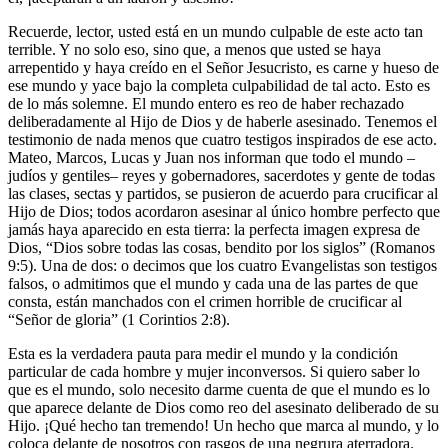
Recuerde, lector, usted está en un mundo culpable de este acto tan
terrible. Y no solo eso, sino que, a menos que usted se haya
arrepentido y haya creído en el Señor Jesucristo, es carne y hueso de
ese mundo y yace bajo la completa culpabilidad de tal acto. Esto es
de lo más solemne. El mundo entero es reo de haber rechazado
deliberadamente al Hijo de Dios y de haberle asesinado. Tenemos el
testimonio de nada menos que cuatro testigos inspirados de ese acto.
Mateo, Marcos, Lucas y Juan nos informan que todo el mundo –
judíos y gentiles– reyes y gobernadores, sacerdotes y gente de todas
las clases, sectas y partidos, se pusieron de acuerdo para crucificar al
Hijo de Dios; todos acordaron asesinar al único hombre perfecto que
jamás haya aparecido en esta tierra: la perfecta imagen expresa de
Dios, “Dios sobre todas las cosas, bendito por los siglos” (Romanos
9:5). Una de dos: o decimos que los cuatro Evangelistas son testigos
falsos, o admitimos que el mundo y cada una de las partes de que
consta, están manchados con el crimen horrible de crucificar al
“Señor de gloria” (1 Corintios 2:8).
Esta es la verdadera pauta para medir el mundo y la condición
particular de cada hombre y mujer inconversos. Si quiero saber lo
que es el mundo, solo necesito darme cuenta de que el mundo es lo
que aparece delante de Dios como reo del asesinato deliberado de su
Hijo. ¡Qué hecho tan tremendo! Un hecho que marca al mundo, y lo
coloca delante de nosotros con rasgos de una negrura aterradora.