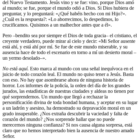
del Nuevo Testamento. Jesús vino y se fue: vino, porque Dios amó
al mundo; se fue, porque el mundo odió a Dios. Si Dios hubiera de
preguntar, y lo preguntará: «¿Qué habéis hecho con mi Hijo?».
¿Cuál es la respuesta?: «Lo aborrecimos, lo despedimos, lo
crucificamos. Quisimos a un malhechor antes que a él».
Pero –bendito sea por siempre el Dios de toda gracia– el cristiano, el
creyente verdadero, puede mirar al cielo y decir: «Mi Señor ausente
está ahí, y está ahí por mí. Se fue de este mundo miserable, y su
ausencia hace de todo el escenario en torno a mí un desierto moral –
un yermo desolado–».
No está aquí.
Esto marca al mundo con una señal inequívoca en el
juicio de todo corazón leal. El mundo no quiso tener a Jesús. Basta
con eso. No hay que asombrarse ahora de ninguna historia de
horror. Los informes de la policía, la orden del día de los grandes
jurados, las estadísticas de nuestras ciudades y aldeas no tienen por
qué sorprendernos. Un mundo que llegó a rechazar la
personificación divina de toda bondad humana, y aceptar en su lugar
a un ladrón y asesino, ha demostrado su depravación moral en un
grado insuperable. ¿Nos extraña descubrir la vaciedad y falta de
corazón del mundo? ¿Nos sorprende hallar que no puede
merecernos ninguna confianza? Si nos causa alguna sorpresa, está
claro que no hemos interpretado bien la ausencia de nuestro amado
Señor.