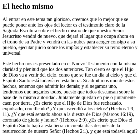
El hecho mismo
Al entrar en este tema tan glorioso, creemos que lo mejor que se
puede poner ante los ojos del lector es el testimonio claro de la
Sagrada Escritura sobre el hecho mismo de que nuestro Señor
Jesucristo vendrá de nuevo, que dejará el lugar que ocupa ahora en
el trono de su Padre y vendrá en las nubes para acoger consigo a su
pueblo, ejecutar juicio sobre los impíos y establecer su reino eterno y
universal.
Este hecho nos es presentado en el Nuevo Testamento con la misma
claridad y plenitud que los dos anteriores. Tan cierto es que el Hijo
de Dios va a venir del cielo, como que se fue un día al cielo y que el
Espíritu Santo está todavía en esta tierra. Si admitimos uno de estos
hechos, tenemos que admitir los demás; y si negamos uno,
tendremos que negarlos todos, puesto que todos descansan sobre la
base de la misma autoridad. Juntamente quedan en pie o juntamente
caen por tierra. ¿Es cierto que el Hijo de Dios fue rechazado,
expulsado, crucificado? ¿Y que ascendió a los cielos? (Hechos 1:9,
11). ¿Y que está sentado ahora a la diestra de Dios (Marcos 16:19),
coronado de gloria y honor? (Hebreos 2:9). ¿Es cierto que Dios el
Espíritu Santo bajó a esta tierra cincuenta días después de la
resurrección de nuestro Señor (Hechos 2:1), y que está todavía aquí?