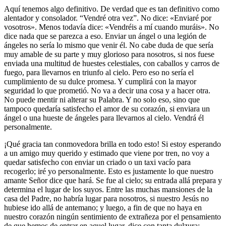
Aquí tenemos algo definitivo. De verdad que es tan definitivo como
alentador y consolador. “Vendré otra vez”. No dice: «Enviaré por
vosotros». Menos todavía dice: «Vendréis a mí cuando muráis». No
dice nada que se parezca a eso. Enviar un ángel o una legión de
ángeles no sería lo mismo que venir él. No cabe duda de que sería
muy amable de su parte y muy glorioso para nosotros, si nos fuese
enviada una multitud de huestes celestiales, con caballos y carros de
fuego, para llevarnos en triunfo al cielo. Pero eso no sería el
cumplimiento de su dulce promesa. Y cumplirá con la mayor
seguridad lo que prometió. No va a decir una cosa y a hacer otra.
No puede mentir ni alterar su Palabra. Y no solo eso, sino que
tampoco quedaría satisfecho el amor de su corazón, si enviara un
ángel o una hueste de ángeles para llevarnos al cielo. Vendrá él
personalmente.
¡Qué gracia tan conmovedora brilla en todo esto! Si estoy esperando
a un amigo muy querido y estimado que viene por tren, no voy a
quedar satisfecho con enviar un criado o un taxi vacío para
recogerlo; iré yo personalmente. Esto es justamente lo que nuestro
amante Señor dice que hará. Se fue al cielo; su entrada allá prepara y
determina el lugar de los suyos. Entre las muchas mansiones de la
casa del Padre, no habría lugar para nosotros, si nuestro Jesús no
hubiese ido allá de antemano; y luego, a fin de que no haya en
nuestro corazón ningún sentimiento de extrañeza por el pensamiento
de que hemos de entrar en aquel lugar, dice con tanta dulzura: