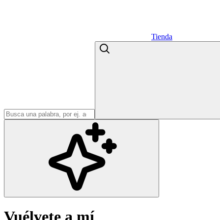
Tienda
Vuélvete a mí