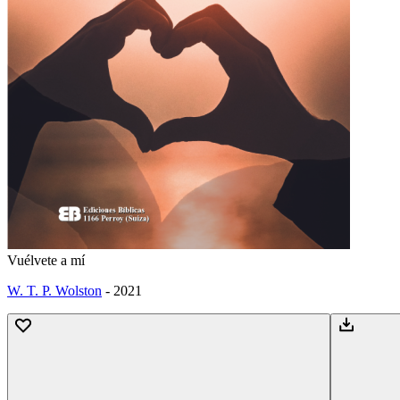
Vuélvete a mí
W. T. P. Wolston
-
2021