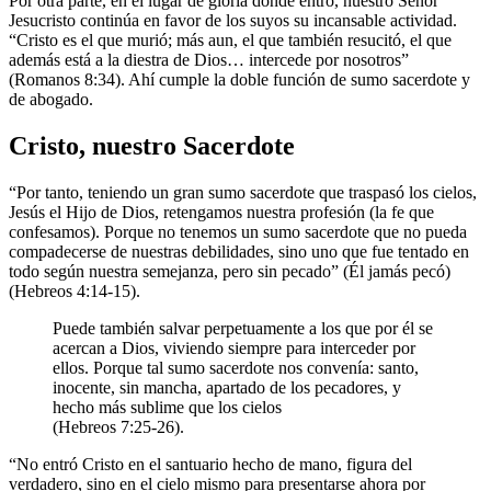
Por otra parte, en el lugar de gloria donde entró, nuestro Señor
Jesucristo continúa en favor de los suyos su incansable actividad.
“Cristo es el que murió; más aun, el que también resucitó, el que
además está a la diestra de Dios… intercede por nosotros”
(Romanos 8:34). Ahí cumple la doble función de sumo sacerdote y
de abogado.
Cristo, nuestro Sacerdote
“Por tanto, teniendo un gran sumo sacerdote que traspasó los cielos,
Jesús el Hijo de Dios, retengamos nuestra profesión (la fe que
confesamos). Porque no tenemos un sumo sacerdote que no pueda
compadecerse de nuestras debilidades, sino uno que fue tentado en
todo según nuestra semejanza, pero sin pecado” (Él jamás pecó)
(Hebreos 4:14-15).
Puede también salvar perpetuamente a los que por él se
acercan a Dios, viviendo siempre para interceder por
ellos. Porque tal sumo sacerdote nos convenía: santo,
inocente, sin mancha, apartado de los pecadores, y
hecho más sublime que los cielos
(Hebreos 7:25-26).
“No entró Cristo en el santuario hecho de mano, figura del
verdadero, sino en el cielo mismo para presentarse ahora por