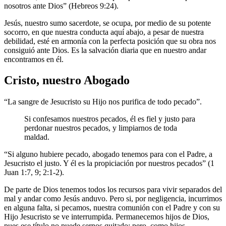
nosotros ante Dios” (Hebreos 9:24).
Jesús, nuestro sumo sacerdote, se ocupa, por medio de su potente
socorro, en que nuestra conducta aquí abajo, a pesar de nuestra
debilidad, esté en armonía con la perfecta posición que su obra nos
consiguió ante Dios. Es la salvación diaria que en nuestro andar
encontramos en él.
Cristo, nuestro Abogado
“La sangre de Jesucristo su Hijo nos purifica de todo pecado”.
Si confesamos nuestros pecados, él es fiel y justo para
perdonar nuestros pecados, y limpiarnos de toda
maldad.
“Si alguno hubiere pecado, abogado tenemos para con el Padre, a
Jesucristo el justo. Y él es la propiciación por nuestros pecados” (1
Juan 1:7, 9; 2:1-2).
De parte de Dios tenemos todos los recursos para vivir separados del
mal y andar como Jesús anduvo. Pero si, por negligencia, incurrimos
en alguna falta, si pecamos, nuestra comunión con el Padre y con su
Hijo Jesucristo se ve interrumpida. Permanecemos hijos de Dios,
pues ese título no puede sernos quitado; pero, como hijos