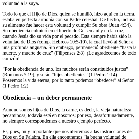
voluntad a la suya.
Todo lo que el Hijo de Dios, quien se humilló, hizo aquí en la tierra,
estaba en perfecta armonía con su Padre celestial. De hecho, incluso
su alimento fue hacer esta voluntad y cumplir Su obra (Juan 4:34).
Su obediencia culminó en el huerto de Getsemaní y en la cruz,
cuando Jesús dio su vida por el pecado. Esta siempre había sido la
voluntad de Dios (comp. Hebreos 10:5-10), la cual llevó al Señor a
una profunda angustia. Sin embargo, permaneció obediente “hasta la
muerte, y muerte de cruz” (Filipenses 2:8). ¡Le agradecemos de todo
corazón!
“Por la obediencia de uno, los muchos serán constituidos justos”
(Romanos 5:19), y serán “hijos obedientes” (1 Pedro 1:14).
Poseemos la vida eterna, por lo tanto podemos “obedecer” al Señor
(1 Pedro 1:2)
Obediencia – un deber permanente
Aunque somos hijos de Dios, la carne, es decir, la vieja naturaleza
pecaminosa, todavía está en nosotros; por eso, desafortunadamente,
no siempre correspondemos a nuestro ejemplo perfecto.
Es, pues, muy importante que nos aferremos a las instrucciones de
Dios en Su Palabra. En ella encontramos “la buena voluntad de