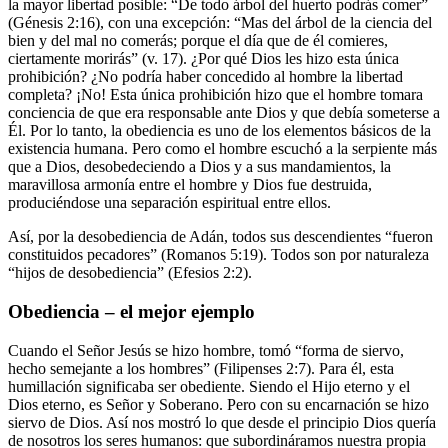
la mayor libertad posible: “De todo árbol del huerto podrás comer”
(Génesis 2:16), con una excepción: “Mas del árbol de la ciencia del
bien y del mal no comerás; porque el día que de él comieres,
ciertamente morirás” (v. 17). ¿Por qué Dios les hizo esta única
prohibición? ¿No podría haber concedido al hombre la libertad
completa? ¡No! Esta única prohibición hizo que el hombre tomara
conciencia de que era responsable ante Dios y que debía someterse a
Él. Por lo tanto, la obediencia es uno de los elementos básicos de la
existencia humana. Pero como el hombre escuchó a la serpiente más
que a Dios, desobedeciendo a Dios y a sus mandamientos, la
maravillosa armonía entre el hombre y Dios fue destruida,
produciéndose una separación espiritual entre ellos.
Así, por la desobediencia de Adán, todos sus descendientes “fueron
constituidos pecadores” (Romanos 5:19). Todos son por naturaleza
“hijos de desobediencia” (Efesios 2:2).
Obediencia – el mejor ejemplo
Cuando el Señor Jesús se hizo hombre, tomó “forma de siervo,
hecho semejante a los hombres” (Filipenses 2:7). Para él, esta
humillación significaba ser obediente. Siendo el Hijo eterno y el
Dios eterno, es Señor y Soberano. Pero con su encarnación se hizo
siervo de Dios. Así nos mostró lo que desde el principio Dios quería
de nosotros los seres humanos: que subordináramos nuestra propia