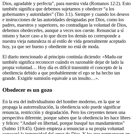
Dios, agradable y perfecta”, para nuestra vida (Romanos 12:2). Esto
también significa que debemos sujetarnos y obedecer “a los
gobernantes y autoridades” (Tito 3:1). Siempre y cuando los deseos
e instrucciones de las autoridades designadas por Dios, como los
padres, maestros y superiores, no contradigan la voluntad de Dios,
debemos obedecerles, aunque a veces nos cueste. Renunciar a sí
mismo y hacer caso a lo que dicen los demás no corresponde a
nuestra vieja naturaleza ni al estilo de vida generalmente aceptado
hoy, ya que ser bueno y obediente no está de moda.
El diario mencionado al principio continúa diciendo: «Madu-rar
también significa reconocer cuándo es razonable dejar de lado la
propia voluntad… Hoy día es difícil transmitir el concepto de la
obediencia debido a que probablemente el ego se ha hecho tan
grande. Exigirle sumisión equivale a un insulto…».
Obedecer es un gozo
En la era del individualismo del hombre moderno, en la que se
propaga la autorrealización, la obediencia solo puede significar
renuncia, restricción y degradación. Pero los creyentes tienen una
perspectiva diferente, porque saben que la obediencia les hace libres
y felices: “Andaré en libertad, porque busqué tus mandamientos”
(Salmo 119:45). Quien empieza a renunciar a su propia voluntad
conocerá la inmensidad del amor de Dios. Y los que permanecen en