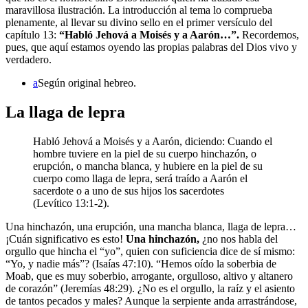
maravillosa ilustración. La introducción al tema lo comprueba
plenamente, al llevar su divino sello en el primer versículo del
capítulo 13:
“Habló Jehová a Moisés y a Aarón…”.
Recordemos,
pues, que aquí estamos oyendo las propias palabras del Dios vivo y
verdadero.
a
Según original hebreo.
La llaga de lepra
Habló Jehová a Moisés y a Aarón, diciendo: Cuando el
hombre tuviere en la piel de su cuerpo hinchazón, o
erupción, o mancha blanca, y hubiere en la piel de su
cuerpo como llaga de lepra, será traído a Aarón el
sacerdote o a uno de sus hijos los sacerdotes
(Levítico 13:1-2).
Una hinchazón, una erupción, una mancha blanca, llaga de lepra…
¡Cuán significativo es esto!
Una hinchazón,
¿no nos habla del
orgullo que hincha el “yo”, quien con suficiencia dice de sí mismo:
“Yo, y nadie más”? (Isaías 47:10). “Hemos oído la soberbia de
Moab, que es muy soberbio, arrogante, orgulloso, altivo y altanero
de corazón” (Jeremías 48:29). ¿No es el orgullo, la raíz y el asiento
de tantos pecados y males? Aunque la serpiente anda arrastrándose,