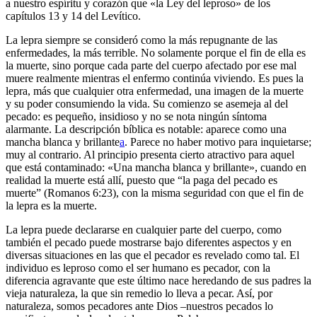
a nuestro espíritu y corazón que «la Ley del leproso» de los
capítulos 13 y 14 del Levítico.
La lepra siempre se consideró como la más repugnante de las
enfermedades, la más terrible. No solamente porque el fin de ella es
la muerte, sino porque cada parte del cuerpo afectado por ese mal
muere realmente mientras el enfermo continúa viviendo. Es pues la
lepra, más que cualquier otra enfermedad, una imagen de la muerte
y su poder consumiendo la vida. Su comienzo se asemeja al del
pecado: es pequeño, insidioso y no se nota ningún síntoma
alarmante. La descripción bíblica es notable: aparece como una
mancha blanca y brillante
a
. Parece no haber motivo para inquietarse;
muy al contrario. Al principio presenta cierto atractivo para aquel
que está contaminado: «Una mancha blanca y brillante», cuando en
realidad la muerte está allí, puesto que “la paga del pecado es
muerte” (Romanos 6:23), con la misma seguridad con que el fin de
la lepra es la muerte.
La lepra puede declararse en cualquier parte del cuerpo, como
también el pecado puede mostrarse bajo diferentes aspectos y en
diversas situaciones en las que el pecador es revelado como tal. El
individuo es leproso como el ser humano es pecador, con la
diferencia agravante que este último nace heredando de sus padres la
vieja naturaleza, la que sin remedio lo lleva a pecar. Así, por
naturaleza, somos pecadores ante Dios –nuestros pecados lo