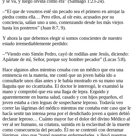
y se va, y luego olvida cómo era” (Santiago 1:23-24).
–“El que de vosotros esté sin pecado sea el primero en arrojar la
piedra contra ella… Pero ellos, al oír esto, acusados por su
conciencia, salían uno a uno, comenzando desde los más viejos
hasta los postreros” (Juan 8:7, 9).
Y ahora la que debemos elegir si somos conscientes de nuestro
estado irremediablemente perdido:
–“Viendo esto Simón Pedro, cayó de rodillas ante Jesús, diciendo:
Apártate de mí, Señor, porque soy hombre pecador” (Lucas 5:8).
Hace algunos años mientras cenaba con un médico que era una
eminencia en la materia, me contó que un joven había ido a
consultarle unos días antes y le había mostrado en su mano una
llaguita que no cicatrizaba. El doctor le interrogó, le examinó la
mano y comprobó que era una llaga de lepra. Erguido y
aparentemente en buena salud, casado y con hijos pequeños, el
joven estaba a cien leguas de sospecharse leproso. Todavía veo
correr las lágrimas del médico mientras me contaba este caso que le
hacía sentir tan intensa pena por el desdichado joven a quien debió
declarar leproso… Cuánto mayor fue el dolor del divino Médico al
ver al ser humano, su criatura, sumida en la esclavitud de la muerte
como consecuencia del pecado. Él no se contentó con derramar
lágrimas, sino que “tomó nuestras enfermedades, y llevó nuestras