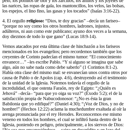
pelo, los pomitos de olor y los zarcillos, los anillos y los joyeles de
las narices, las ropas de gala, los mantoncillos, los velos, las bolsas,
los espejos, el lino fino, las gasas y los tocados” (Isaías 3:16-22).
4. El orgullo
religioso:
“Dios, te doy gracias” –decía un fariseo–
“porque no soy como los otros hombres, ladrones, injustos,
adúlteros, ni aun como este publicano; ayuno dos veces a la semana,
doy diezmos de todo lo que gano” (Lucas 18:9-14).
Vemos atacados por esta última clase de hinchazón a los fariseos
mencionados en los evangelios; pero recordemos también que los
creyentes de Corinto padecían el mismo tumor: “El conocimiento
envanece…” –les escribe Pablo. “Y si alguno se imagina que sabe
algo, aún no sabe nada como debe saberlo” (1 Corintios 8:1-2).
Había otra clase del mismo mal: se envanecían unos contra otros por
causa de Pablo o de Apolos (cap. 4:6), destruyendo así el testimonio
de la unidad de la Iglesia. Notemos todavía el orgullo de la
incredulidad, el que ostenta Faraón, rey de Egipto: “¿Quién es
Jehová” –decía– “para que yo oiga su voz?” (Éxodo 5:2); el de la
satisfacción propia de Nabucodonosor: “¿No es ésta la gran
Babilonia que yo edifiqué?” (Daniel 4:30); “¡Voz de Dios, y no de
hombre!” (Hechos 12:22) aclama la muchedumbre exaltada al oír la
arenga pronunciada por el rey Herodes. Reconocemos ese mismo
veneno en todos los hombres, el cual se infiltró hasta dentro de la
Iglesia, poniendo en peligro, principalmente, a los siervos de Dios:
“No sea que envaneciéndose… caiga en descrédito y en lazo del