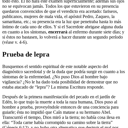
todo esto. Él no hará este examen superficialmente; además sus ojos
no se equivocan jamás. Todos los que estuvieron en su presencia
quedaron convencidos de que el veredicto era acertado: fariseos,
publicanos, mujeres de mala vida, el apóstol Pedro, Zaqueo, la
samaritana, etc.; su presencia era la luz que penetraba hasta lo más
íntimo de cada uno de ellos. Y si el Sacerdote abrigase alguna duda
en cuanto a los síntomas,
encerrará
al enfermo durante siete días; y
si éstos no bastasen, lo volverá a hacer durante un segundo período
(véase v. 4-6).
Prueba de lepra
Busquemos el sentido espiritual de este notable aspecto del
diagnóstico sacerdotal y de la duda que podría surgir en cuanto a los
síntomas de la enfermedad. ¿No puso Dios al hombre bajo
vigilancia? ¿No le ha dado toda posibilidad de demostrar que no
estaba atacado de “lepra”? La misma Escritura responde.
Después de la primera manifestación del pecado en el jardín de
Edén, lo que trajo la muerte a toda la raza humana, Dios puso al
hombre a prueba, proveyéndole entonces de una conciencia para
guiarle; ésta no impidió que Caín matase a su hermano Abel.
Transcurrió el tiempo, Dios miró a la tierra; no había cosa ilesa en
ella: “Toda carne había corrompido su camino sobre la tierra”
(Génesis 6:12), y no hubo otra alternativa que destruir el mal por