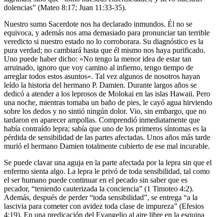
dolencias” (Mateo 8:17; Juan 11:33-35).
Nuestro sumo Sacerdote nos ha declarado inmundos. Él no se
equivoca, y además nos ama demasiado para pronunciar tan terrible
veredicto si nuestro estado no lo corroborara. Su diagnóstico es la
pura verdad; no cambiará hasta que él mismo nos haya purificado.
Uno puede haber dicho: «No tengo la menor idea de estar tan
arruinado, ignoro que voy camino al infierno, tengo tiempo de
arreglar todos estos asuntos». Tal vez algunos de nosotros hayan
leído la historia del hermano P. Damien. Durante largos años se
dedicó a atender a los leprosos de Molokai en las islas Hawaii. Pero
una noche, mientras tomaba un baño de pies, le cayó agua hirviendo
sobre los dedos y no sintió ningún dolor. Vio, sin embargo, que no
tardaron en aparecer ampollas. Comprendió inmediatamente que
había contraído lepra; sabía que uno de los primeros síntomas es la
pérdida de sensibilidad de las partes afectadas. Unos años más tarde
murió el hermano Damien totalmente cubierto de ese mal incurable.
Se puede clavar una aguja en la parte afectada por la lepra sin que el
enfermo sienta algo. La lepra le privó de toda sensibilidad, tal como
el ser humano puede continuar en el pecado sin saber que es
pecador, “teniendo cauterizada la conciencia” (1 Timoteo 4:2).
Además, después de perder “toda sensibilidad”, se entrega “a la
lascivia para cometer con avidez toda clase de impureza” (Efesios
4:19). En una predicación del Evangelio al aire libre en la esquina