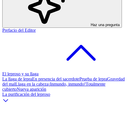
Haz una pregunta
Prefacio del Editor
El leproso y su llaga
La llaga de lepra
En presencia del sacerdote
Prueba de lepra
Gravedad
del mal
Llaga en la cabeza
¡Inmundo, inmundo!
Totalmente
cubierto
Nueva aparición
La purificación del leproso