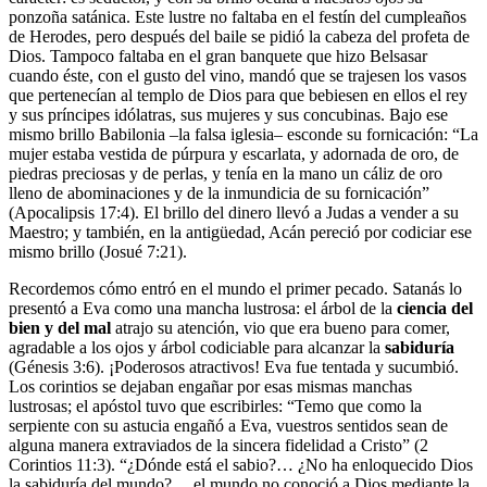
ponzoña satánica. Este lustre no faltaba en el festín del cumpleaños
de Herodes, pero después del baile se pidió la cabeza del profeta de
Dios. Tampoco faltaba en el gran banquete que hizo Belsasar
cuando éste, con el gusto del vino, mandó que se trajesen los vasos
que pertenecían al templo de Dios para que bebiesen en ellos el rey
y sus príncipes idólatras, sus mujeres y sus concubinas. Bajo ese
mismo brillo Babilonia –la falsa iglesia– esconde su fornicación: “La
mujer estaba vestida de púrpura y escarlata, y adornada de oro, de
piedras preciosas y de perlas, y tenía en la mano un cáliz de oro
lleno de abominaciones y de la inmundicia de su fornicación”
(Apocalipsis 17:4). El brillo del dinero llevó a Judas a vender a su
Maestro; y también, en la antigüedad, Acán pereció por codiciar ese
mismo brillo (Josué 7:21).
Recordemos cómo entró en el mundo el primer pecado. Satanás lo
presentó a Eva como una mancha lustrosa: el árbol de la
ciencia del
bien y del mal
atrajo su atención, vio que era bueno para comer,
agradable a los ojos y árbol codiciable para alcanzar la
sabiduría
(Génesis 3:6). ¡Poderosos atractivos! Eva fue tentada y sucumbió.
Los corintios se dejaban engañar por esas mismas manchas
lustrosas; el apóstol tuvo que escribirles: “Temo que como la
serpiente con su astucia engañó a Eva, vuestros sentidos sean de
alguna manera extraviados de la sincera fidelidad a Cristo” (2
Corintios 11:3). “¿Dónde está el sabio?… ¿No ha enloquecido Dios
la sabiduría del mundo?… el mundo no conoció a Dios mediante la