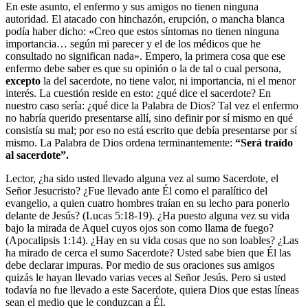
En este asunto, el enfermo y sus amigos no tienen ninguna
autoridad. El atacado con hinchazón, erupción, o mancha blanca
podía haber dicho: «Creo que estos síntomas no tienen ninguna
importancia… según mi parecer y el de los médicos que he
consultado no significan nada». Empero, la primera cosa que ese
enfermo debe saber es que su opinión o la de tal o cual persona,
excepto
la del sacerdote, no tiene valor, ni importancia, ni el menor
interés. La cuestión reside en esto: ¿qué dice el sacerdote? En
nuestro caso sería: ¿qué dice la Palabra de Dios? Tal vez el enfermo
no habría querido presentarse allí, sino definir por sí mismo en qué
consistía su mal; por eso no está escrito que debía presentarse por sí
mismo. La Palabra de Dios ordena terminantemente:
“Será traído
al sacerdote”.
Lector, ¿ha sido usted llevado alguna vez al sumo Sacerdote, el
Señor Jesucristo? ¿Fue llevado ante Él como el paralítico del
evangelio, a quien cuatro hombres traían en su lecho para ponerlo
delante de Jesús? (Lucas 5:18-19). ¿Ha puesto alguna vez su vida
bajo la mirada de Aquel cuyos ojos son como llama de fuego?
(Apocalipsis 1:14). ¿Hay en su vida cosas que no son loables? ¿Las
ha mirado de cerca el sumo Sacerdote? Usted sabe bien que Él las
debe declarar impuras. Por medio de sus oraciones sus amigos
quizás le hayan llevado varias veces al Señor Jesús. Pero si usted
todavía no fue llevado a este Sacerdote, quiera Dios que estas líneas
sean el medio que le conduzcan a Él.