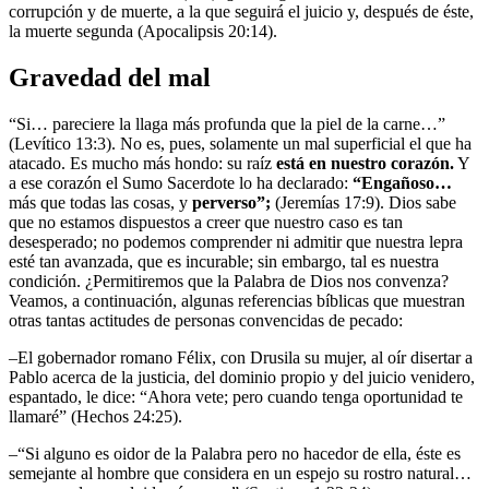
corrupción y de muerte, a la que seguirá el juicio y, después de éste,
la muerte segunda (Apocalipsis 20:14).
Gravedad del mal
“Si… pareciere la llaga más profunda que la piel de la carne…”
(Levítico 13:3). No es, pues, solamente un mal superficial el que ha
atacado. Es mucho más hondo: su raíz
está en nuestro corazón.
Y
a ese corazón el Sumo Sacerdote lo ha declarado:
“Engañoso…
más que todas las cosas, y
perverso”;
(Jeremías 17:9). Dios sabe
que no estamos dispuestos a creer que nuestro caso es tan
desesperado; no podemos comprender ni admitir que nuestra lepra
esté tan avanzada, que es incurable; sin embargo, tal es nuestra
condición. ¿Permitiremos que la Palabra de Dios nos convenza?
Veamos, a continuación, algunas referencias bíblicas que muestran
otras tantas actitudes de personas convencidas de pecado:
–El gobernador romano Félix, con Drusila su mujer, al oír disertar a
Pablo acerca de la justicia, del dominio propio y del juicio venidero,
espantado, le dice: “Ahora vete; pero cuando tenga oportunidad te
llamaré” (Hechos 24:25).
–“Si alguno es oidor de la Palabra pero no hacedor de ella, éste es
semejante al hombre que considera en un espejo su rostro natural…