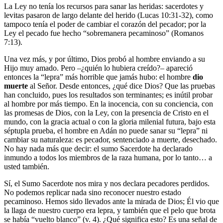
La Ley no tenía los recursos para sanar las heridas: sacerdotes y
levitas pasaron de largo delante del herido (Lucas 10:31-32), como
tampoco tenía el poder de cambiar el corazón del pecador; por la
Ley el pecado fue hecho “sobremanera pecaminoso” (Romanos
7:13).
Una vez más, y por último, Dios probó al hombre enviando a su
Hijo muy amado. Pero –¿quién lo hubiera creído?– apareció
entonces la “lepra” más horrible que jamás hubo: el hombre
dio
muerte
al Señor. Desde entonces, ¿qué dice Dios? Que las pruebas
han concluido, pues los resultados son terminantes; es inútil probar
al hombre por más tiempo. En la inocencia, con su conciencia, con
las promesas de Dios, con la Ley, con la presencia de Cristo en el
mundo, con la gracia actual o con la gloria milenial futura, bajo esta
séptupla prueba, el hombre en Adán no puede sanar su “lepra” ni
cambiar su naturaleza: es pecador, sentenciado a muerte, desechado.
No hay nada más que decir: el sumo Sacerdote ha declarado
inmundo a todos los miembros de la raza humana, por lo tanto… a
usted también.
Sí, el Sumo Sacerdote nos mira y nos declara pecadores perdidos.
No podemos replicar nada sino reconocer nuestro estado
pecaminoso. Hemos sido llevados ante la mirada de Dios; Él vio que
la llaga de nuestro cuerpo era lepra, y también que el pelo que brota
se había “vuelto blanco” (v. 4). ¿Qué significa esto? Es una señal de