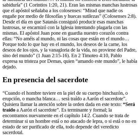
sabiduría” (1 Corintios 1:20, 21). Eran las mismas manchas lustrosas
que el apóstol señalaba a los colosenses: “Mirad que nadie os
engañe por medio de filosofías y huecas sutilezas” (Colosenses 2:8).
Desde el día en que Satanás consiguió producir esas manchas
lustrosas, se encarnizó con la Iglesia intentando plagarla con las
mismas. El apóstol Juan pone en guardia nuestro corazón contra
ellas: “No améis al mundo, ni las cosas que están en el mundo…
Porque todo lo que hay en el mundo, los deseos de la carne, los
deseos de los ojos, y la vanagloria de la vida, no proviene del Padre,
sino del mundo” (1 Juan 2:15-16). En 2 Timoteo 4:10, Pablo
expresa su tristeza por Demas, quien “amando este mundo”, le había
dejado.
En presencia del sacerdote
“Cuando el hombre tuviere en la piel de su cuerpo hinchazón, o
erupción, o mancha blanca… será traído a Aarón el sacerdote”.
Quisiera llamar la atención sobre la orden dada en este texto:
“Será
traído
a Aarón el sacerdote”. Es terminante y formal; la
encontramos nuevamente en el capítulo 14:2. Cuando se trata de
determinar si un hombre está o no atacado de lepra, o si está o no en
estado de ser purificado de ella, todo depende del veredicto
sacerdotal.