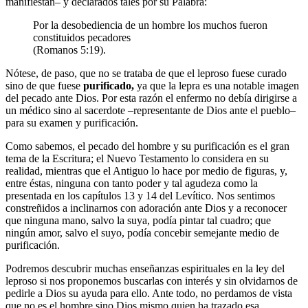
manifiestan– y declarados tales por su Palabra:
Por la desobediencia de un hombre los muchos fueron
constituidos pecadores
(Romanos 5:19).
Nótese, de paso, que no se trataba de que el leproso fuese curado
sino de que fuese
purificado,
ya que la lepra es una notable imagen
del pecado ante Dios. Por esta razón el enfermo no debía dirigirse a
un médico sino al sacerdote –representante de Dios ante el pueblo–
para su examen y purificación.
Como sabemos, el pecado del hombre y su purificación es el gran
tema de la Escritura; el Nuevo Testamento lo considera en su
realidad, mientras que el Antiguo lo hace por medio de figuras, y,
entre éstas, ninguna con tanto poder y tal agudeza como la
presentada en los capítulos 13 y 14 del Levítico. Nos sentimos
constreñidos a inclinarnos con adoración ante Dios y a reconocer
que ninguna mano, salvo la suya, podía pintar tal cuadro; que
ningún amor, salvo el suyo, podía concebir semejante medio de
purificación.
Podremos descubrir muchas enseñanzas espirituales en la ley del
leproso si nos proponemos buscarlas con interés y sin olvidarnos de
pedirle a Dios su ayuda para ello. Ante todo, no perdamos de vista
que no es el hombre sino Dios mismo quien ha trazado esa