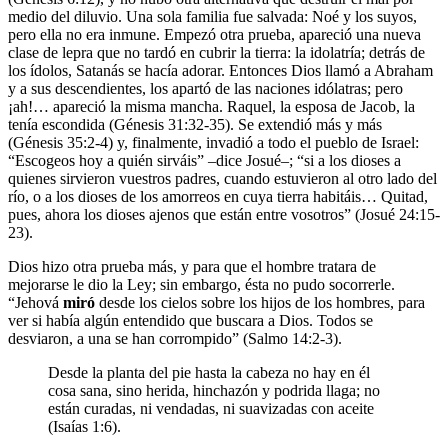
medio del diluvio. Una sola familia fue salvada: Noé y los suyos,
pero ella no era inmune. Empezó otra prueba, apareció una nueva
clase de lepra que no tardó en cubrir la tierra: la idolatría; detrás de
los ídolos, Satanás se hacía adorar. Entonces Dios llamó a Abraham
y a sus descendientes, los apartó de las naciones idólatras; pero
¡ah!… apareció la misma mancha. Raquel, la esposa de Jacob, la
tenía escondida (Génesis 31:32-35). Se extendió más y más
(Génesis 35:2-4) y, finalmente, invadió a todo el pueblo de Israel:
“Escogeos hoy a quién sirváis” –dice Josué–; “si a los dioses a
quienes sirvieron vuestros padres, cuando estuvieron al otro lado del
río, o a los dioses de los amorreos en cuya tierra habitáis… Quitad,
pues, ahora los dioses ajenos que están entre vosotros” (Josué 24:15-
23).
Dios hizo otra prueba más, y para que el hombre tratara de
mejorarse le dio la Ley; sin embargo, ésta no pudo socorrerle.
“Jehová
miró
desde los cielos sobre los hijos de los hombres, para
ver si había algún entendido que buscara a Dios. Todos se
desviaron, a una se han corrompido” (Salmo 14:2-3).
Desde la planta del pie hasta la cabeza no hay en él
cosa sana, sino herida, hinchazón y podrida llaga; no
están curadas, ni vendadas, ni suavizadas con aceite
(Isaías 1:6).