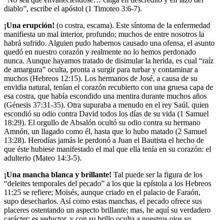
diablo”, escribe el apóstol (1 Timoteo 3:6-7).
¡Una erupción!
(o costra, escama). Este síntoma de la en­fermedad
manifiesta un mal interior, profundo; muchos de entre nosotros la
habrá sufrido. Alguien pudo habernos causado una ofensa, el asunto
quedó en nuestro corazón y realmente no lo hemos perdonado
nunca. Aunque hayamos tratado de disimular la herida, es cual “raíz
de amargura” oculta, pronta a surgir para turbar y contaminar a
muchos (Hebreos 12:15). Los hermanos de José, a causa de su
envidia natural, tenían el corazón recubierto con una gruesa capa de
esa costra, que había escondido una mentira durante muchos años
(Génesis 37:31-35). Otra supuraba a menudo en el rey Saúl, quien
escondió su odio contra David todos los días de su vida (1 Samuel
18:29). El orgullo de Absalón ocultó su odio contra su hermano
Amnón, un llagado como él, hasta que lo hubo matado (2 Samuel
13:28). Herodías jamás le perdonó a Juan el Bautista el hecho de
que éste hubiese manifestado el mal que ella tenía en su corazón: el
adulterio (Mateo 14:3-5).
¡Una mancha blanca y brillante!
Tal puede ser la figura de los
“deleites temporales del pecado” a los que la epístola a los Hebreos
11:25 se refiere; Moisés, aunque criado en el palacio de Faraón,
supo desecharlos. Así como estas manchas, el pecado ofrece sus
placeres ostentando un aspecto brillante; mas, he aquí su verdadero
carácter: es seductor, y con su brillo oculta a nuestros ojos su