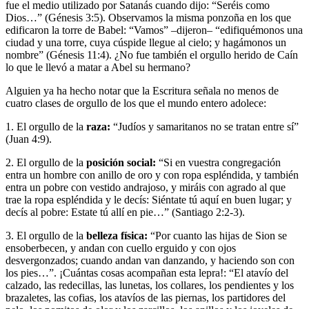
fue el medio utilizado por Satanás cuando dijo: “Seréis como
Dios…” (Génesis 3:5). Observamos la misma ponzoña en los que
edificaron la torre de Babel: “Vamos” –dijeron– “edifiquémonos una
ciudad y una torre, cuya cúspide llegue al cielo; y hagámonos un
nombre” (Génesis 11:4). ¿No fue también el orgullo herido de Caín
lo que le llevó a matar a Abel su hermano?
Alguien ya ha hecho notar que la Escritura señala no menos de
cuatro clases de orgullo de los que el mundo entero adolece:
1. El orgullo de la
raza:
“Judíos y samaritanos no se tratan entre sí”
(Juan 4:9).
2. El orgullo de la
posición social:
“Si en vuestra congregación
entra un hombre con anillo de oro y con ropa espléndida, y también
entra un pobre con vestido andrajoso, y miráis con agrado al que
trae la ropa espléndida y le decís: Siéntate tú aquí en buen lugar; y
decís al pobre: Estate tú allí en pie…” (Santiago 2:2-3).
3. El orgullo de la
belleza física:
“Por cuanto las hijas de Sion se
ensoberbecen, y andan con cuello erguido y con ojos
desvergonzados; cuando andan van danzando, y haciendo son con
los pies…”. ¡Cuántas cosas acompañan esta lepra!: “El atavío del
calzado, las redecillas, las lunetas, los collares, los pendientes y los
brazaletes, las cofias, los atavíos de las piernas, los partidores del