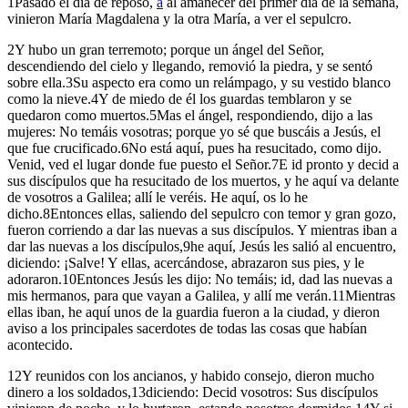
1
Pasado el día de reposo,
a
al amanecer del primer día de la semana,
vinieron María Magdalena y la otra María, a ver el sepulcro.
2
Y hubo un gran terremoto; porque un ángel del Señor,
descendiendo del cielo y llegando, removió la piedra, y se sentó
sobre ella.
3
Su aspecto era como un relámpago, y su vestido blanco
como la nieve.
4
Y de miedo de él los guardas temblaron y se
quedaron como muertos.
5
Mas el ángel, respondiendo, dijo a las
mujeres: No temáis vosotras; porque yo sé que buscáis a Jesús, el
que fue crucificado.
6
No está aquí, pues ha resucitado, como dijo.
Venid, ved el lugar donde fue puesto el Señor.
7
E id pronto y decid a
sus discípulos que ha resucitado de los muertos, y he aquí va delante
de vosotros a Galilea; allí le veréis. He aquí, os lo he
dicho.
8
Entonces ellas, saliendo del sepulcro con temor y gran gozo,
fueron corriendo a dar las nuevas a sus discípulos. Y mientras iban a
dar las nuevas a los discípulos,
9
he aquí, Jesús les salió al encuentro,
diciendo: ¡Salve! Y ellas, acercándose, abrazaron sus pies, y le
adoraron.
10
Entonces Jesús les dijo: No temáis; id, dad las nuevas a
mis hermanos, para que vayan a Galilea, y allí me verán.
11
Mientras
ellas iban, he aquí unos de la guardia fueron a la ciudad, y dieron
aviso a los principales sacerdotes de todas las cosas que habían
acontecido.
12
Y reunidos con los ancianos, y habido consejo, dieron mucho
dinero a los soldados,
13
diciendo: Decid vosotros: Sus discípulos