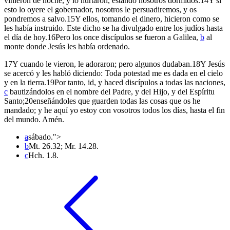
vinieron de noche, y lo hurtaron, estando nosotros dormidos.
14
Y si
esto lo oyere el gobernador, nosotros le persuadiremos, y os
pondremos a salvo.
15
Y ellos, tomando el dinero, hicieron como se
les había instruido. Este dicho se ha divulgado entre los judíos hasta
el día de hoy.
16
Pero los once discípulos se fueron a Galilea,
b
al
monte donde Jesús les había ordenado.
17
Y cuando le vieron, le adoraron; pero algunos dudaban.
18
Y Jesús
se acercó y les habló diciendo: Toda potestad me es dada en el cielo
y en la tierra.
19
Por tanto, id, y haced discípulos a todas las naciones,
c
bautizándolos en el nombre del Padre, y del Hijo, y del Espíritu
Santo;
20
enseñándoles que guarden todas las cosas que os he
mandado; y he aquí yo estoy con vosotros todos los días, hasta el fin
del mundo. Amén.
a
sábado.">
b
Mt. 26.32; Mr. 14.28.
c
Hch. 1.8.