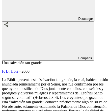
Descargar
Compartir
Una salvación tan grande
F. B. Hole
-
2000
La Biblia presenta esta “salvación tan grande, la cual, habiendo sido
anunciada primeramente por el Señor, nos fue confirmada por los
que oyeron, testificando Dios juntamente con ellos, con señales y
prodigios y diversos milagros y repartimientos del Espíritu Santo
según su voluntad’’ (Hebreos 2:3-4). Los creyentes que gozan de
esta “salvación tan grande” conocen prácticamente algo de su valor.
No obstante, solamente estudiando la Palabra de Dios con atención
podremos entrever su verdadera grandeza. Por eso la finalidad de