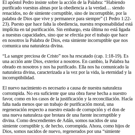
El apóstol Pedro insiste sobre la acción de la Palabra: “Habiendo
purificado vuestras almas por la obediencia a la verdad… siendo
renacidos, no de simiente corruptible, sino de incorruptible, por la
palabra de Dios que vive y permanece para siempre” (1 Pedro 1:22-
23). Puesto que hace falta la obediencia, nuestra responsabilidad está
implícita en tal purificación. Sin embargo, esta última no está ligada
a nuestras capacidades, sino que se efectúa por el trabajo que hace
en nosotros la Palabra de Dios, esta simiente incorruptible que nos
comunica una naturaleza divina.
“La sangre preciosa de Cristo” nos ha rescatado (cap. 1:18-19). Es
una acción ante Dios, exterior a nosotros. En cambio, la Palabra ha
obrado en nosotros y nos ha purificado. Ella nos ha comunicado la
naturaleza divina, caracterizada a la vez por la vida, la eternidad y la
incorruptibilidad.
El nuevo nacimiento es necesario a causa de nuestra naturaleza
corrompida. No era suficiente que una obra fuese hecha a nuestro
favor, como en los casos de la justificación y la reconciliación. Hacía
falta nada menos que un trabajo de purificación moral, una
regeneración respecto a nuestro estado de corrupción y el don de
una nueva naturaleza que brotara de una fuente incorruptible y
divina. Como descendientes de Adán, somos nacidos de una
simiente corruptible y, de hecho, corrompida. Ahora, como hijos de
Dios, somos nacidos de nuevo, regenerados por una “simiente