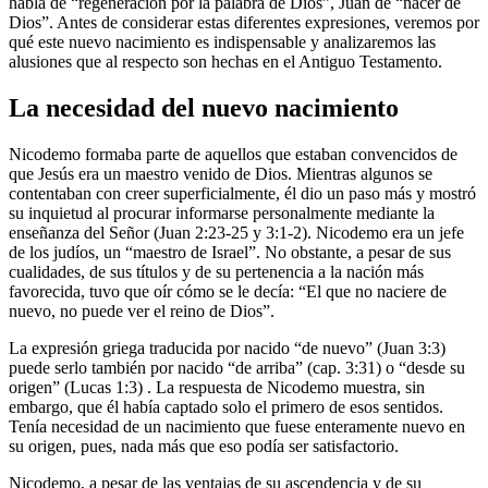
habla de “regeneración por la palabra de Dios”, Juan de “nacer de
Dios”. Antes de considerar estas diferentes expresiones, veremos por
qué este nuevo nacimiento es indispensable y analizaremos las
alusiones que al respecto son hechas en el Antiguo Testamento.
La necesidad del nuevo nacimiento
Nicodemo formaba parte de aquellos que estaban convencidos de
que Jesús era un maestro venido de Dios. Mientras algunos se
contentaban con creer superficialmente, él dio un paso más y mostró
su inquietud al procurar informarse personalmente mediante la
enseñanza del Señor (Juan 2:23-25 y 3:1-2). Nicodemo era un jefe
de los judíos, un “maestro de Israel”. No obstante, a pesar de sus
cualidades, de sus títulos y de su pertenencia a la nación más
favorecida, tuvo que oír cómo se le decía: “El que no naciere de
nuevo, no puede ver el reino de Dios”.
La expresión griega traducida por nacido “de nuevo” (Juan 3:3)
puede serlo también por nacido “de arriba” (cap. 3:31) o “desde su
origen” (Lucas 1:3) . La respuesta de Nicodemo muestra, sin
embargo, que él había captado solo el primero de esos sentidos.
Tenía necesidad de un nacimiento que fuese enteramente nuevo en
su origen, pues, nada más que eso podía ser satisfactorio.
Nicodemo, a pesar de las ventajas de su ascendencia y de su