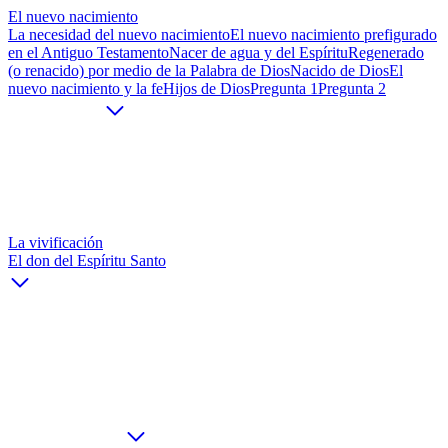
El nuevo nacimiento
La necesidad del nuevo nacimiento
El nuevo nacimiento prefigurado
en el Antiguo Testamento
Nacer de agua y del Espíritu
Regenerado
(o renacido) por medio de la Palabra de Dios
Nacido de Dios
El
nuevo nacimiento y la fe
Hijos de Dios
Pregunta 1
Pregunta 2
La vivificación
El don del Espíritu Santo