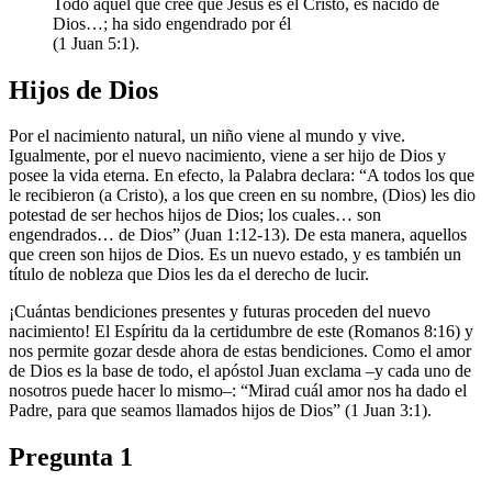
Todo aquel que cree que Jesús es el Cristo, es nacido de
Dios…⁠; ha sido engendrado por él
(1 Juan 5:1).
Hijos de Dios
Por el nacimiento natural, un niño viene al mundo y vive.
Igualmente, por el nuevo nacimiento, viene a ser hijo de Dios y
posee la vida eterna. En efecto, la Palabra declara: “A todos los que
le recibieron (a Cristo), a los que creen en su nombre, (Dios) les dio
potestad de ser hechos hijos de Dios; los cuales… son
engendrados… de Dios” (Juan 1:12-13). De esta manera, aquellos
que creen son hijos de Dios. Es un nuevo estado, y es también un
título de nobleza que Dios les da el derecho de lucir.
¡Cuántas bendiciones presentes y futuras proceden del nuevo
nacimiento! El Espíritu da la certidumbre de este (Romanos 8:16) y
nos permite gozar desde ahora de estas bendiciones. Como el amor
de Dios es la base de todo, el apóstol Juan exclama –y cada uno de
nosotros puede hacer lo mismo–: “Mirad cuál amor nos ha dado el
Padre, para que seamos llamados hijos de Dios” (1 Juan 3:1).
Pregunta 1