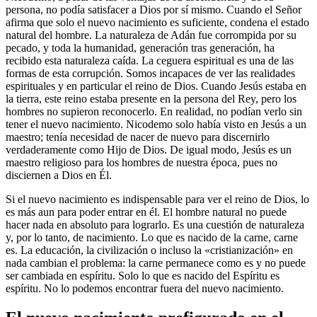
persona, no podía satisfacer a Dios por sí mismo. Cuando el Señor
afirma que solo el nuevo nacimiento es suficiente, condena el estado
natural del hombre. La naturaleza de Adán fue corrompida por su
pecado, y toda la humanidad, generación tras generación, ha
recibido esta naturaleza caída. La ceguera espiritual es una de las
formas de esta corrupción. Somos incapaces de ver las realidades
espirituales y en particular el reino de Dios. Cuando Jesús estaba en
la tierra, este reino estaba presente en la persona del Rey, pero los
hombres no supieron reconocerlo. En realidad, no podían verlo sin
tener el nuevo nacimiento. Nicodemo solo había visto en Jesús a un
maestro; tenía necesidad de nacer de nuevo para discernirlo
verdaderamente como Hijo de Dios. De igual modo, Jesús es un
maestro religioso para los hombres de nuestra época, pues no
disciernen a Dios en Él.
Si el nuevo nacimiento es indispensable para ver el reino de Dios, lo
es más aun para poder entrar en él. El hombre natural no puede
hacer nada en absoluto para lograrlo. Es una cuestión de naturaleza
y, por lo tanto, de nacimiento. Lo que es nacido de la carne, carne
es. La educación, la civilización o incluso la «cristianización» en
nada cambian el problema: la carne permanece como es y no puede
ser cambiada en espíritu. Solo lo que es nacido del Espíritu es
espíritu. No lo podemos encontrar fuera del nuevo nacimiento.