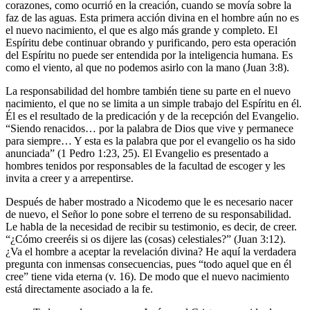
corazones, como ocurrió en la creación, cuando se movía sobre la
faz de las aguas. Esta primera acción divina en el hombre aún no es
el nuevo nacimiento, el que es algo más grande y completo. El
Espíritu debe continuar obrando y purificando, pero esta operación
del Espíritu no puede ser entendida por la inteligencia humana. Es
como el viento, al que no podemos asirlo con la mano (Juan 3:8).
La responsabilidad del hombre también tiene su parte en el nuevo
nacimiento, el que no se limita a un simple trabajo del Espíritu en él.
Él es el resultado de la predicación y de la recepción del Evangelio.
“Siendo renacidos… por la palabra de Dios que vive y permanece
para siempre… Y esta es la palabra que por el evangelio os ha sido
anunciada” (1 Pedro 1:23, 25). El Evangelio es presentado a
hombres tenidos por responsables de la facultad de escoger y les
invita a creer y a arrepentirse.
Después de haber mostrado a Nicodemo que le es necesario nacer
de nuevo, el Señor lo pone sobre el terreno de su responsabilidad.
Le habla de la necesidad de recibir su testimonio, es decir, de creer.
“¿Cómo creeréis si os dijere las (cosas) celestiales?” (Juan 3:12).
¿Va el hombre a aceptar la revelación divina? He aquí la verdadera
pregunta con inmensas consecuencias, pues “todo aquel que en él
cree” tiene vida eterna (v. 16). De modo que el nuevo nacimiento
está directamente asociado a la fe.