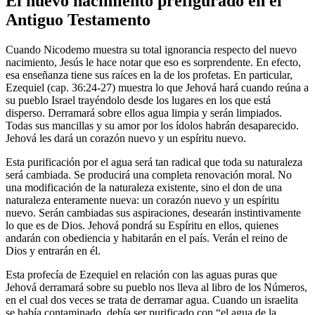
El nuevo nacimiento prefigurado en el
Antiguo Testamento
Cuando Nicodemo muestra su total ignorancia respecto del nuevo
nacimiento, Jesús le hace notar que eso es sorprendente. En efecto,
esa enseñanza tiene sus raíces en la de los profetas. En particular,
Ezequiel (cap. 36:24-27) muestra lo que Jehová hará cuando reúna a
su pueblo Israel trayéndolo desde los lugares en los que está
disperso. Derramará sobre ellos agua limpia y serán limpiados.
Todas sus mancillas y su amor por los ídolos habrán desaparecido.
Jehová les dará un corazón nuevo y un espíritu nuevo.
Esta purificación por el agua será tan radical que toda su naturaleza
será cambiada. Se producirá una completa renovación moral. No
una modificación de la naturaleza existente, sino el don de una
naturaleza enteramente nueva: un corazón nuevo y un espíritu
nuevo. Serán cambiadas sus aspiraciones, desearán instintivamente
lo que es de Dios. Jehová pondrá su Espíritu en ellos, quienes
andarán con obediencia y habitarán en el país. Verán el reino de
Dios y entrarán en él.
Esta profecía de Ezequiel en relación con las aguas puras que
Jehová derramará sobre su pueblo nos lleva al libro de los Números,
en el cual dos veces se trata de derramar agua. Cuando un israelita
se había contaminado, debía ser purificado con “el agua de la