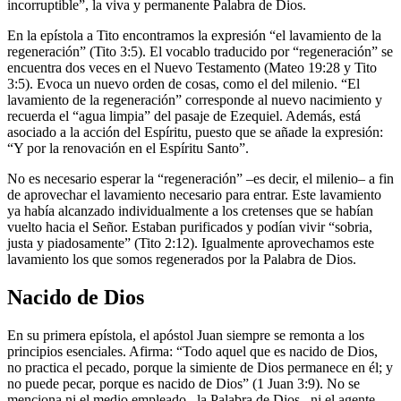
incorruptible”, la viva y permanente Palabra de Dios.
En la epístola a Tito encontramos la expresión “el lavamiento de la
regeneración” (Tito 3:5). El vocablo traducido por “regeneración” se
encuentra dos veces en el Nuevo Testamento (Mateo 19:28 y Tito
3:5). Evoca un nuevo orden de cosas, como el del milenio. “El
lavamiento de la regeneración” corresponde al nuevo nacimiento y
recuerda el “agua limpia” del pasaje de Ezequiel. Además, está
asociado a la acción del Espíritu, puesto que se añade la expresión:
“Y por la renovación en el Espíritu Santo”.
No es necesario esperar la “regeneración” –es decir, el milenio– a fin
de aprovechar el lavamiento necesario para entrar. Este lavamiento
ya había alcanzado individualmente a los cretenses que se habían
vuelto hacia el Señor. Estaban purificados y podían vivir “sobria,
justa y piadosamente” (Tito 2:12). Igualmente aprovechamos este
lavamiento los que somos regenerados por la Palabra de Dios.
Nacido de Dios
En su primera epístola, el apóstol Juan siempre se remonta a los
principios esenciales. Afirma: “Todo aquel que es nacido de Dios,
no practica el pecado, porque la simiente de Dios permanece en él; y
no puede pecar, porque es nacido de Dios” (1 Juan 3:9). No se
menciona ni el medio empleado –la Palabra de Dios– ni el agente –