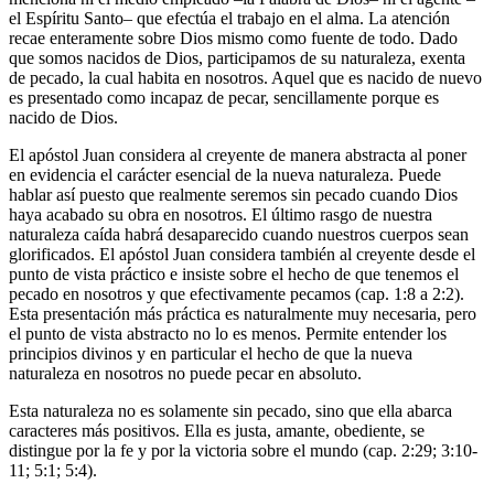
el Espíritu Santo– que efectúa el trabajo en el alma. La atención
recae enteramente sobre Dios mismo como fuente de todo. Dado
que somos nacidos de Dios, participamos de su naturaleza, exenta
de pecado, la cual habita en nosotros. Aquel que es nacido de nuevo
es presentado como incapaz de pecar, sencillamente porque es
nacido de Dios.
El apóstol Juan considera al creyente de manera abstracta al poner
en evidencia el carácter esencial de la nueva naturaleza. Puede
hablar así puesto que realmente seremos sin pecado cuando Dios
haya acabado su obra en nosotros. El último rasgo de nuestra
naturaleza caída habrá desaparecido cuando nuestros cuerpos sean
glorificados. El apóstol Juan considera también al creyente desde el
punto de vista práctico e insiste sobre el hecho de que tenemos el
pecado en nosotros y que efectivamente pecamos (cap. 1:8 a 2:2).
Esta presentación más práctica es naturalmente muy necesaria, pero
el punto de vista abstracto no lo es menos. Permite entender los
principios divinos y en particular el hecho de que la nueva
naturaleza en nosotros no puede pecar en absoluto.
Esta naturaleza no es solamente sin pecado, sino que ella abarca
caracteres más positivos. Ella es justa, amante, obediente, se
distingue por la fe y por la victoria sobre el mundo (cap. 2:29; 3:10-
11; 5:1; 5:4).