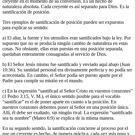
creyente en el momento de su conversión. Es un hecho de
naturaleza absoluta. Cada creyente es así separado para Dios. Es la
santificación de posición.
Tres ejemplos de santificación de posición pueden ser expuestos
para explicar su sentido:
a) El altar, la fuente y los utensilios eran santificados bajo la ley. Por
supuesto que no se producía ningún cambio de naturaleza en estas
cosas. No obstante, ellas eran puestas en una posición separada,
quedaban enteramente consagradas al servicio de Dios.
b) El Señor Jesús mismo fue santificado y enviado aquí abajo (Juan
10:36). Su santidad personal era divinamente perfecta y no podía ser
acrecentada. En cambio, el Señor podía ser puesto aparte por el
Padre para cumplir su misión en el mundo.
c) En la expresión “santificad al Señor Cristo en vuestros corazones”
(1 Pedro 3:15, V. M.), el único sentido posible para el vocablo
“santificar” es el de poner aparte en cuanto a la posición. En
nuestros corazones debemos poner al Señor en una posición única.
Allí, él debe ser exaltado, sin ningún rival. La expresión “santificado
sea tu nombre” (Mateo 6:9) se explica de la misma manera.
En su segundo sentido, la santificación concierne al proceso por el
que un creyente es hecho, de manera práctica, cada vez más puro y