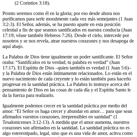
(2 Corintios 3:18).
Pronto seremos como él en la gloria; por eso desde ahora nos
purificamos para serle moralmente cada vez más semejantes (1 Juan
3:2-3). El Señor, además, se ha puesto aparte en esta posición
celestial a fin de que seamos santificados en nuestra conducta (Juan
17:19; véase también Hebreos 7:26). Desde el cielo, intercede por
nosotros y se nos revela, atrae nuestros corazones y nos desapega de
aquí abajo.
La Palabra de Dios tiene igualmente un poder santificante. El Señor
oraba: “Santifícalos en tu verdad; tu palabra es verdad” (Juan
17:17). El Espíritu de Dios –quien también es verdad (1 Juan 5:6)–
y la Palabra de Dios están íntimamente relacionados. Lo están en el
nuevo nacimiento de cada creyente y lo están también para hacerlo
progresar en la santidad práctica. La Palabra lo instruye acerca del
pensamiento de Dios en las cosas de cada día y el Espíritu Santo le
da la fuerza para realizarlo.
Igualmente podemos crecer en la santidad práctica por medio del
amor: “El Señor os haga crecer y abundar en amor… para que sean
afirmados vuestros corazones, irreprensibles en santidad” (1
Tesalonicenses 3:12-13). A medida que el amor aumenta, nuestros
corazones son afirmados en la santidad. La santidad práctica no es
algo estereotipado, legal, sino que es una vida de amor, activa como