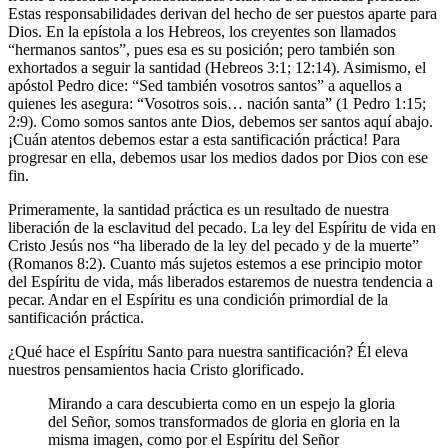
Estas responsabilidades derivan del hecho de ser puestos aparte para
Dios. En la epístola a los Hebreos, los creyentes son llamados
“hermanos santos”, pues esa es su posición; pero también son
exhortados a seguir la santidad (Hebreos 3:1; 12:14). Asimismo, el
apóstol Pedro dice: “Sed también vosotros santos” a aquellos a
quienes les asegura: “Vosotros sois… nación santa” (1 Pedro 1:15;
2:9). Como somos santos ante Dios, debemos ser santos aquí abajo.
¡Cuán atentos debemos estar a esta santificación práctica! Para
progresar en ella, debemos usar los medios dados por Dios con ese
fin.
Primeramente, la santidad práctica es un resultado de nuestra
liberación de la esclavitud del pecado. La ley del Espíritu de vida en
Cristo Jesús nos “ha liberado de la ley del pecado y de la muerte”
(Romanos 8:2). Cuanto más sujetos estemos a ese principio motor
del Espíritu de vida, más liberados estaremos de nuestra tendencia a
pecar. Andar en el Espíritu es una condición primordial de la
santificación práctica.
¿Qué hace el Espíritu Santo para nuestra santificación? Él eleva
nuestros pensamientos hacia Cristo glorificado.
M
irando a cara descubierta como en un espejo la gloria
del Señor, somos transformados de gloria en gloria en la
misma imagen, como por el Espíritu del Señor