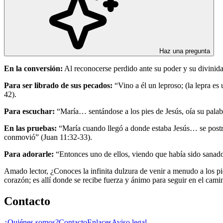
Haz una pregunta
En la conversión:
Al reconocerse perdido ante su poder y su divinida
Para ser librado de sus pecados:
“Vino a él un leproso; (la lepra es 
42).
Para escuchar:
“María… sentándose a los pies de Jesús, oía su palab
En las pruebas:
“María cuando llegó a donde estaba Jesús… se postró 
conmovió” (Juan 11:32-33).
Para adorarle:
“Entonces uno de ellos, viendo que había sido sanado, 
Amado lector, ¿Conoces la infinita dulzura de venir a menudo a los pie
corazón; es allí donde se recibe fuerza y ánimo para seguir en el cami
Contacto
¿Quiénes somos?
Contacto
Enlaces
Aviso legal